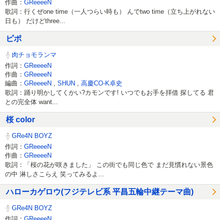
作曲：
GReeeeN
歌詞：行くぜone time（一人つらい時も） んでtwo time（立ち上がれない
日も） だけどthree...
ピポ
肉チョモランマ
作詞：
GReeeeN
作曲：
GReeeeN
編曲：
GReeeeN
,
SHUN
,
高慶CO-K卓史
歌詞：踊り明かしてくかい?カモンです! いつでもお手を拝借 探してる 君
との完全体 want...
桜 color
GRe4N BOYZ
作詞：
GReeeeN
作曲：
GReeeeN
歌詞：「桜の花が咲きました」 この街でも同じ色で まだ見慣れない景色
の中 淋しさこらえ 笑ってみるよ...
ハローカゲロウ(フジテレビ系 平昌五輪中継テーマ曲)
GRe4N BOYZ
作詞：
GReeeeN