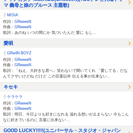
マ 義母と娘のブルース 主題歌)
MISIA
作詞：
GReeeeN
作曲：
GReeeeN
歌詞：あのね いつの間にか 気づいたんだ 愛に もし...
愛唄
GRe4N BOYZ
作詞：
GReeeeN
作曲：
GReeeeN
歌詞：「ねえ、大好きな君へ」笑わないで聞いてくれ 「愛してる」だな
んてクサいけどね だけど この言葉以外 伝える事が出来ない...
キセキ
ケラケラ
作詞：
GReeeeN
作曲：
GReeeeN
歌詞：明日、今日よりも好きになれる 溢れる想いが止まらない 今もこん
なに好きでいるのに 言葉に出来ない ...
GOOD LUCKY!!!!!(ユニバーサル・スタジオ・ジャパン