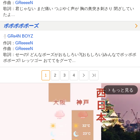
作曲：
GReeeeN
歌詞：君じゃない まだ痛い つぶやく声が 胸の奥突き刺さり 閉ざしてい
たよ...
ポポポポポーズ
GRe4N BOYZ
作詞：
GReeeeN
作曲：
GReeeeN
歌詞：せーの! どんなポーズがおもしろい?(おもしろい)みんなでポッポポ
ポポーズ! レッツゴー おててをグーで...
1
2
3
4
次へ
最後へ
もっと見る
arrow_forward_ios