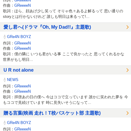
作詞：
GReeeeN
作曲：
GReeeeN
歌詞：ほら、顔あげ少し笑って そりゃ色々あるよ解るって 思い通りの
storyとは行かないけれど 誰しも明日は来るって!...
愛し君へ(ドラマ『Oh, My Dad!!』主題歌)
GRe4N BOYZ
作詞：
GReeeeN
作曲：
GReeeeN
歌詞：僕の隣に いつも君がいる事 ここで良かったと 思ってくれるかな
世界がもし明日...
U R not alone
NEWS
作詞：
GReeeeN
作曲：
GReeeeN
歌詞：拝啓あの日の僕へ 今はココで立っています 誰かに笑われた夢を 今
もココで見続けています 時に見失いそうになって...
贈る言葉(映画 走れ！T校バスケット部 主題歌)
GRe4N BOYZ
作詞：
GReeeeN