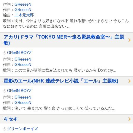
作詞：
GReeeeN
作曲：
GReeeeN
編曲：
二木元太郎
歌詞：明日、今日よりも好きになれる 溢れる想いが止まらない 今もこん
なに好きでいるのに 言葉に出来ない ...
アカリ(ドラマ「TOKYO MER〜走る緊急救命室〜」主題
歌)
GRe4N BOYZ
作詞：
GReeeeN
作曲：
GReeeeN
歌詞：この世界が暗闇に飲み込まれても 君がいるから Don't cry...
星影のエール(NHK 連続テレビ小説「エール」主題歌)
GRe4N BOYZ
作詞：
GReeeeN
作曲：
GReeeeN
歌詞：泣いて 生まれて 響く命 きっと嬉しくて 笑っているんだ...
キセキ
グリーンボーイズ