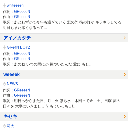
whiteeeen
作詞：
GReeeeN
作曲：
GReeeeN
歌詞：あとわずかで今年も過ぎていく 窓の外 街の灯が キラキラしてる
明日もまた寒くなるって...
アイノカタチ
GRe4N BOYZ
作詞：
GReeeeN
作曲：
GReeeeN
歌詞：あのね いつの間にか 気づいたんだ 愛に もし...
weeeek
NEWS
作詞：
GReeeeN
作曲：
GReeeeN
歌詞：明日っからまた日、月、火 ほら水、木回って金、土、日曜 夢の
日々を 大事にいきましょう もういっちょ!...
キセキ
莉犬