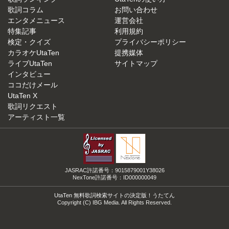
歌詞コラム
お問い合わせ
エンタメニュース
運営会社
特集記事
利用規約
検定・クイズ
プライバシーポリシー
カラオケUtaTen
提携媒体
ライブUtaTen
サイトマップ
インタビュー
ココだけメール
UtaTen X
歌詞リクエスト
アーティスト一覧
JASRAC許諾番号：9015879001Y38026
NexTone許諾番号：ID000000049
UtaTen 無料歌詞検索サイトの決定版！うたてん
Copyright (C) IBG Media. All Rights Reserved.