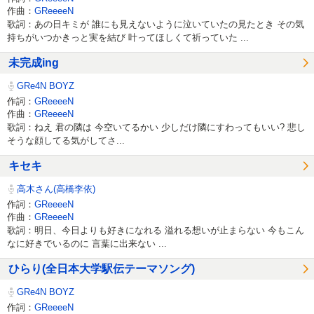
作曲：
GReeeeN
歌詞：あの日キミが 誰にも見えないように泣いていたの見たとき その気
持ちがいつかきっと実を結び 叶ってほしくて祈っていた ...
未完成ing
GRe4N BOYZ
作詞：
GReeeeN
作曲：
GReeeeN
歌詞：ねえ 君の隣は 今空いてるかい 少しだけ隣にすわってもいい? 悲し
そうな顔してる気がしてさ...
キセキ
高木さん(高橋李依)
作詞：
GReeeeN
作曲：
GReeeeN
歌詞：明日、今日よりも好きになれる 溢れる想いが止まらない 今もこん
なに好きでいるのに 言葉に出来ない ...
ひらり(全日本大学駅伝テーマソング)
GRe4N BOYZ
作詞：
GReeeeN