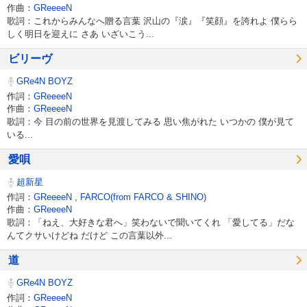
作曲：
GReeeeN
歌詞：これからみんなへ贈る言葉 沢山の『涙』『笑顔』を誇れよ 僕らら
しく明日を迎えに さあ いざいこう...
ビリーヴ
GRe4N BOYZ
作詞：
GReeeeN
作曲：
GReeeeN
歌詞：今 目の前の世界を見渡してみる 思い焦がれた いつかの 僕が見て
いる...
愛唄
超新星
作詞：
GReeeeN
,
FARCO(from FARCO & SHINO)
作曲：
GReeeeN
歌詞：「ねえ、大好きな君へ」笑わないで聞いてくれ 「愛してる」だな
んてクサいけどね だけど この言葉以外...
道
GRe4N BOYZ
作詞：
GReeeeN