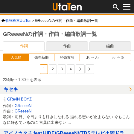
歌詞検索UtaTen
GReeeeNの作詞・作曲・編曲歌詞一覧
GReeeeNの作詞・作曲・編曲歌詞一覧
作詞
作曲
編曲
人気順
発売新順
発売古順
あ ⇒ わ
わ ⇒ あ
1
2
3
4
次へ
最後へ
234曲中 1-30曲を表示
キセキ
GRe4N BOYZ
作詞：
GReeeeN
作曲：
GReeeeN
歌詞：明日、今日よりも好きになれる 溢れる想いが止まらない 今もこん
なに好きでいるのに 言葉に出来ない ...
アイノカタチ feat.HIDE(GReeeeN)(TBSテレビ火曜ドラ