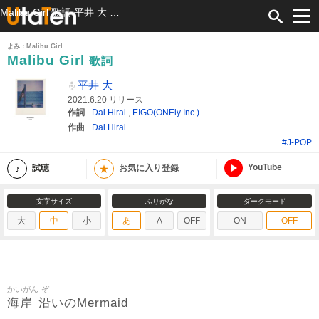
Malibu Girl 歌詞 平井 大 ふりがな付
よみ：Malibu Girl
Malibu Girl
歌詞
平井 大
2021.6.20 リリース
作詞
Dai Hirai
,
EIGO(ONEly Inc.)
作曲
Dai Hirai
#J-POP
YouTube
★
試聴
お気に入り登録
文字サイズ
ふりがな
ダークモード
大
中
小
あ
A
OFF
ON
OFF
かいがん
ぞ
海岸
沿
いのMermaid