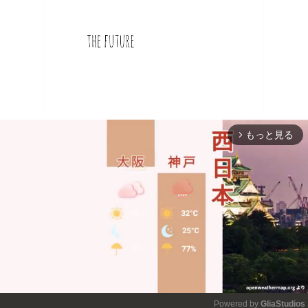
もっと見る
arrow_forward_ios
Powered by 
GliaStudios