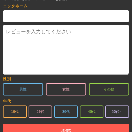
ニックネーム
性別
男性
女性
その他
年代
10代
20代
30代
40代
50代～
投稿