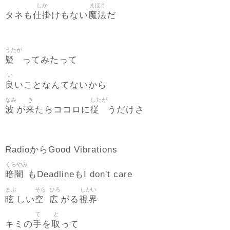
しか
まほう
仕掛
魔法
タネも
けもない
だ
うたが
疑
ってみたって
い
良
いことなんてないから
なみ
き
したが
波
来
従
が
たらココロに
うだけさ
RadioからGood Vibrations
くらやみ
暗闇
もDeadlineもI don't care
まぶ
そら
ひろ
しかい
眩
空
広
視界
しい
がる
て
と
手
取
キミの
を
って