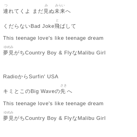
つ
み
みらい
連
見
未来
れてくよ まだ
ぬ
へ
と
飛
くだらないBad Joke
ばして
This teenage love's like teenage dream
ゆめみ
夢見
がちCountry Boy & FlyなMalibu Girl
RadioからSurfin' USA
さき
先
キミとこのBig Waveの
へ
This teenage love's like teenage dream
ゆめみ
夢見
がちCountry Boy & FlyなMalibu Girl