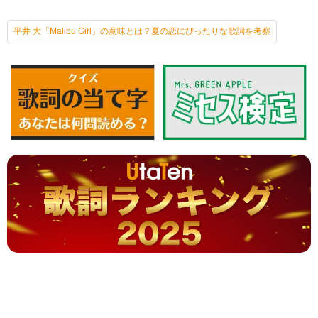
平井 大「Malibu Girl」の意味とは？夏の恋にぴったりな歌詞を考察