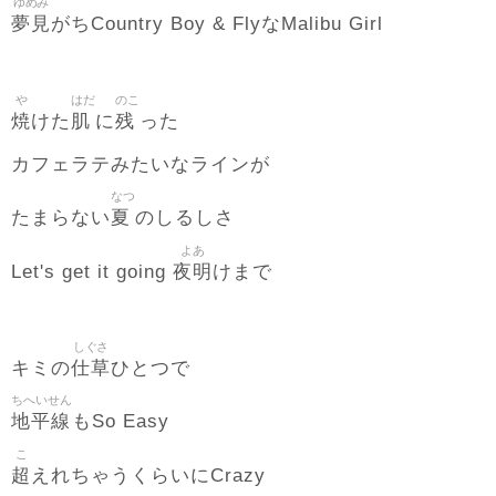
ゆめみ
夢見
がちCountry Boy & FlyなMalibu Girl
や
はだ
のこ
焼
肌
残
けた
に
った
カフェラテみたいなラインが
なつ
夏
たまらない
のしるしさ
よあ
夜明
Let's get it going
けまで
しぐさ
仕草
キミの
ひとつで
ちへいせん
地平線
もSo Easy
こ
超
えれちゃうくらいにCrazy