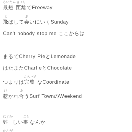
さいたん
きょり
最短
距離
でFreeway
と
あ
飛
会
ばして
いにいくSunday
Can't nobody stop me ここからは
まるでCherry PieとLemonade
はたまたCharlieとChocolate
かんぺき
完璧
つまりは
なCoordinate
ひ
あ
惹
合
かれ
うSurf TownのWeekend
むずか
こと
難
事
しい
なんか
かんが