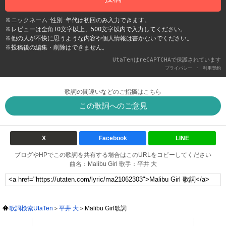
※ニックネーム･性別･年代は初回のみ入力できます。
※レビューは全角10文字以上、500文字以内で入力してください。
※他の人が不快に思うような内容や個人情報は書かないでください。
※投稿後の編集・削除はできません。
UtaTenはreCAPTCHAで保護されています
-
プライバシー
利用契約
歌詞の間違いなどのご指摘はこちら
この歌詞へのご意見
X
Facebook
LINE
ブログやHPでこの歌詞を共有する場合はこのURLをコピーしてください
曲名：Malibu Girl 歌手：平井 大
歌詞検索UtaTen
平井 大
Malibu Girl歌詞