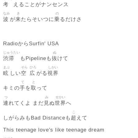
考
えることがナンセンス
なみ
き
の
波
来
乗
が
たらそいつに
るだけさ
RadioからSurfin' USA
じゅうたい
ぬ
渋滞
抜
もPipelineも
けて
まぶ
そら
ひろ
しかい
眩
空
広
視界
しい
がる
て
と
手
取
キミの
を
って
つ
み
せかい
連
見
世界
れてくよ まだ
ぬ
へ
こ
超
しがらみもBad Distanceも
えて
This teenage love's like teenage dream