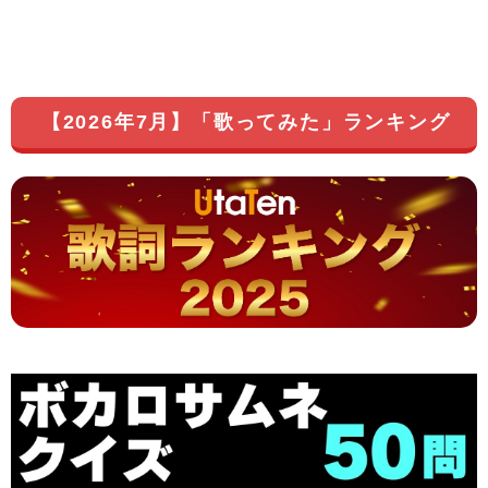
【2026年7月】「歌ってみた」ランキング