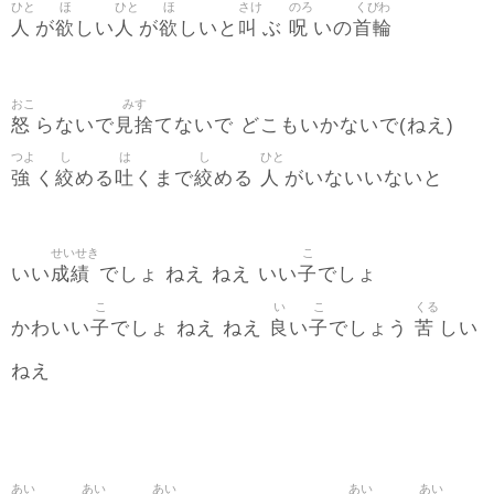
ひと
ほ
ひと
ほ
さけ
のろ
くびわ
人
欲
人
欲
叫
呪
首輪
が
しい
が
しいと
ぶ
いの
おこ
みす
怒
見捨
らないで
てないで どこもいかないで(ねえ)
つよ
し
は
し
ひと
強
絞
吐
絞
人
く
める
くまで
める
がいないいないと
せいせき
こ
成績
子
いい
でしょ ねえ ねえ いい
でしょ
こ
い
こ
くる
子
良
子
苦
かわいい
でしょ ねえ ねえ
い
でしょう
しい
ねえ
あい
あい
あい
あい
あい