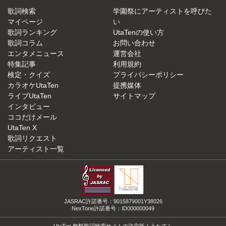
歌詞検索
学園祭にアーティストを呼びた
マイページ
い
歌詞ランキング
UtaTenの使い方
歌詞コラム
お問い合わせ
エンタメニュース
運営会社
特集記事
利用規約
検定・クイズ
プライバシーポリシー
カラオケUtaTen
提携媒体
ライブUtaTen
サイトマップ
インタビュー
ココだけメール
UtaTen X
歌詞リクエスト
アーティスト一覧
JASRAC許諾番号：9015879001Y38026
NexTone許諾番号：ID000000049
UtaTen 無料歌詞検索サイトの決定版！うたてん