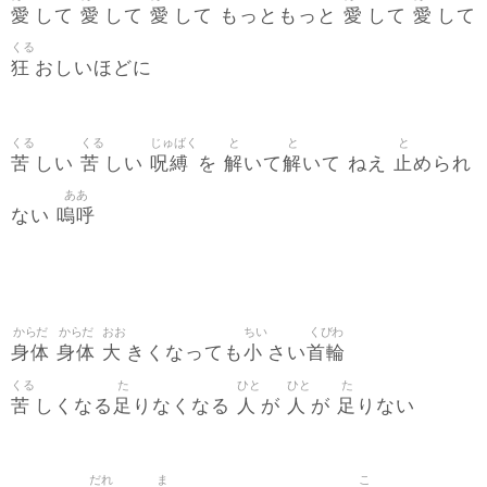
愛
愛
愛
愛
愛
して
して
して もっともっと
して
して
くる
狂
おしいほどに
くる
くる
じゅばく
と
と
と
苦
苦
呪縛
解
解
止
しい
しい
を
いて
いて ねえ
められ
ああ
嗚呼
ない
からだ
からだ
おお
ちい
くびわ
身体
身体
大
小
首輪
きくなっても
さい
くる
た
ひと
ひと
た
苦
足
人
人
足
しくなる
りなくなる
が
が
りない
だれ
ま
こ