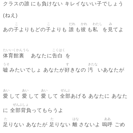
誰
負
子
クラスの
にも
けない キレイないい
でしょう
(ねえ)
こ
こ
だれ
かれ
わたし
み
子
子
誰
彼
私
見
あの
よりもどの
よりも
も
も
を
てよ
たいいくかんうら
こくはく
体育館裏
告白
あなたに
を
うそ
す
きたな
嘘
好
汚
みたいでしょ あなたが
きなの
いあなたが
あい
あい
あい
ぜんぶ
愛
愛
愛
全部
して
して
して
あげる あなたに あなた
ぜんぶしょ
全部背負
に
ってもらうよ
た
た
はな
ああ
足
足
離
嗚呼
りない あなたが
りない
さないよ
ごめ