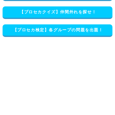
【プロセカクイズ】仲間外れを探せ！
【プロセカ検定】各グループの問題を出題！