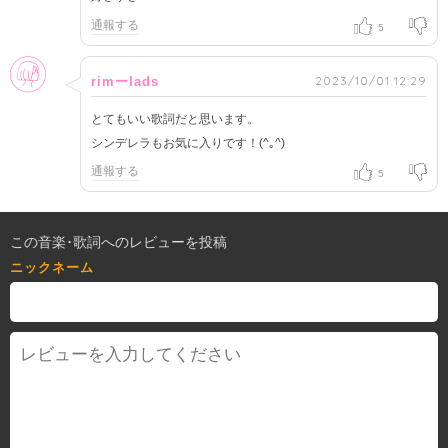
通報する
5
女性
2023/10/01 12:29
rimーlads
とてもいい歌詞だと思います。
シンデレラもお気に入りです！(^｡^)
通報する
5
この音楽･歌詞へのレビューを投稿
ニックネーム