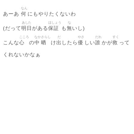
なん
何
あーあ
にもやりたくないわ
あした
ほしょう
な
明日
保証
無
(だって
がある
も
いし)
こころ
なか
さらし
だ
やさ
だれ
すく
心
中
晒
出
優
誰
救
こんな
の
け
したら
しい
かが
って
くれないかなぁ