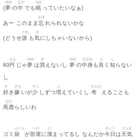
ゆめ
なか
ねむ
夢
中
眠
(
の
でも
っていたいなぁ)
わす
忘
あー このまま
れられないかな
だれ
き
誰
気
(どうせ
も
にしちゃいないから)
えん
ゆめ
か
ゆめ
なかみ
よ
し
円
夢
買
夢
中身
良
知
60
じゃ
は
えないし
の
も
く
らない
し
す
きら
すこ
ふ
かんが
好
嫌
少
増
考
き
いが
しずつ
えていくし
えることも
ばか
馬鹿
らしいわ
ぶくろ
へや
た
きょう
てんき
袋
部屋
溜
今日
天気
ゴミ
が
に
まってるし なんだか
は