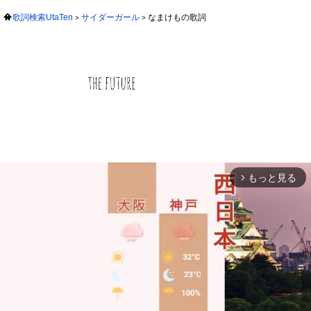
歌詞検索UtaTen
サイダーガール
なまけもの歌詞
もっと見る
arrow_forward_ios