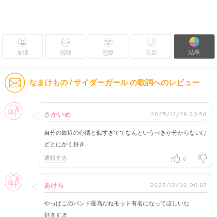
結果
友情
感動
恋愛
元気
なまけもの / サイダーガール の歌詞へのレビュー
女性
2025/12/28 20:58
さかいめ
自分の最近の心情と似すぎててなんというべきか分からないけ
どとにかく好き
通報する
0
女性
2023/12/02 00:07
あけら
やっぱこのバンド最高だねモット有名になってほしいな
好きすぎ