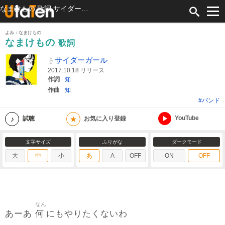
なまけもの 歌詞 サイダーガール ふりがな付
よみ：なまけもの
なまけもの
歌詞
サイダーガール
2017.10.18 リリース
作詞
知
作曲
知
#バンド
YouTube
★
試聴
お気に入り登録
文字サイズ
ふりがな
ダークモード
大
中
小
あ
A
OFF
ON
OFF
なん
何
あーあ
にもやりたくないわ