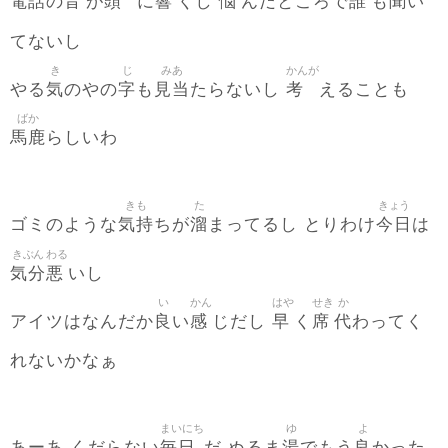
電話
音
頭
響
悩
誰
聞
の
が
に
くし
んだところで
も
い
てないし
き
じ
みあ
かんが
気
字
見当
考
やる
のやの
も
たらないし
えることも
ばか
馬鹿
らしいわ
きも
た
きょう
気持
溜
今日
ゴミのような
ちが
まってるし とりわけ
は
きぶん
わる
気分
悪
いし
い
かん
はや
せき
か
良
感
早
席
代
アイツはなんだか
い
じだし
く
わってく
れないかなぁ
まいにち
ゆ
よ
毎日
湯
良