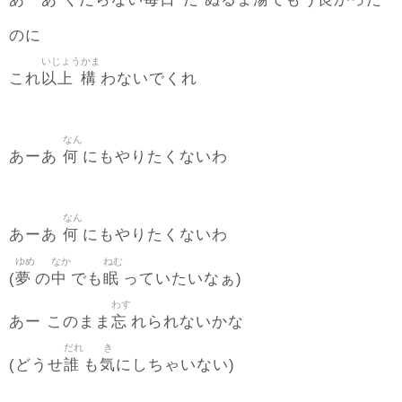
あーあ くだらない
だ ぬるま
でもう
かった
のに
いじょう
かま
以上
構
これ
わないでくれ
なん
何
あーあ
にもやりたくないわ
なん
何
あーあ
にもやりたくないわ
ゆめ
なか
ねむ
夢
中
眠
(
の
でも
っていたいなぁ)
わす
忘
あー このまま
れられないかな
だれ
き
誰
気
(どうせ
も
にしちゃいない)