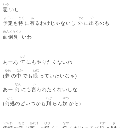
わる
悪
いし
よてい
とく
あ
そと
で
予定
特
有
外
出
も
に
るわけじゃないし
に
るのも
めんどうくさ
面倒臭
いわ
なん
何
あーあ
にもやりたくないわ
ゆめ
なか
ねむ
夢
中
眠
(
の
でも
っていたいなぁ)
なん
い
何
言
あー
にも
われたくないしな
どこ
わか
やつ
何処
判
奴
(
のどいつかも
らん
から)
でんわ
おと
あたま
ひび
なや
だれ
き