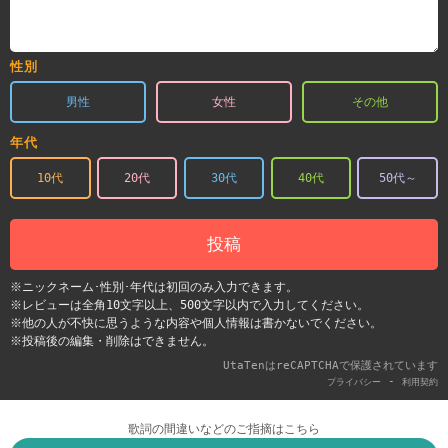
性別
男性
女性
その他
年代
10代
20代
30代
40代
50代～
投稿
※ニックネーム･性別･年代は初回のみ入力できます。
※レビューは全角10文字以上、500文字以内で入力してください。
※他の人が不快に思うような内容や個人情報は書かないでください。
※投稿後の編集・削除はできません。
UtaTenはreCAPTCHAで保護されています
-
プライバシー
利用契約
歌詞の間違いなどのご指摘はこちら