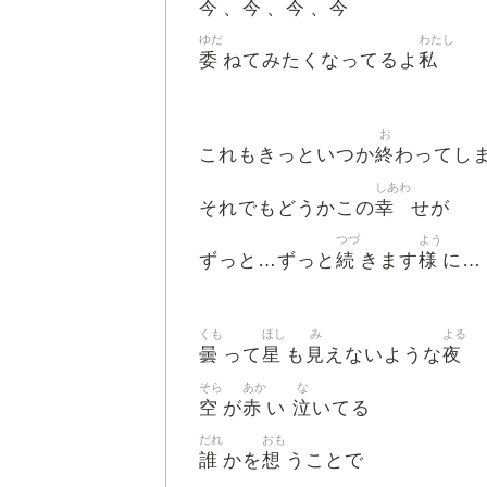
今
今
今
今
、
、
、
ゆだ
わたし
委
私
ねてみたくなってるよ
お
終
これもきっといつか
わってし
しあわ
幸
それでもどうかこの
せが
つづ
よう
続
様
ずっと…ずっと
きます
に…
くも
ほし
み
よる
曇
星
見
夜
って
も
えないような
そら
あか
な
空
赤
泣
が
い
いてる
だれ
おも
誰
想
かを
うことで