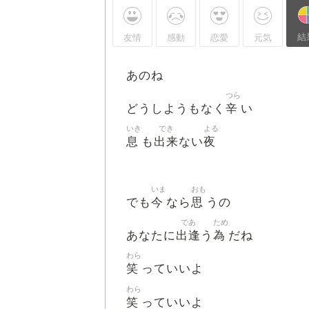
結
友情
感動
恋愛
元気
あのね
つら
辛
どうしようもなく
い
いき
でき
よる
息
出来
夜
も
ない
いま
おも
今
思
でも
なら
うの
であ
ため
出逢
為
あなたに
う
だね
わら
笑
っていいよ
わら
笑
っていいよ