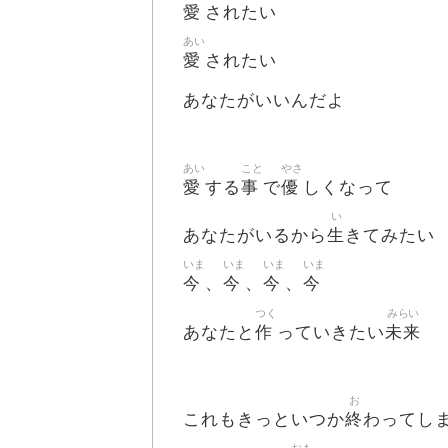
愛
されたい
あい
愛
されたい
あなたがいいんだよ
あい
こと
やさ
愛
事
優
する
で
しくなって
い
生
あなたがいるから
きてみたい
いま
いま
いま
いま
今
今
今
今
、
、
、
つく
みらい
作
未来
あなたと
っていきたい
お
終
これもきっといつか
わってし