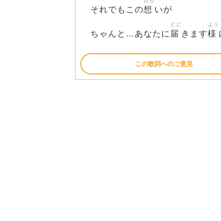
おも
想
それでもこの
いが
とど
よう
届
様
ちゃんと…あなたに
きます
この歌詞へのご意見