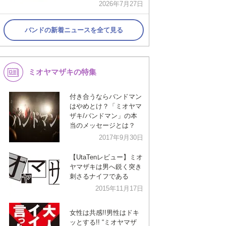
2026年7月27日
バンドの新着ニュースを全て見る
ミオヤマザキの特集
付き合うならバンドマン
はやめとけ？「ミオヤマ
ザキ/バンドマン」の本
当のメッセージとは？
2017年9月30日
【UtaTenレビュー】ミオ
ヤマザキは男へ鋭く突き
刺さるナイフである
2015年11月17日
女性は共感!!男性はドキ
ッとする!! “ミオヤマザ