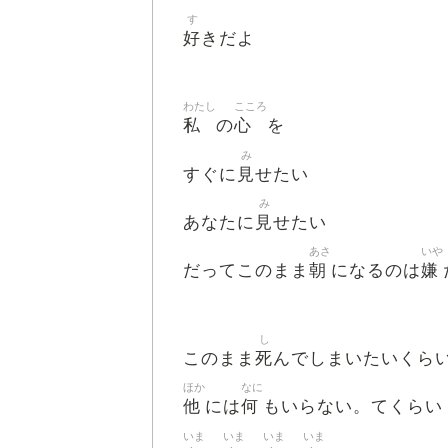
す
好
きだよ
わたし
こころ
私
心
の
を
み
見
すぐに
せたい
み
見
あなたに
せたい
あさ
いや
朝
嫌
だってこのまま
になるのは
し
死
このまま
んでしまいたいくら
ほか
なに
他
何
には
もいらない。てくらい
いま
いま
いま
いま