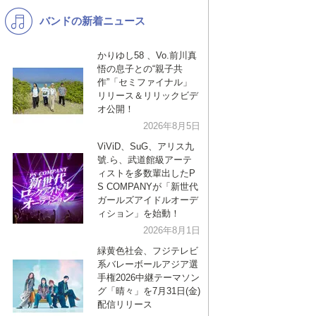
バンドの新着ニュース
K-POP
バンド
演歌・歌謡
洋楽
かりゆし58 、Vo.前川真
悟の息子との“親子共
VTuber
ディズニー
作”「セミファイナル」
リリース＆リリックビデ
オ公開！
2026年8月5日
ViViD、SuG、アリス九
號.ら、武道館級アーテ
ィストを多数輩出したP
S COMPANYが「新世代
ガールズアイドルオーデ
ィション」を始動！
2026年8月1日
緑黄色社会、フジテレビ
系バレーボールアジア選
手権2026中継テーマソン
グ「晴々」を7月31日(金)
配信リリース