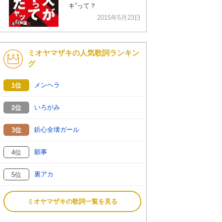
キ”って？
2015年5月23日
ミオヤマザキの人気歌詞ランキン
グ
メンヘラ
1位
いろがみ
2位
鋲心全壊ガール
3位
願事
4位
裏アカ
5位
ミオヤマザキの歌詞一覧を見る