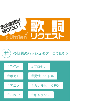
今話題のハッシュタグ
全て見る
TikTok
プロセカ
ボカロ
男性アイドル
アニメ
カナルビ・K-POP和訳
J-POP
キャラソン
あんスタ
歌い手