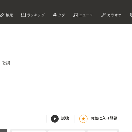
検定
ランキング
タグ
ニュース
カラオケ
。歌詞
試聴
お気に入り登録
★