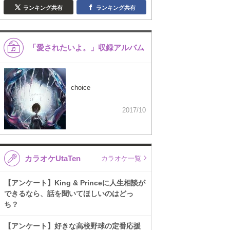
ランキング共有
ランキング共有
「愛されたいよ。」収録アルバム
choice
2017/10
カラオケUtaTen
カラオケ一覧
【アンケート】King & Princeに人生相談が
できるなら、話を聞いてほしいのはどっ
ち？
【アンケート】好きな高校野球の定番応援