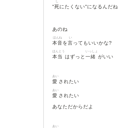
し
死
"
にたくない"になるんだね
あのね
ほんね
い
本音
言
を
ってもいいかな?
ほんとう
いっしょ
本当
一緒
はずっと
がいい
あい
愛
されたい
あい
愛
されたい
あなただからだよ
あい