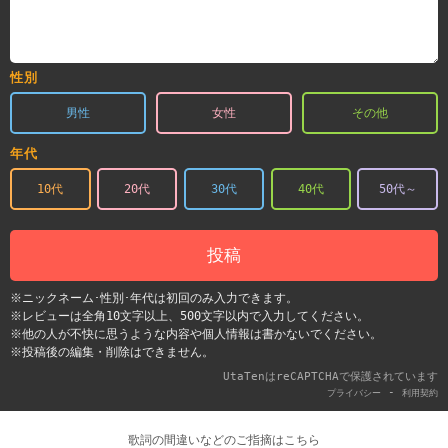
性別
男性
女性
その他
年代
10代
20代
30代
40代
50代～
投稿
※ニックネーム･性別･年代は初回のみ入力できます。
※レビューは全角10文字以上、500文字以内で入力してください。
※他の人が不快に思うような内容や個人情報は書かないでください。
※投稿後の編集・削除はできません。
UtaTenはreCAPTCHAで保護されています
-
プライバシー
利用契約
歌詞の間違いなどのご指摘はこちら