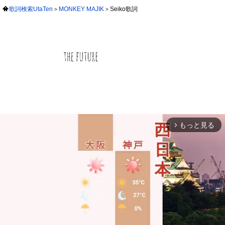
歌詞検索UtaTen
MONKEY MAJIK
Seiko歌詞
もっと見る
arrow_forward_ios