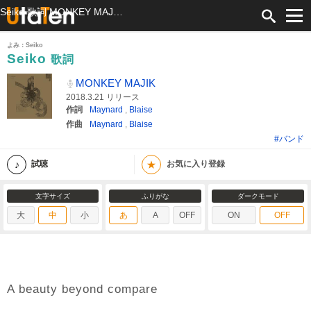
Seiko 歌詞 MONKEY MAJIK ふりがな付
よみ：Seiko
Seiko
歌詞
MONKEY MAJIK
2018.3.21 リリース
作詞
Maynard
,
Blaise
作曲
Maynard
,
Blaise
#バンド
★
試聴
お気に入り登録
文字サイズ
ふりがな
ダークモード
大
中
小
あ
A
OFF
ON
OFF
A beauty beyond compare