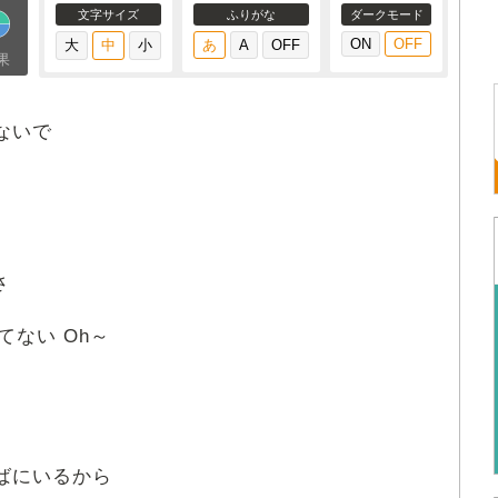
文字サイズ
ふりがな
ダークモード
果
ないで
さ
てない Oh～
そばにいるから