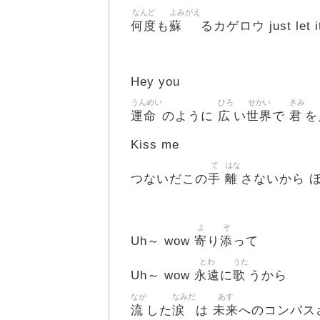
なんど
よみがえ
何度
蘇
も
るカゲロウ just let i
Hey you
うんめい
ひろ
せかい
きみ
運命
広
世界
君
のように
い
で
を
Kiss me
て
はな
手
離
つないだこの
さないから 
よ
そ
寄
添
Uh～ wow
り
って
とわ
うた
永遠
歌
Uh～ wow
に
うから
なが
なみだ
あす
流
涙
未来
した
は
へのコンパス