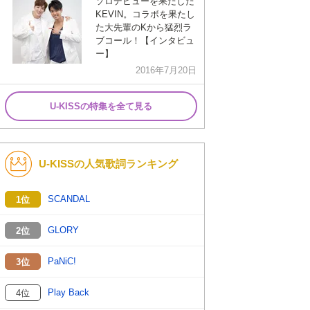
ソロデビューを果たした
KEVIN。コラボを果たし
た大先輩のKから猛烈ラ
ブコール！【インタビュ
ー】
2016年7月20日
U-KISSの特集を全て見る
U-KISSの人気歌詞ランキング
SCANDAL
1位
GLORY
2位
PaNiC!
3位
Play Back
4位