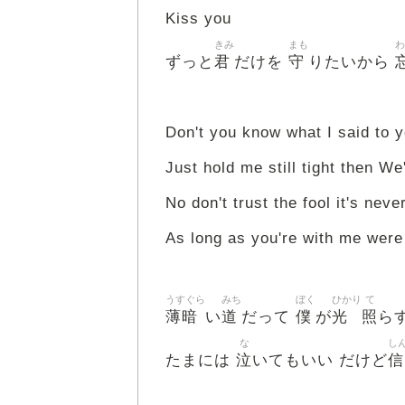
Kiss you
きみ
まも
わ
君
守
ずっと
だけを
りたいから
Don't you know what I said to 
Just hold me still tight then We'
No don't trust the fool it's neve
As long as you're with me were
うすぐら
みち
ぼく
ひかり
て
薄暗
道
僕
光
照
い
だって
が
ら
な
し
泣
信
たまには
いてもいい だけど