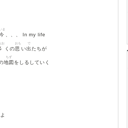
いま
今
、、、 In my life
おお
おも
で
多
思
出
くの
い
たちが
ちず
地図
の
をしるしていく
くよ