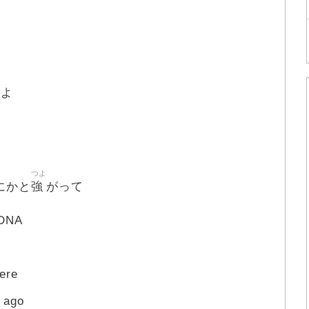
くよ
つよ
強
にかと
がって
DNA
here
g ago