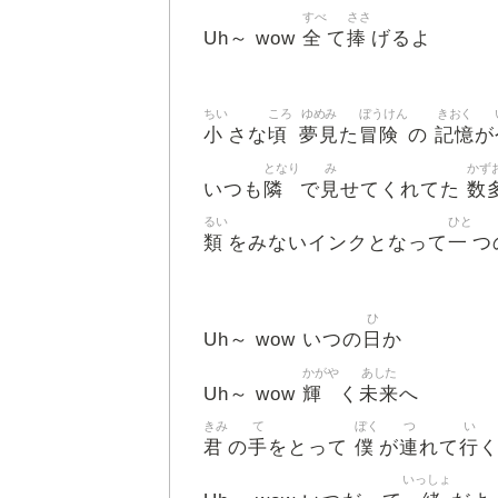
すべ
ささ
全
捧
Uh～ wow
て
げるよ
ちい
ころ
ゆめみ
ぼうけん
きおく
小
頃
夢見
冒険
記憶
さな
た
の
が
となり
み
かず
隣
見
数
いつも
で
せてくれてた
るい
ひと
類
一
をみないインクとなって
つ
ひ
日
Uh～ wow いつの
か
かがや
あした
輝
未来
Uh～ wow
く
へ
きみ
て
ぼく
つ
い
君
手
僕
連
行
の
をとって
が
れて
いっしょ