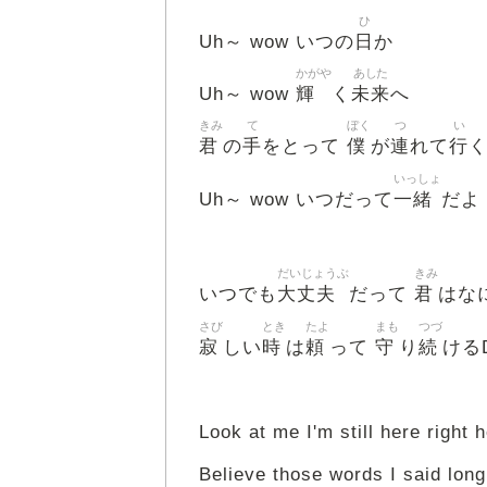
ひ
日
Uh～ wow いつの
か
かがや
あした
輝
未来
Uh～ wow
く
へ
きみ
て
ぼく
つ
い
君
手
僕
連
行
の
をとって
が
れて
いっしょ
一緒
Uh～ wow いつだって
だよ
だいじょうぶ
きみ
大丈夫
君
いつでも
だって
はな
さび
とき
たよ
まも
つづ
寂
時
頼
守
続
しい
は
って
り
ける
Look at me I'm still here right 
Believe those words I said lon