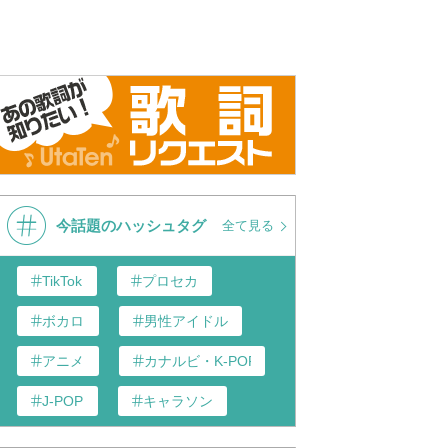
今話題のハッシュタグ
全て見る
TikTok
プロセカ
ボカロ
男性アイドル
アニメ
カナルビ・K-POP和訳
J-POP
キャラソン
あんスタ
歌い手