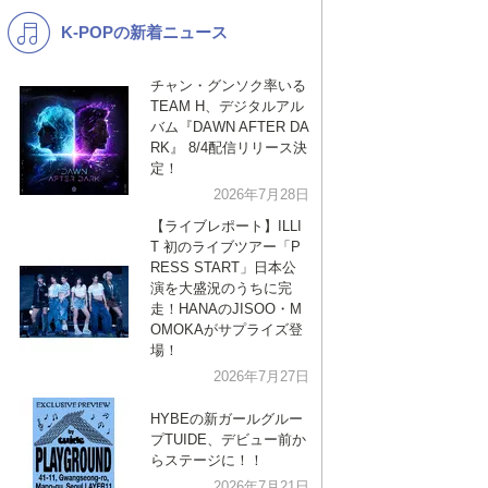
K-POPの新着ニュース
K-POP
バンド
演歌・歌謡
洋楽
チャン・グンソク率いる
TEAM H、デジタルアル
VTuber
ディズニー
バム『DAWN AFTER DA
RK』 8/4配信リリース決
定！
2026年7月28日
【ライブレポート】ILLI
T 初のライブツアー「P
RESS START」日本公
演を大盛況のうちに完
走！HANAのJISOO・M
OMOKAがサプライズ登
場！
2026年7月27日
HYBEの新ガールグルー
プTUIDE、デビュー前か
らステージに！！
2026年7月21日