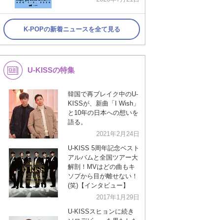
K-POPの新着ニュースを全て見る
U-KISSの特集
韓国で再ブレイク中のU-
KISSが、新曲「I Wish」
と10年の日本への想いを
語る。
2021年2月24日
U-KISS 5周年記念ベスト
アルバムと全国ツアー大
解剖！MVはどの曲もキ
ソプから目が離せない！
(笑)【インタビュー】
2017年1月29日
U-KISSスヒョンに続き