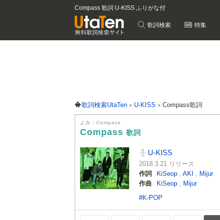
Compass 歌詞 U-KISS ふりがな付
歌詞検索
特集
歌詞検索UtaTen
U-KISS
Compass歌詞
よみ：Compass
Compass
歌詞
U-KISS
2018.3.21 リリース
作詞
KiSeop
,
AKI
,
Mijur
作曲
KiSeop
,
Mijur
#K-POP