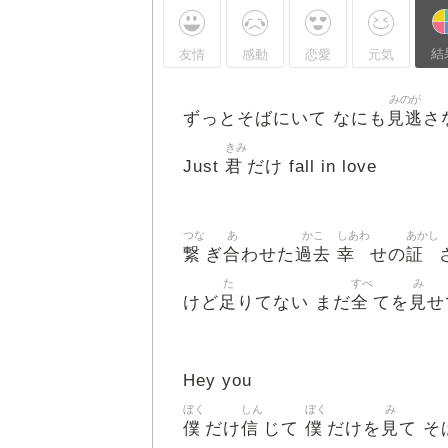
結
友情
感動
恋愛
元気
みのが
見逃
ずっとそばにいて なにも
さ
きみ
君
Just
だけ fall in love
つな
あ
かこ
しあわ
あかし
繋
合
過去
幸
証
ぎ
わせた
せの
た
すべ
み
足
全
見
けど
りてない まだ
てを
せ
Hey you
ぼく
しん
ぼく
み
僕
信
僕
見
だけ
じて
だけを
て 