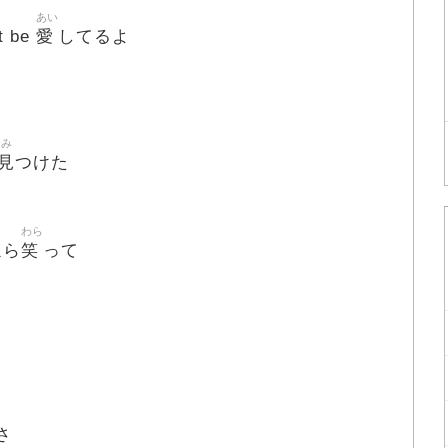
あい
愛
t be
してるよ
み
見
つけた
わら
笑
ほら
って
さ