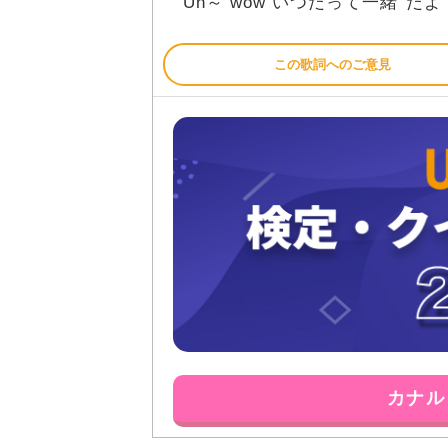
一緒
Uh～ wow いつだって
だよ
この歌詞へのご意見
カナル