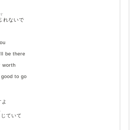
す
忘
れないで
you
ll be there
r worth
 good to go
すよ
ん
じていて