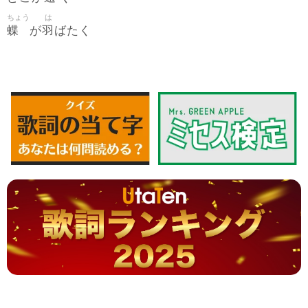
ちょう
は
蝶
羽
が
ばたく