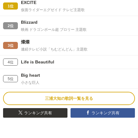
EXCITE
1位
仮面ライダーエグゼイド テレビ主題歌
Blizzard
2位
映画 ドラゴンボール超 ブロリー 主題歌
燦燦
3位
連続テレビ小説「ちむどんどん」主題歌
Life is Beautiful
4位
Big heart
5位
小さな巨人
三浦大知の歌詞一覧を見る
ランキング共有
ランキング共有