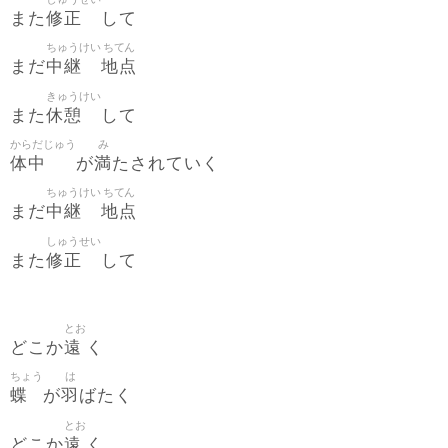
修正
また
して
ちゅうけい
ちてん
中継
地点
まだ
きゅうけい
休憩
また
して
からだじゅう
み
体中
満
が
たされていく
ちゅうけい
ちてん
中継
地点
まだ
しゅうせい
修正
また
して
とお
遠
どこか
く
ちょう
は
蝶
羽
が
ばたく
とお
遠
どこか
く