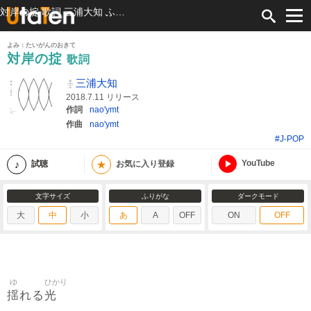
対岸の掟 歌詞 三浦大知 ふりがな付
よみ：たいがんのおきて
対岸の掟
歌詞
三浦大知
2018.7.11 リリース
作詞
nao'ymt
作曲
nao'ymt
#J-POP
YouTube
★
試聴
お気に入り登録
文字サイズ
ふりがな
ダークモード
大
中
小
あ
A
OFF
ON
OFF
ゆ
ひかり
揺
光
れる