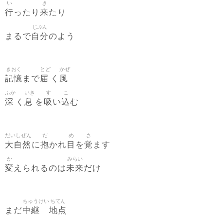
い
き
行
来
ったり
たり
じぶん
自分
まるで
のよう
きおく
とど
かぜ
記憶
届
風
まで
く
ふか
いき
す
こ
深
息
吸
込
く
を
い
む
だいしぜん
だ
め
さ
大自然
抱
目
覚
に
かれ
を
ます
か
みらい
変
未来
えられるのは
だけ
ちゅうけい
ちてん
中継
地点
まだ