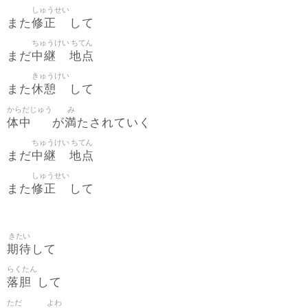
しゅうせい
修正
また
して
ちゅうけい
ちてん
中継
地点
まだ
きゅうけい
休憩
また
して
からだじゅう
み
体中
満
が
たされていく
ちゅうけい
ちてん
中継
地点
まだ
しゅうせい
修正
また
して
きたい
期待
して
らくたん
落胆
して
ただ
よわ