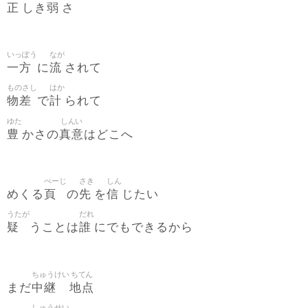
正
弱
しき
さ
いっぽう
なが
一方
流
に
されて
ものさし
はか
物差
計
で
られて
ゆた
しんい
豊
真意
かさの
はどこへ
ぺーじ
さき
しん
頁
先
信
めくる
の
を
じたい
うたが
だれ
疑
誰
うことは
にでもできるから
ちゅうけい
ちてん
中継
地点
まだ
しゅうせい