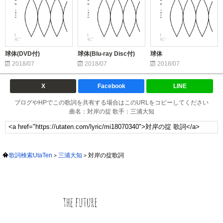
球体(DVD付)
球体(Blu-ray Disc付)
球体
2018/07
2018/07
2018/07
X
Facebook
LINE
ブログやHPでこの歌詞を共有する場合はこのURLをコピーしてください
曲名：対岸の掟 歌手：三浦大知
歌詞検索UtaTen
三浦大知
対岸の掟歌詞