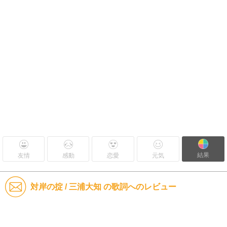
結果
友情
感動
恋愛
元気
対岸の掟 / 三浦大知 の歌詞へのレビュー