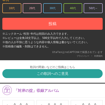
10代
20代
30代
40代
50代～
投稿
※ニックネーム･性別･年代は初回のみ入力できます。
※レビューは全角10文字以上、500文字以内で入力してください。
※他の人が不快に思うような内容や個人情報は書かないでください。
※投稿後の編集・削除はできません。
UtaTenはreCAPTCHAで保護されています
-
プライバシー
利用契約
歌詞の間違いなどのご指摘はこちら
この歌詞へのご意見
「対岸の掟」収録アルバム