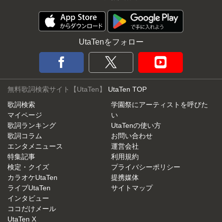
UtaTenをフォロー
無料歌詞検索サイト【UtaTen】
UtaTen TOP
歌詞検索
学園祭にアーティストを呼びた
マイページ
い
歌詞ランキング
UtaTenの使い方
歌詞コラム
お問い合わせ
エンタメニュース
運営会社
特集記事
利用規約
検定・クイズ
プライバシーポリシー
カラオケUtaTen
提携媒体
ライブUtaTen
サイトマップ
インタビュー
ココだけメール
UtaTen X