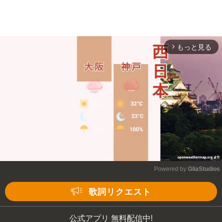
もっと見る
arrow_forward_ios
Powered by 
GliaStudios
Mute
歌詞リクエスト
公式アプリ 無料配信中!