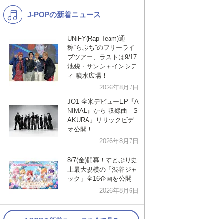
J-POPの新着ニュース
K-POP
演歌・歌謡
バンド
洋楽
UNiFY(Rap Team)通
称“らぷち”のフリーライ
VTuber
ディズニー
ブツアー、ラストは9/17
池袋・サンシャインシテ
ィ 噴水広場！
2026年8月7日
JO1 全米デビューEP『A
NIMAL』から 収録曲「S
AKURA」リリックビデ
オ公開！
2026年8月7日
8/7(金)開幕！すとぷり史
上最大規模の「渋谷ジャ
ック」全16企画を公開
2026年8月6日