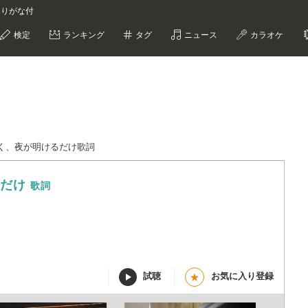
ふりがな付
検定
ランキング
タグ
ニュース
カラオケ
く、夜が明けるだけ歌詞
るだけ
歌詞
試聴
お気に入り登録
★