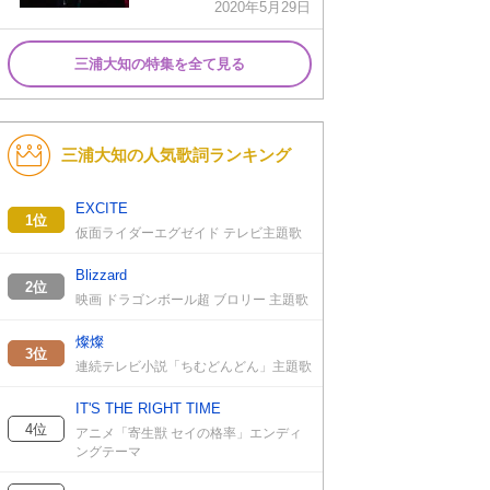
2020年5月29日
三浦大知の特集を全て見る
三浦大知の人気歌詞ランキング
EXCITE
1位
仮面ライダーエグゼイド テレビ主題歌
Blizzard
2位
映画 ドラゴンボール超 ブロリー 主題歌
燦燦
3位
連続テレビ小説「ちむどんどん」主題歌
IT'S THE RIGHT TIME
4位
アニメ「寄生獣 セイの格率」エンディ
ングテーマ