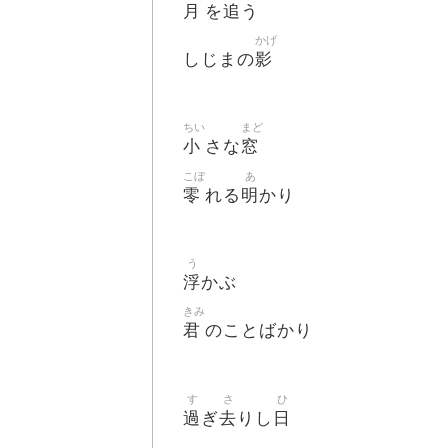
月
追
を
う
かげ
影
しじまの
ちい
まど
小
窓
さな
こぼ
あ
零
明
れる
かり
う
浮
かぶ
きみ
君
のことばかり
す
さ
ひ
過
去
日
ぎ
りし