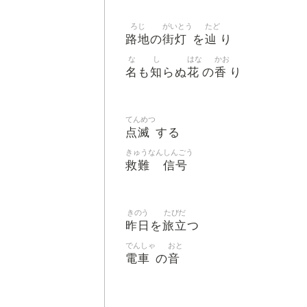
ろじ
がいとう
たど
路地
街灯
辿
の
を
り
な
し
はな
かお
名
知
花
香
も
らぬ
の
り
てんめつ
点滅
する
きゅうなん
しんごう
救難
信号
きのう
たびだ
昨日
旅立
を
つ
でんしゃ
おと
電車
音
の