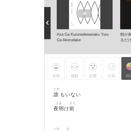
ai
Asa Ga Kurunodewanaku Yoru
朝が
Ga Akerudake
るだけ
結
友情
感動
恋愛
元気
だれ
誰
もいない
よあ
まえ
夜明
前
け
つき
お