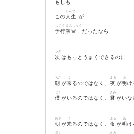
もしも
じんせい
人生
この
が
よこう
えんしゅう
予行
演習
だったなら
つぎ
次
はもっとうまくできるのに
あさ
く
よる
あ
朝
来
夜
明
が
るのではなく、
が
け
ぼく
きみ
僕
君
がいるのではなく、
がいな
あさ
く
よる
あ
朝
来
夜
明
が
るのではなく、
が
け
ぼく
きみ