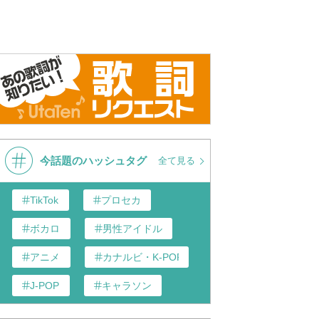
aichi Miura) / NEW
Sekai
Asa Ga Ku
球体」(2018/7/11 ON
Ga Akerud
Teaser-
今話題のハッシュタグ
全て見る
TikTok
プロセカ
ボカロ
男性アイドル
アニメ
カナルビ・K-POP和訳
J-POP
キャラソン
あんスタ
歌い手