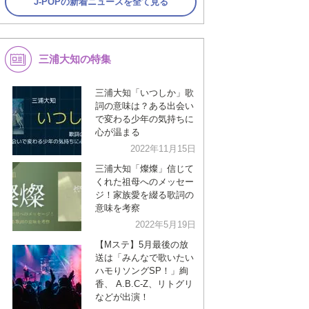
J-POPの新着ニュースを全て見る
三浦大知の特集
三浦大知「いつしか」歌
詞の意味は？ある出会い
で変わる少年の気持ちに
心が温まる
2022年11月15日
三浦大知「燦燦」信じて
くれた祖母へのメッセー
ジ！家族愛を綴る歌詞の
意味を考察
2022年5月19日
【Mステ】5月最後の放
送は「みんなで歌いたい
ハモりソングSP！」絢
香、 A.B.C-Z、リトグリ
などが出演！