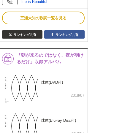
Life is Beautiful
5位
三浦大知の歌詞一覧を見る
ランキング共有
ランキング共有
「朝が来るのではなく、夜が明け
るだけ」収録アルバム
球体(DVD付)
2018/07
球体(Blu-ray Disc付)