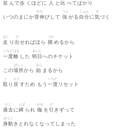
並
歩
人
比
んで
くほどに
と
べてばかり
せの
つよ
じぶん
き
背伸
強
自分
気
いつのまにか
びして
がる
に
づく
はし
だ
つか
走
出
掴
り
せればほら
めるから
いちど
はな
あした
一度
離
明日
した
へのチケット
ばしょ
はじ
場所
始
この
から
まるから
と
もど
いちど
取
戻
一度
り
すため もう
リセット
かこ
しば
かせ
ひ
過去
縛
枷
引
に
られ
を
きずって
みうご
身動
きとれなくなってしまった