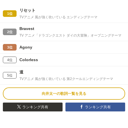
リセット
1位
TVアニメ 風が強く吹いている エンディングテーマ
Bravest
2位
TV アニメ「ドラゴンクエスト ダイの大冒険」オープニングテーマ
Agony
3位
Colorless
4位
道
5位
TVアニメ 風が強く吹いている 第2クールエンディングテーマ
向井太一の歌詞一覧を見る
ランキング共有
ランキング共有