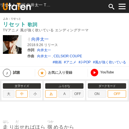
リセット 歌詞 向井太一 TVアニメ 風が強く吹いている エンディングテーマ ふりがな付
よみ：りせっと
リセット
歌詞
TVアニメ 風が強く吹いている エンディングテーマ
向井太一
2018.9.26 リリース
作詞
向井太一
作曲
向井太一
,
CELSIOR COUPE
#映画
#アニメ
#J-POP
#風が強く吹いている
YouTube
★
試聴
お気に入り登録
文字サイズ
ふりがな
ダークモード
大
中
小
あ
A
OFF
ON
OFF
はし
だ
つか
走
出
掴
り
せればほら
めるから