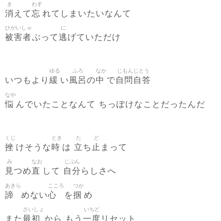
き
わす
消
忘
えて
れてしまいたいなんて
ひがいしゃ
に
被害者
逃
ぶって
げていただけ
ゆる
ふろ
なか
じもんじとう
緩
風呂
中
自問自答
いつもより
い
の
で
なや
悩
んでいたことなんて ちっぽけなことだったんだ
くじ
とき
た
ど
挫
時
立
止
けそうな
は
ち
まって
み
なお
じぶん
見
直
自分
つめ
して
らしさへ
あきら
こころ
つか
諦
心
掴
めない
を
め
さいしょ
いちど
最初
一度
また
から もう
リセット