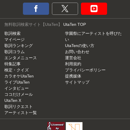
無料歌詞検索サイト【UtaTen】
UtaTen TOP
歌詞検索
学園祭にアーティストを呼びた
マイページ
い
歌詞ランキング
UtaTenの使い方
歌詞コラム
お問い合わせ
エンタメニュース
運営会社
特集記事
利用規約
検定・クイズ
プライバシーポリシー
カラオケUtaTen
提携媒体
ライブUtaTen
サイトマップ
インタビュー
ココだけメール
UtaTen X
歌詞リクエスト
アーティスト一覧