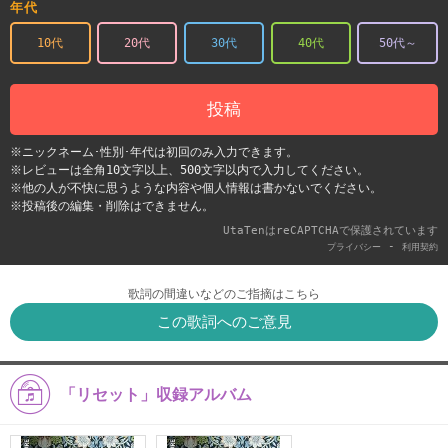
年代
10代
20代
30代
40代
50代～
投稿
※ニックネーム･性別･年代は初回のみ入力できます。
※レビューは全角10文字以上、500文字以内で入力してください。
※他の人が不快に思うような内容や個人情報は書かないでください。
※投稿後の編集・削除はできません。
UtaTenはreCAPTCHAで保護されています
-
プライバシー
利用契約
歌詞の間違いなどのご指摘はこちら
この歌詞へのご意見
「リセット」収録アルバム