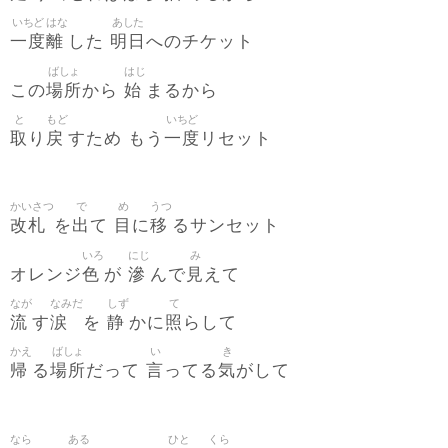
いちど
はな
あした
一度
離
明日
した
へのチケット
ばしょ
はじ
場所
始
この
から
まるから
と
もど
いちど
取
戻
一度
り
すため もう
リセット
かいさつ
で
め
うつ
改札
出
目
移
を
て
に
るサンセット
いろ
にじ
み
色
滲
見
オレンジ
が
んで
えて
なが
なみだ
しず
て
流
涙
静
照
す
を
かに
らして
かえ
ばしょ
い
き
帰
場所
言
気
る
だって
ってる
がして
なら
ある
ひと
くら