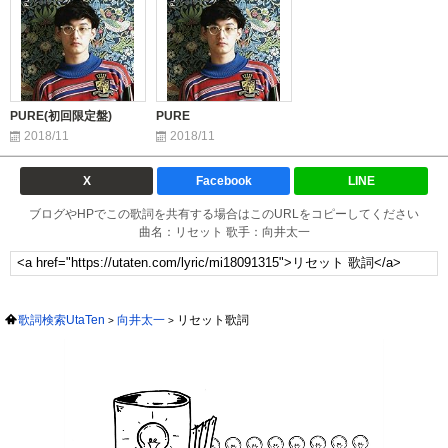
PURE(初回限定盤)
PURE
2018/11
2018/11
X
Facebook
LINE
ブログやHPでこの歌詞を共有する場合はこのURLをコピーしてください
曲名：リセット 歌手：向井太一
歌詞検索UtaTen
向井太一
リセット歌詞