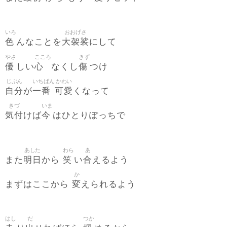
いろ
おおげさ
色
大袈裟
んなことを
にして
やさ
こころ
きず
優
心
傷
しい
なくし
つけ
じぶん
いちばん
かわい
自分
一番
可愛
が
くなって
きづ
いま
気付
今
けば
はひとりぽっちで
あした
わら
あ
明日
笑
合
また
から
い
えるよう
か
変
まずはここから
えられるよう
はし
だ
つか