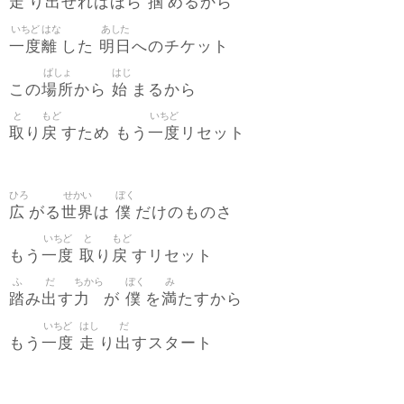
走
出
掴
り
せればほら
めるから
いちど
はな
あした
一度
離
明日
した
へのチケット
ばしょ
はじ
場所
始
この
から
まるから
と
もど
いちど
取
戻
一度
り
すため もう
リセット
ひろ
せかい
ぼく
広
世界
僕
がる
は
だけのものさ
いちど
と
もど
一度
取
戻
もう
り
すリセット
ふ
だ
ちから
ぼく
み
踏
出
力
僕
満
み
す
が
を
たすから
いちど
はし
だ
一度
走
出
もう
り
すスタート