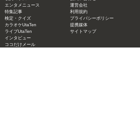
エンタメニュース
運営会社
特集記事
利用規約
検定・クイズ
プライバシーポリシー
カラオケUtaTen
提携媒体
ライブUtaTen
サイトマップ
インタビュー
ココだけメール
UtaTen X
歌詞リクエスト
アーティスト一覧
JASRAC許諾番号：9015879001Y38026
NexTone許諾番号：ID000000049
UtaTen 無料歌詞検索サイトの決定版！うたてん
Copyright (C) IBG Media. All Rights Reserved.