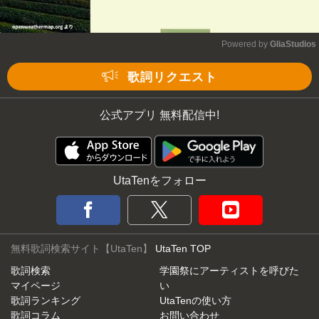
Powered by 
GliaStudios
Mute
歌詞リクエスト
公式アプリ 無料配信中!
UtaTenをフォロー
無料歌詞検索サイト【UtaTen】
UtaTen TOP
歌詞検索
学園祭にアーティストを呼びた
マイページ
い
歌詞ランキング
UtaTenの使い方
歌詞コラム
お問い合わせ