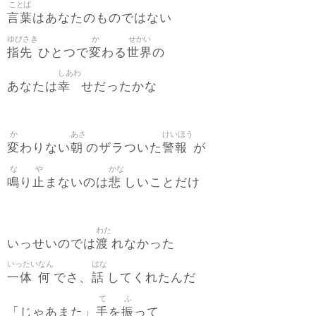
ことば
言葉
はあなたのものではない
ゆびさき
か
せかい
指先
変
世界
ひとつで
わる
の
しあわ
幸
あなたは
せだったかな
か
あさ
けいほう
変
朝
警報
わりない
のザラついた
が
な
や
かな
鳴
止
悲
り
まないのは
しいことだけ
わた
渡
いっせいのでは
れなかった
いったい
なん
はな
一体
何
話
でさ、
してくれたんだ
て
ふ
手
振
「じゃあまた」
を
って