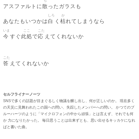
ち
散
アスファルトに
ったガラスも
しろ
か
白
枯
あなたもいつかは
く
れてしまうなら
いま
ここ
こた
今
此処
応
すぐ
で
えてくれないか
こた
答
えてくれないか
セルフライナーノーツ
SNSで多くの話題が目まぐるしく物議を醸し出し、何が正しいのか。 現在多く
の天災に見舞われたこの国ヘの問い、失踪したメンバーへの問い。 かつてのブ
ルーハーツのように「マイクロフォンの中から頑張」とは言えず、それでも何
か 力になりたかった。 毎日思うことは出来ずとも、思い出せるキッカケになれ
ばと書いた曲。