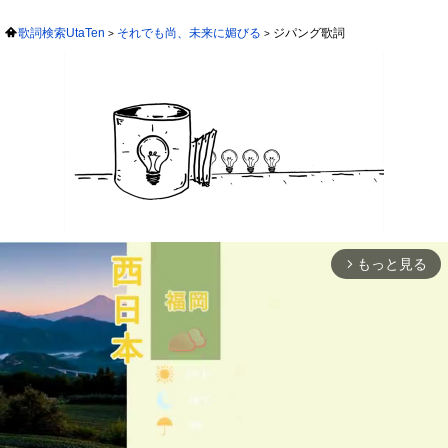
歌詞検索UtaTen
それでも尚、未来に媚びる
ジパング歌詞
もっと見る
arrow_forward_ios