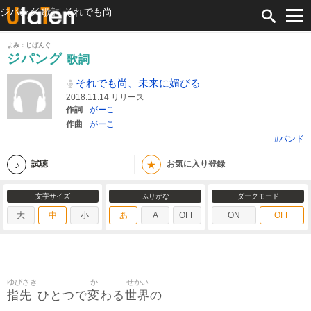
ジパング 歌詞 それでも尚、未来に媚びる ふりがな付
よみ：じぱんぐ
ジパング
歌詞
それでも尚、未来に媚びる
2018.11.14 リリース
作詞
がーこ
作曲
がーこ
#バンド
★
試聴
お気に入り登録
文字サイズ
ふりがな
ダークモード
大
中
小
あ
A
OFF
ON
OFF
ゆびさき
か
せかい
指先
変
世界
ひとつで
わる
の