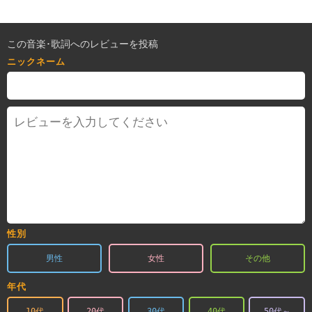
この音楽･歌詞へのレビューを投稿
ニックネーム
性別
男性
女性
その他
年代
10代
20代
30代
40代
50代～