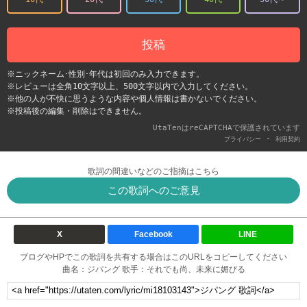
投稿
※ニックネーム･性別･年代は初回のみ入力できます。
※レビューは全角10文字以上、500文字以内で入力してください。
※他の人が不快に思うような内容や個人情報は書かないでください。
※投稿後の編集・削除はできません。
UtaTenはreCAPTCHAで保護されています
-
プライバシー
利用契約
歌詞の間違いなどのご指摘はこちら
この歌詞へのご意見
X
Facebook
LINE
ブログやHPでこの歌詞を共有する場合はこのURLをコピーしてください
曲名：ジパング 歌手：それでも尚、未来に媚びる