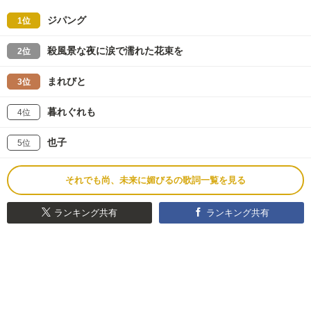
ジパング
1位
殺風景な夜に涙で濡れた花束を
2位
まれびと
3位
暮れぐれも
4位
也子
5位
それでも尚、未来に媚びるの歌詞一覧を見る
ランキング共有
ランキング共有