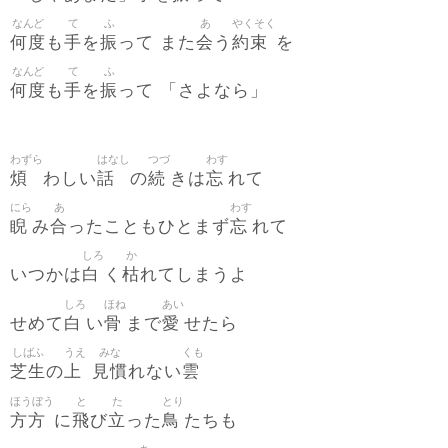
なんど
て
ふ
あ
やくそく
何度
手
振
会
約束
も
を
って また
う
を
なんど
て
ふ
何度
手
振
も
を
って 「さよなら」
わずら
はなし
つづ
わす
煩
話
続
忘
わしい
の
きは
れて
にら
あ
わす
睨
合
忘
み
ったこともひとまず
れて
しろ
か
白
枯
いつかは
く
れてしまうよ
しろ
ほね
あい
白
骨
愛
せめて
い
まで
せたら
しばふ
うえ
みな
くも
芝生
上
見慣
雲
の
れない
ほうぼう
と
た
とり
方方
飛
立
鳥
に
び
った
たちも