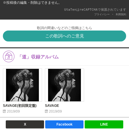
※投稿後の編集・削除はできません。
UtaTenはreCAPTCHAで保護されています
-
プライバシー
利用契約
歌詞の間違いなどのご指摘はこちら
この歌詞へのご意見
「道」収録アルバム
SAVAGE(初回限定盤)
SAVAGE
2019/09
2019/09
X
Facebook
LINE