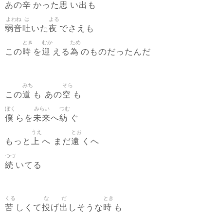
辛
思
出
あの
かった
い
も
よわね
は
よる
弱音
吐
夜
いた
でさえも
とき
むか
ため
時
迎
為
この
を
える
のものだったんだ
みち
そら
道
空
この
も あの
も
ぼく
みらい
つむ
僕
未来
紡
らを
へ
ぐ
うえ
とお
上
遠
もっと
へ まだ
くへ
つづ
続
いてる
くる
な
だ
とき
苦
投
出
時
しくて
げ
しそうな
も