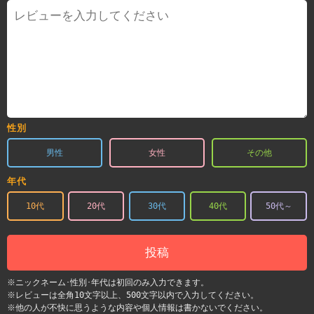
性別
男性
女性
その他
年代
10代
20代
30代
40代
50代～
投稿
※ニックネーム･性別･年代は初回のみ入力できます。
※レビューは全角10文字以上、500文字以内で入力してください。
※他の人が不快に思うような内容や個人情報は書かないでください。