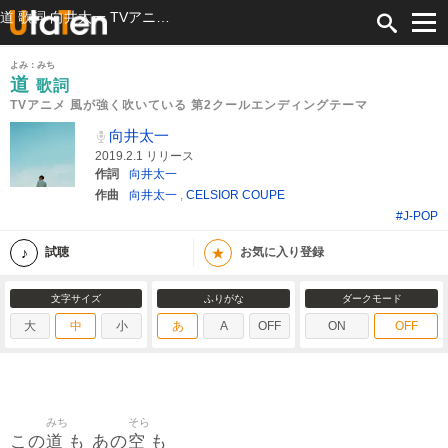
道 歌詞 向井太一 TVアニメ 風が強く吹いている 第2クールエンディングテーマ ふりがな付
よみ：みち
道
歌詞
TVアニメ 風が強く吹いている 第2クールエンディングテーマ
向井太一
2019.2.1 リリース
作詞
向井太一
作曲
向井太一
,
CELSIOR COUPE
#J-POP
★
試聴
お気に入り登録
文字サイズ
ふりがな
ダークモード
大
中
小
あ
A
OFF
ON
OFF
みち
そら
道
空
この
も あの
も