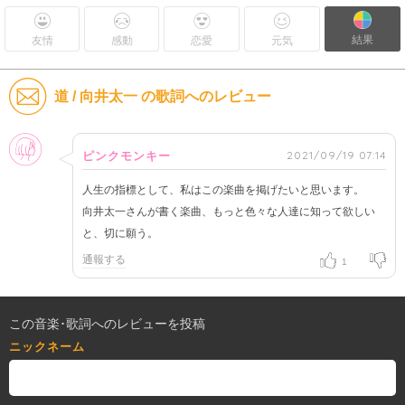
結果
友情
感動
恋愛
元気
道 / 向井太一 の歌詞へのレビュー
女性
2021/09/19 07:14
ピンクモンキー
人生の指標として、私はこの楽曲を掲げたいと思います。
向井太一さんが書く楽曲、もっと色々な人達に知って欲しい
と、切に願う。
通報する
1
この音楽･歌詞へのレビューを投稿
ニックネーム