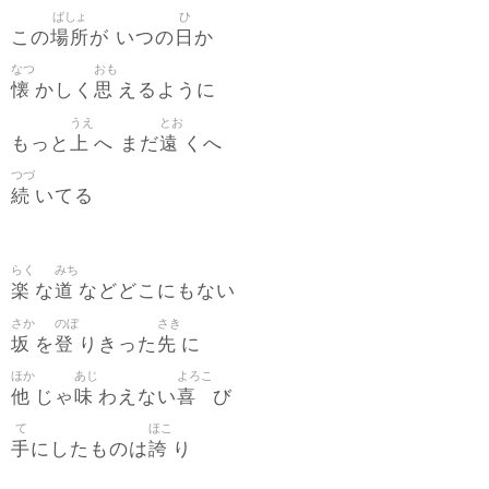
ばしょ
ひ
場所
日
この
が いつの
か
なつ
おも
懐
思
かしく
えるように
うえ
とお
上
遠
もっと
へ まだ
くへ
つづ
続
いてる
らく
みち
楽
道
な
などどこにもない
さか
のぼ
さき
坂
登
先
を
りきった
に
ほか
あじ
よろこ
他
味
喜
じゃ
わえない
び
て
ほこ
手
誇
にしたものは
り