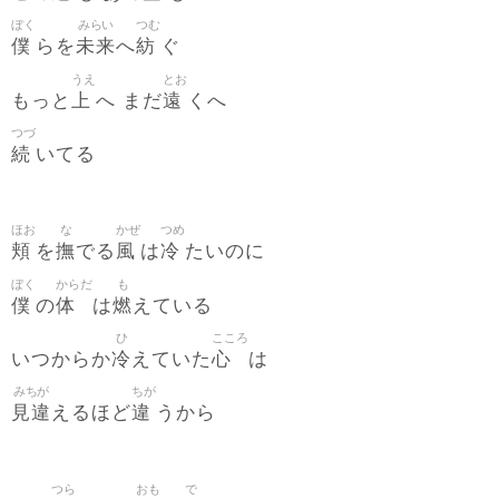
ぼく
みらい
つむ
僕
未来
紡
らを
へ
ぐ
うえ
とお
上
遠
もっと
へ まだ
くへ
つづ
続
いてる
ほお
な
かぜ
つめ
頬
撫
風
冷
を
でる
は
たいのに
ぼく
からだ
も
僕
体
燃
の
は
えている
ひ
こころ
冷
心
いつからか
えていた
は
みちが
ちが
見違
違
えるほど
うから
つら
おも
で