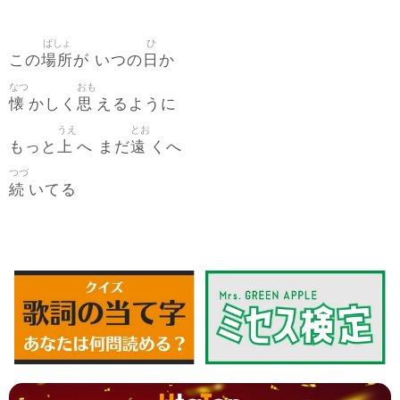
ばしょ
ひ
場所
日
この
が いつの
か
なつ
おも
懐
思
かしく
えるように
うえ
とお
上
遠
もっと
へ まだ
くへ
つづ
続
いてる