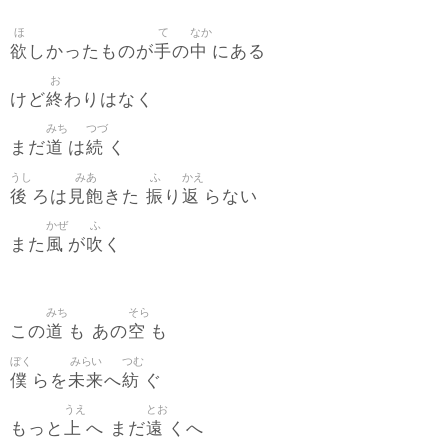
ほ
て
なか
欲
手
中
しかったものが
の
にある
お
終
けど
わりはなく
みち
つづ
道
続
まだ
は
く
うし
みあ
ふ
かえ
後
見飽
振
返
ろは
きた
り
らない
かぜ
ふ
風
吹
また
が
く
みち
そら
道
空
この
も あの
も
ぼく
みらい
つむ
僕
未来
紡
らを
へ
ぐ
うえ
とお
上
遠
もっと
へ まだ
くへ