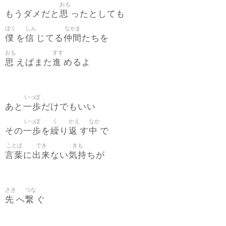
おも
思
もうダメだと
ったとしても
ぼく
しん
なかま
僕
信
仲間
を
じてる
たちを
おも
すす
思
進
えばまた
めるよ
いっぽ
一歩
あと
だけでもいい
いっぽ
く
かえ
なか
一歩
繰
返
中
その
を
り
す
で
ことば
でき
きも
言葉
出来
気持
に
ない
ちが
さき
つな
先
繋
へ
ぐ