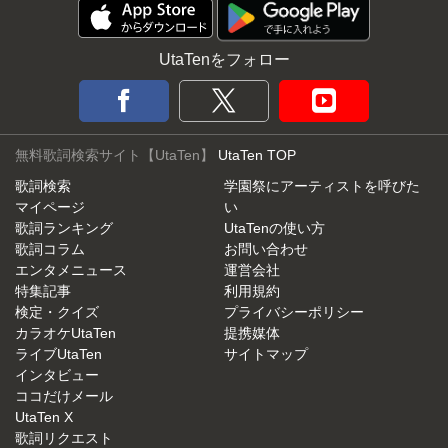
UtaTenをフォロー
無料歌詞検索サイト【UtaTen】
UtaTen TOP
歌詞検索
学園祭にアーティストを呼びた
マイページ
い
歌詞ランキング
UtaTenの使い方
歌詞コラム
お問い合わせ
エンタメニュース
運営会社
特集記事
利用規約
検定・クイズ
プライバシーポリシー
カラオケUtaTen
提携媒体
ライブUtaTen
サイトマップ
インタビュー
ココだけメール
UtaTen X
歌詞リクエスト