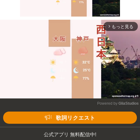
もっと見る
arrow_forward_ios
Mute
Powered by 
GliaStudios
Mute
歌詞リクエスト
公式アプリ 無料配信中!