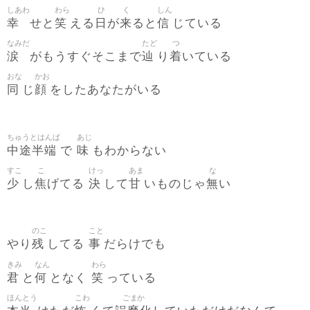
しあわ
わら
ひ
く
しん
幸
笑
日
来
信
せと
える
が
ると
じている
なみだ
たど
つ
涙
辿
着
がもうすぐそこまで
り
いている
おな
かお
同
顔
じ
をしたあなたがいる
ちゅうとはんぱ
あじ
中途半端
味
で
もわからない
すこ
こ
けっ
あま
な
少
焦
決
甘
無
し
げてる
して
いものじゃ
い
のこ
こと
残
事
やり
してる
だらけでも
きみ
なん
わら
君
何
笑
と
となく
っている
ほんとう
こわ
ごまか