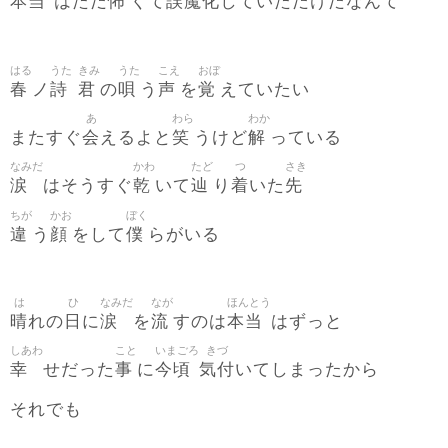
本当
怖
誤魔化
はただ
くて
していただけだなんて
はる
うた
きみ
うた
こえ
おぼ
春
詩
君
唄
声
覚
ノ
の
う
を
えていたい
あ
わら
わか
会
笑
解
またすぐ
えるよと
うけど
っている
なみだ
かわ
たど
つ
さき
涙
乾
辿
着
先
はそうすぐ
いて
り
いた
ちが
かお
ぼく
違
顔
僕
う
をして
らがいる
は
ひ
なみだ
なが
ほんとう
晴
日
涙
流
本当
れの
に
を
すのは
はずっと
しあわ
こと
いまごろ
きづ
幸
事
今頃
気付
せだった
に
いてしまったから
それでも