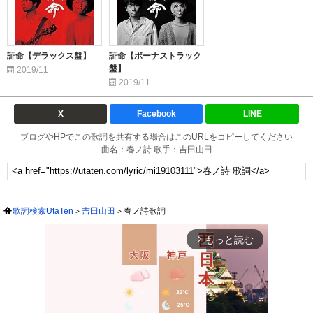
証命【デラックス盤】
証命【ボーナストラック
盤】
2019/11
2019/11
X
Facebook
LINE
ブログやHPでこの歌詞を共有する場合はこのURLをコピーしてください
曲名：春ノ詩 歌手：吉田山田
歌詞検索UtaTen
吉田山田
春ノ詩歌詞
もっと読む
arrow_forward_ios