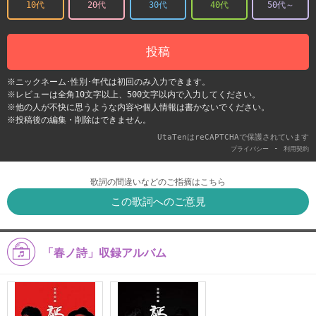
10代
20代
30代
40代
50代～
投稿
※ニックネーム･性別･年代は初回のみ入力できます。
※レビューは全角10文字以上、500文字以内で入力してください。
※他の人が不快に思うような内容や個人情報は書かないでください。
※投稿後の編集・削除はできません。
UtaTenはreCAPTCHAで保護されています
-
プライバシー
利用契約
歌詞の間違いなどのご指摘はこちら
この歌詞へのご意見
「春ノ詩」収録アルバム