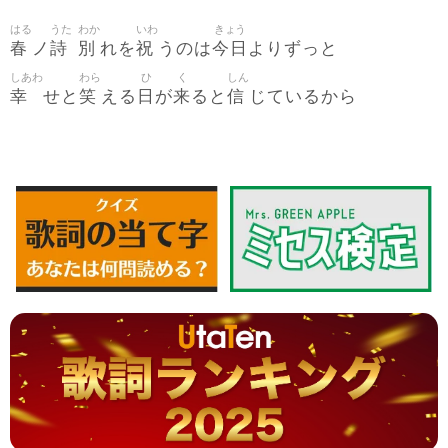
はる
うた
わか
いわ
きょう
春
詩
別
祝
今日
ノ
れを
うのは
よりずっと
しあわ
わら
ひ
く
しん
幸
笑
日
来
信
せと
える
が
ると
じているから