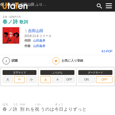
春ノ詩 歌詞 吉田山田 ふりがな付
よみ：はるのうた
春ノ詩
歌詞
吉田山田
2019.11.6 リリース
作詞
山田義孝
作曲
山田義孝
#J-POP
★
試聴
お気に入り登録
文字サイズ
ふりがな
ダークモード
大
中
小
あ
A
OFF
ON
OFF
はる
うた
わか
いわ
きょう
春
詩
別
祝
今日
ノ
れを
うのは
よりずっと