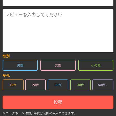
性別
男性
女性
その他
年代
10代
20代
30代
40代
50代～
投稿
※ニックネーム･性別･年代は初回のみ入力できます。