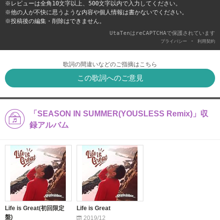
※レビューは全角10文字以上、500文字以内で入力してください。
※他の人が不快に思うような内容や個人情報は書かないでください。
※投稿後の編集・削除はできません。
UtaTenはreCAPTCHAで保護されています
-
プライバシー
利用契約
歌詞の間違いなどのご指摘はこちら
この歌詞へのご意見
「SEASON IN SUMMER(YOUSLESS Remix)」収
録アルバム
Life is Great(初回限定
Life is Great
盤)
2019/12