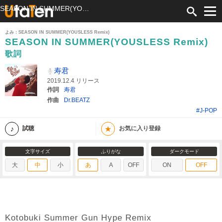
SEASON IN SUMMER(YOUSLESS Remix) 歌詞 寿君 ふりがな付
よみ：SEASON IN SUMMER(YOUSLESS Remix)
SEASON IN SUMMER(YOUSLESS Remix)
歌詞
寿君
2019.12.4 リリース
作詞
寿君
作曲
Dr.BEATZ
#J-POP
★
試聴
お気に入り登録
文字サイズ
ふりがな
ダークモード
大
中
小
あ
A
OFF
ON
OFF
Kotobuki Summer Gun Hype Remix