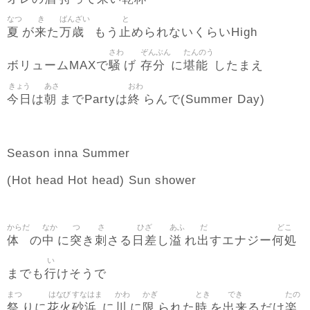
なつ
き
ばんざい
と
夏
来
万歳
止
が
た
もう
められないくらいHigh
さわ
ぞんぶん
たんのう
騒
存分
堪能
ボリュームMAXで
げ
に
したまえ
きょう
あさ
おわ
今日
朝
終
は
までPartyは
らんで(Summer Day)
Season inna Summer
(Hot head Hot head) Sun shower
からだ
なか
つ
さ
ひざ
あふ
だ
どこ
体
中
突
刺
日差
溢
出
何処
の
に
き
さる
し
れ
すエナジー
い
行
までも
けそうで
まつ
はなび
すなはま
かわ
かぎ
とき
でき
たの
祭
花火
砂浜
川
限
時
出来
楽
りに
に
に
られた
を
るだけ