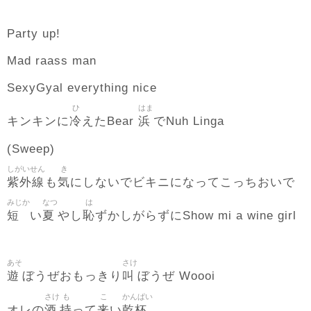
Party up!
Mad raass man
SexyGyal everything nice
ひ
はま
冷
浜
キンキンに
えたBear
でNuh Linga
(Sweep)
しがいせん
き
紫外線
気
も
にしないでビキニになってこっちおいで
みじか
なつ
は
短
夏
恥
い
やし
ずかしがらずにShow mi a wine girl
あそ
さけ
遊
叫
ぼうぜおもっきり
ぼうぜ Woooi
さけ
も
こ
かんぱい
酒
持
来
乾杯
オレの
って
い