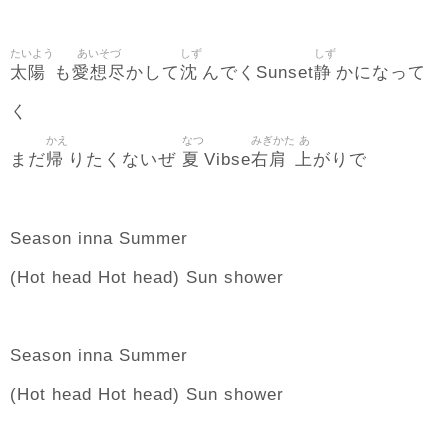
たいよう
あいそづ
しず
しず
太陽
愛想尽
沈
静
も
かして
んでくSunset
かになって
く
かえ
なつ
みぎかた
あ
帰
夏
右肩
上
まだ
りたくないぜ
Vibse
がりで
Season inna Summer
(Hot head Hot head) Sun shower
Season inna Summer
(Hot head Hot head) Sun shower