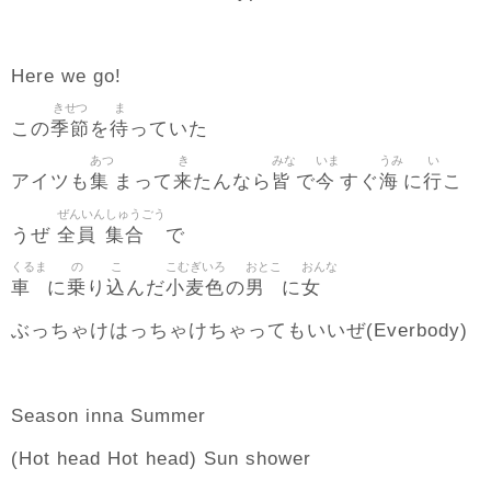
Here we go!
きせつ
ま
季節
待
この
を
っていた
あつ
き
みな
いま
うみ
い
集
来
皆
今
海
行
アイツも
まって
たんなら
で
すぐ
に
こ
ぜんいん
しゅうごう
全員
集合
うぜ
で
くるま
の
こ
こむぎいろ
おとこ
おんな
車
乗
込
小麦色
男
女
に
り
んだ
の
に
ぶっちゃけはっちゃけちゃってもいいぜ(Everbody)
Season inna Summer
(Hot head Hot head) Sun shower