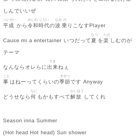
しんでいいぜ
へいせい
れいわ
じだい
なみ
の
平成
令和
時代
波
乗
から
の
りこなすPlayer
なつ
たの
夏
楽
Cause mi a entertainer いつだって
を
しむのが
テーマ
でき
出来
なんならオレらに
ねぇ
こと
きせつ
事
季節
はねーってくらいの
です Anyway
なに
かいほう
何
解放
どうせなら
もかもすべて
してくれ
Season inna Summer
(Hot head Hot head) Sun shower