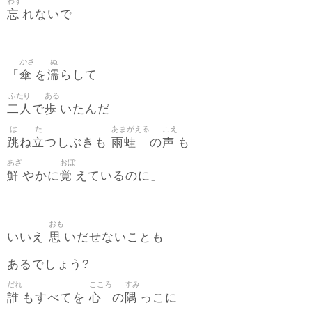
わす
忘
れないで
かさ
ぬ
傘
濡
「
を
らして
ふたり
ある
二人
歩
で
いたんだ
は
た
あまがえる
こえ
跳
立
雨蛙
声
ね
つしぶきも
の
も
あざ
おぼ
鮮
覚
やかに
えているのに」
おも
思
いいえ
いだせないことも
あるでしょう?
だれ
こころ
すみ
誰
心
隅
もすべてを
の
っこに