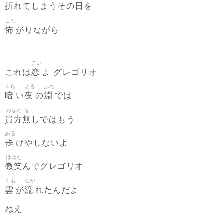
折
日
れてしまうその
を
こわ
怖
がりながら
こい
恋
これは
よ グレゴリオ
くら
よる
ふち
暗
夜
淵
い
の
では
あなた
な
貴方
無
しではもう
ある
歩
けやしないよ
ほほえ
微笑
んでグレゴリオ
くも
なが
雲
流
が
れたんだよ
ねえ