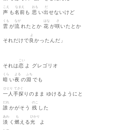
こえ
なまえ
おも
だ
声
名前
思
出
も
も
い
せないけど
くも
なが
はな
さ
雲
流
花
咲
が
れたとか
が
いたとか
よ
良
それだけで
かったんだ」
こい
恋
それは
よ グレゴリオ
くら
よる
ふち
暗
夜
淵
い
の
でも
ひとり
てさぐ
一人
手探
りのまま ゆけるようにと
だれ
のこ
誰
残
かがそう
した
あわ
も
ひかり
淡
燃
光
く
える
よ