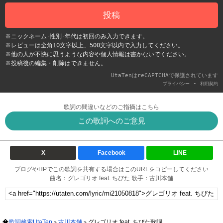
投稿
※ニックネーム･性別･年代は初回のみ入力できます。
※レビューは全角10文字以上、500文字以内で入力してください。
※他の人が不快に思うような内容や個人情報は書かないでください。
※投稿後の編集・削除はできません。
UtaTenはreCAPTCHAで保護されています
-
プライバシー
利用契約
歌詞の間違いなどのご指摘はこちら
この歌詞へのご意見
X
Facebook
LINE
ブログやHPでこの歌詞を共有する場合はこのURLをコピーしてください
曲名：グレゴリオ feat. ちびた 歌手：古川本舗
歌詞検索UtaTen
古川本舗
グレゴリオ feat. ちびた歌詞