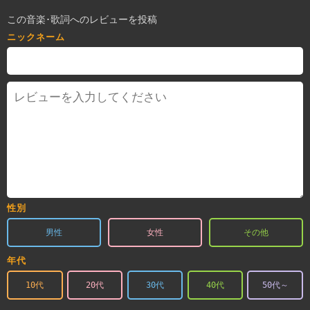
この音楽･歌詞へのレビューを投稿
ニックネーム
性別
男性
女性
その他
年代
10代
20代
30代
40代
50代～