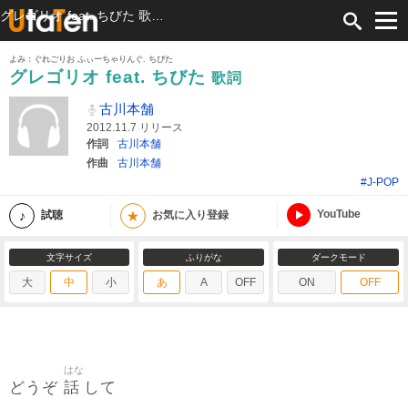
グレゴリオ feat. ちびた 歌詞 古川本舗 ふりがな付
よみ：ぐれごりお ふぃーちゃりんぐ. ちびた
グレゴリオ feat. ちびた
歌詞
古川本舗
2012.11.7 リリース
作詞
古川本舗
作曲
古川本舗
#J-POP
YouTube
★
試聴
お気に入り登録
文字サイズ
ふりがな
ダークモード
大
中
小
あ
A
OFF
ON
OFF
はな
話
どうぞ
して