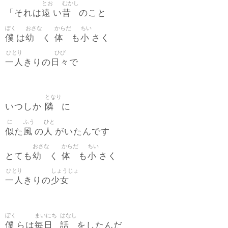
とお
むかし
遠
昔
「それは
い
のこと
ぼく
おさな
からだ
ちい
僕
幼
体
小
は
く
も
さく
ひとり
ひび
一人
日々
きりの
で
となり
隣
いつしか
に
に
ふう
ひと
似
風
人
た
の
がいたんです
おさな
からだ
ちい
幼
体
小
とても
く
も
さく
ひとり
しょうじょ
一人
少女
きりの
ぼく
まいにち
はなし
僕
毎日
話
らは
をしたんだ