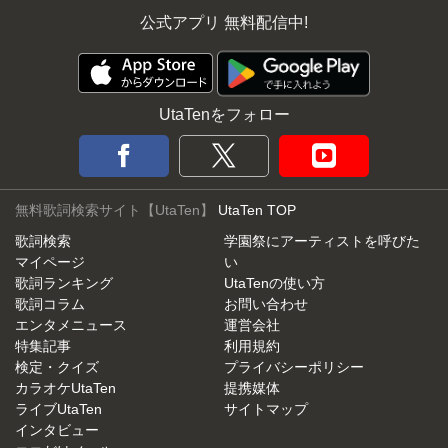
公式アプリ 無料配信中!
UtaTenをフォロー
無料歌詞検索サイト【UtaTen】
UtaTen TOP
歌詞検索
学園祭にアーティストを呼びた
マイページ
い
歌詞ランキング
UtaTenの使い方
歌詞コラム
お問い合わせ
エンタメニュース
運営会社
特集記事
利用規約
検定・クイズ
プライバシーポリシー
カラオケUtaTen
提携媒体
ライブUtaTen
サイトマップ
インタビュー