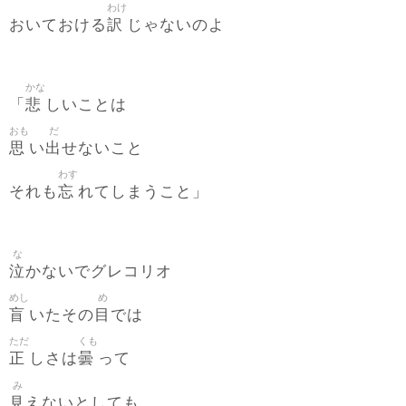
わけ
訳
おいておける
じゃないのよ
かな
悲
「
しいことは
おも
だ
思
出
い
せないこと
わす
忘
それも
れてしまうこと」
な
泣
かないでグレコリオ
めし
め
盲
目
いたその
では
ただ
くも
正
曇
しさは
って
み
見
えないとしても