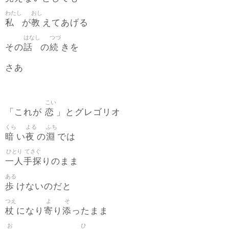
わたし
おし
私
教
が
えてあげる
はなし
つづ
話
続
その
の
きを
さあ
こい
恋
「これが
」とグレゴリオ
くら
よる
ふち
暗
夜
淵
い
の
では
ひとり
てさぐ
一人
手探
りのまま
ある
歩
けないのだと
つえ
よ
そ
杖
寄
添
になり
り
ったまま
お
ひ