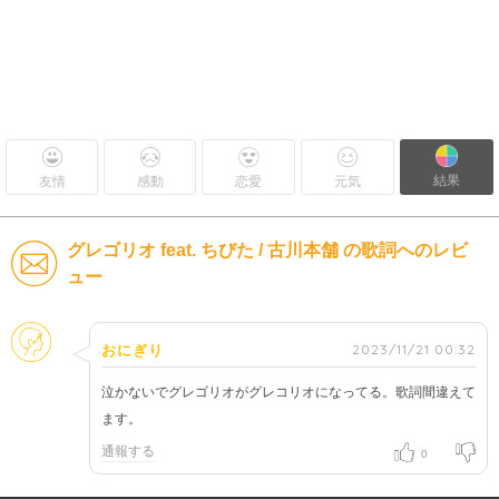
結果
友情
感動
恋愛
元気
グレゴリオ feat. ちびた / 古川本舗 の歌詞へのレビ
ュー
そのほか
2023/11/21 00:32
おにぎり
泣かないでグレゴリオがグレコリオになってる。歌詞間違えて
ます。
通報する
0