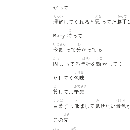
だって
りかい
おも
かって
理解
思
勝手
してくれると
ってた
ま
待
Baby
って
いまさら
わ
今更
分
って
かってる
かた
とけい
うご
固
時計
動
まってる
を
かしてく
いろみ
色味
たしてく
か
ふでさき
貸
筆先
してよ
ことば
と
み
けしき
言葉
飛
見
景色
すっ
ばして
せたい
さき
先
この
たし
もの