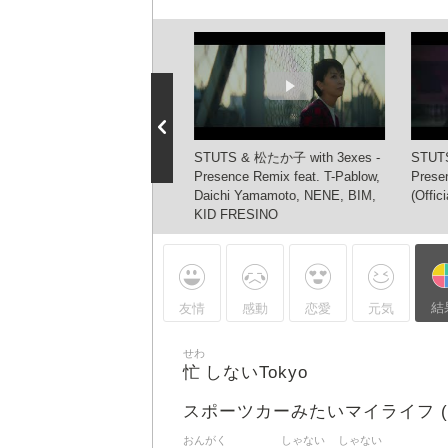
TS & 松たか子 with 3exes -
STUTS & 松たか子 with 3exes -
STUT
sence V feat. T-Pablow
Presence Remix feat. T-Pablow,
Prese
icial Audio)
Daichi Yamamoto, NENE, BIM,
(Offic
KID FRESINO
結
友情
感動
恋愛
元気
せわ
忙
しないTokyo
スポーツカーみたいマイライフ (
おんがく
しゃない
しゃない