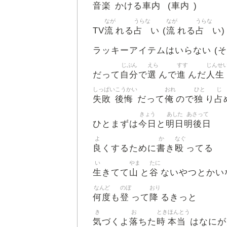
音楽
車内
車内
かける
(
)
なが
うらな
なが
うらな
流
占
流
占
TV
れる
い (
れる
い)
ラッキーアイテムはいらない (
じぶん
えら
すす
じんせ
自分
選
進
人生
だって
で
んで
んだ
しっぱい
こうかい
おれ
ひと
じ
失敗
後悔
俺
独
占
だって
ので
り
きょう
あした
あさって
今日
明日
明後日
ひとまずは
と
よ
か
なぐ
良
書
殴
くするために
き
ってる
い
やま
たに
生
山
谷
きてて
と
ないやつとかい
なんど
のぼ
おり
何度
登
降
も
って
るきっと
き
お
とき
ほんとう
気
落
時
本当
づくよ
ちた
はなにが