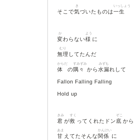
き
いっしょう
気
一生
そこで
づいたものは
か
よう
変
様
わらない
に
むり
無理
してたんだ
からだ
すみずみ
みずも
体
隅々
水漏
の
から
れして
Fallon Falling Falling
Hold up
きみ
すく
ぞこ
君
救
底
が
ってくれたドン
から
あま
かんけい
甘
関係
えてたそんな
に