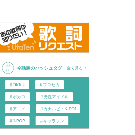
 Remix (feat. T-Pablow,
STUTS & 松たか子 with 3exes -
STUTS & 
Yamamoto, NENE, BIM,
Presence V feat. T-Pablow
Presence R
ESINO) - STUTS ＆松た
(Official Audio)
Daichi Ya
3exes 😸🎶
KID FRES
今話題のハッシュタグ
全て見る
TikTok
プロセカ
ボカロ
男性アイドル
アニメ
カナルビ・K-POP和訳
J-POP
キャラソン
あんスタ
歌い手