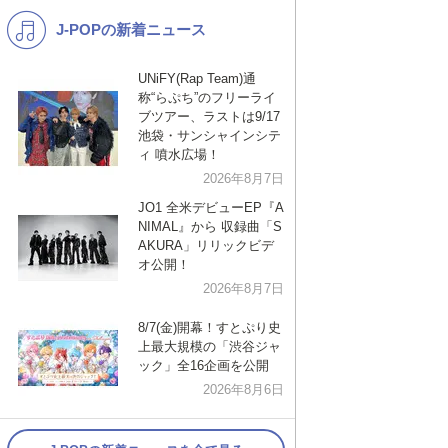
J-POPの新着ニュース
K-POP
演歌・歌謡
バンド
洋楽
UNiFY(Rap Team)通
称“らぷち”のフリーライ
VTuber
ディズニー
ブツアー、ラストは9/17
池袋・サンシャインシテ
ィ 噴水広場！
2026年8月7日
JO1 全米デビューEP『A
NIMAL』から 収録曲「S
AKURA」リリックビデ
オ公開！
2026年8月7日
8/7(金)開幕！すとぷり史
上最大規模の「渋谷ジャ
ック」全16企画を公開
2026年8月6日