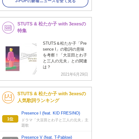
J-POPの新着ニュースを全て見る
STUTS & 松たか子 with 3exesの
特集
STUTS＆松たか子「Pre
sence I」の歌詞の意味
を考察！「大豆田とわ子
と三人の元夫」との関連
は？
2021年6月29日
STUTS & 松たか子 with 3exesの
人気歌詞ランキング
Presence I (feat. KID FRESINO)
1位
ドラマ「大豆田とわ子と三人の元夫」主
題歌
Presence V (feat. T-Pablow)