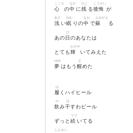
こころ
なか
のこ
こうかい
心
中
残
後悔
の
に
る
が
あさ
ねむ
なか
よみがえ
浅
眠
中
蘇
い
りの
で
る
ひ
日
あの
のあなたは
かがや
輝
とても
いてみえた
ゆめ
さ
夢
醒
はもう
めた
は
履
くハイヒール
の
ほ
飲
干
み
すわビール
つづ
続
ずっと
いてる
じんせい