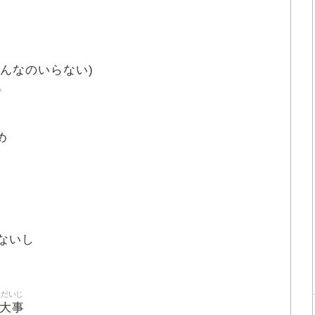
そんなのいらない)
い
め
ないし
だいじ
大事