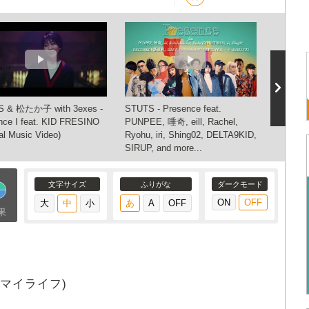
S & 松たか子 with 3exes -
STUTS - Presence feat.
Presence
nce I feat. KID FRESINO
PUNPEE, 唾奇, eill, Rachel,
Daichi 
ial Music Video)
Ryohu, iri, Shing02, DELTA9KID,
KID FR
SIRUP, and more...
か子with 
文字サイズ
ふりがな
ダークモード
果
マイライフ)