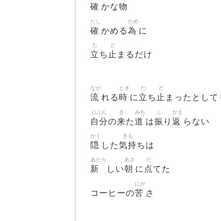
確
物
かな
たし
ため
確
為
かめる
に
た
ど
立
止
ち
まるだけ
なが
とき
た
ど
流
時
立
止
れる
に
ち
まったとして
じぶん
き
みち
ふ
かえ
自分
来
道
振
返
の
た
は
り
らない
かく
きも
隠
気持
した
ちは
あたら
あさ
た
新
朝
点
しい
に
てた
にが
苦
コーヒーの
さ