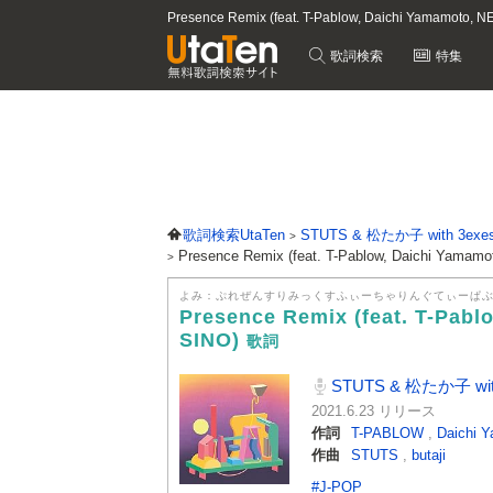
Presence Remix (feat. T-Pablow, Daichi Yamamo
歌詞検索
特集
歌詞検索UtaTen
STUTS & 松たか子 with 3exe
Presence Remix (feat. T-Pablow, Daichi Yam
よみ：ぷれぜんすりみっくすふぃーちゃりんぐてぃーぱ
Presence Remix (feat. T-Pab
SINO)
歌詞
STUTS & 松たか子 wit
2021.6.23 リリース
作詞
T-PABLOW
,
Daichi 
作曲
STUTS
,
butaji
#J-POP