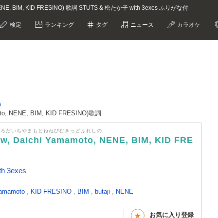
to, NENE, BIM, KID FRESINO) 歌詞 STUTS & 松たか子 with 3exes ふりがな付
検定
ランキング
タグ
ニュース
カラオケ
s
amoto, NENE, BIM, KID FRESINO)歌詞
ぶろだいちやまもとねねびむきっどふれしの
low, Daichi Yamamoto, NENE, BIM, KID FRE
h 3exes
Yamamoto
,
KID FRESINO
,
BIM
,
butaji
,
NENE
お気に入り登録
★