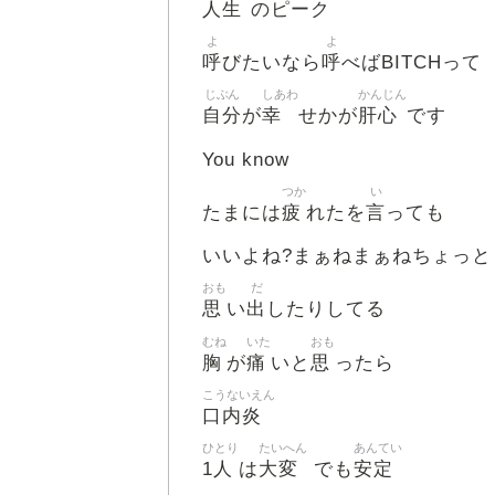
人生
のピーク
よ
よ
呼
呼
びたいなら
べばBITCHって
じぶん
しあわ
かんじん
自分
幸
肝心
が
せかが
です
You know
つか
い
疲
言
たまには
れたを
っても
いいよね?まぁねまぁねちょっと
おも
だ
思
出
い
したりしてる
むね
いた
おも
胸
痛
思
が
いと
ったら
こうないえん
口内炎
ひとり
たいへん
あんてい
1人
大変
安定
は
でも