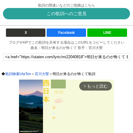
歌詞の間違いなどのご指摘はこちら
この歌詞へのご意見
X
Facebook
LINE
ブログやHPでこの歌詞を共有する場合はこのURLをコピーしてください
曲名：明日が来るのが怖くて 歌手：宮川大聖
歌詞検索UtaTen
宮川大聖
明日が来るのが怖くて歌詞
もっと読む
arrow_forward_ios