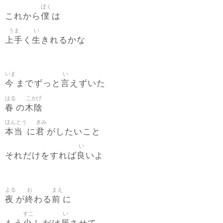
ぼく
僕
これから
は
うま
い
上手
生
く
きれるかな
いま
い
今
言
までずっと
えずいた
はる
こかげ
春
木陰
の
ほんとう
きみ
本当
君
に
がしたいこと
い
良
それだけをすれば
いよ
よる
お
まえ
夜
終
前
が
わる
に
すこ
い