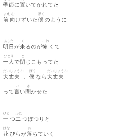
季節
置
に
いてかれてた
まえ
む
ぼく
前
向
僕
けずいた
のように
あした
く
こわ
明日
来
怖
が
るのが
くて
ひとり
と
一人
閉
で
じこもってた
だいじょうぶ
ぼく
だいじょうぶ
大丈夫
僕
大丈夫
、
なら
い
き
言
聞
って
い
かせた
ひと
ふた
一
二
つ
つぽつりと
はな
お
花
落
びらが
ちていく