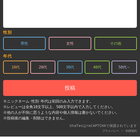
性別
男性
女性
その他
年代
10代
20代
30代
40代
50代～
投稿
※ニックネーム･性別･年代は初回のみ入力できます。
※レビューは全角10文字以上、500文字以内で入力してください。
※他の人が不快に思うような内容や個人情報は書かないでください。
※投稿後の編集・削除はできません。
UtaTenはreCAPTCHAで保護されています
-
プライバシー
利用契約