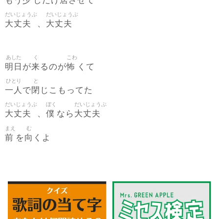
少
居
もう
しだけ
させて
だいじょうぶ
だいじょうぶ
大丈夫
大丈夫
、
あした
く
こわ
明日
来
怖
が
るのが
くて
ひとり
と
一人
閉
で
じこもってた
だいじょうぶ
ぼく
だいじょうぶ
大丈夫
僕
大丈夫
、
なら
まえ
む
前
向
を
くよ