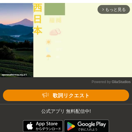
もっと見る
arrow_forward_ios
Mute
Powered by 
GliaStudios
Mute
歌詞リクエスト
公式アプリ 無料配信中!