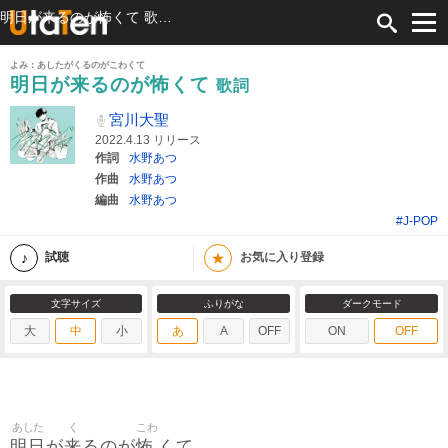
明日が来るのが怖くて 歌詞 宮川大聖 ふりがな付
よみ：あしたがくるのがこわくて
明日が来るのが怖くて
歌詞
宮川大聖
2022.4.13 リリース
作詞
水野あつ
作曲
水野あつ
編曲
水野あつ
#J-POP
★
試聴
お気に入り登録
文字サイズ
ふりがな
ダークモード
大
中
小
あ
A
OFF
ON
OFF
あした
く
こわ
明日
来
怖
が
るのが
くて