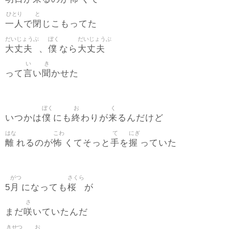
ひとり
と
一人
閉
で
じこもってた
だいじょうぶ
ぼく
だいじょうぶ
大丈夫
僕
大丈夫
、
なら
い
き
言
聞
って
い
かせた
ぼく
お
く
僕
終
来
いつかは
にも
わりが
るんだけど
はな
こわ
て
にぎ
離
怖
手
握
れるのが
くてそっと
を
っていた
がつ
さくら
月
桜
5
になっても
が
さ
咲
まだ
いていたんだ
きせつ
お