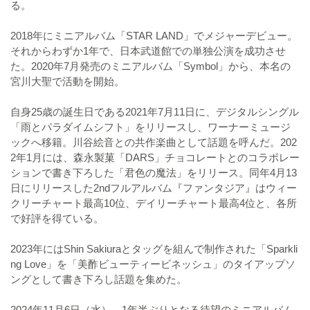
る。
2018年にミニアルバム「STAR LAND」でメジャーデビュー。
それからわずか1年で、日本武道館での単独公演を成功させ
た。2020年7月発売のミニアルバム「Symbol」から、本名の
宮川大聖で活動を開始。
自身25歳の誕生日である2021年7月11日に、デジタルシングル
「雨とパラダイムシフト」をリリースし、ワーナーミュージ
ックへ移籍。川谷絵音との共作楽曲として話題を呼んだ。202
2年1月には、森永製菓「DARS」チョコレートとのコラボレー
ションで書き下ろした「君色の魔法」をリリース。同年4月13
日にリリースした2ndフルアルバム『ファンタジア』はウィー
クリーチャート最高10位、デイリーチャート最高4位と、各所
で好評を得ている。
2023年にはShin Sakiuraとタッグを組んで制作された「Sparkli
ng Love」を「美酢ビューティービネッシュ」のタイアップソ
ングとして書き下ろし話題を集めた。
2024年11月6日（水）、1年半ぶりとなる待望のミニアルバム