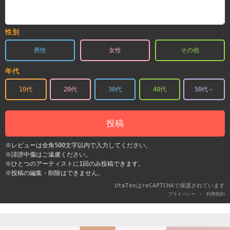
性別
男性
女性
その他
年代
10代
20代
30代
40代
50代～
投稿
※レビューは全角500文字以内で入力してください。
※誹謗中傷はご遠慮ください。
※ひとつのアーティストに1回のみ投稿できます。
※投稿の編集・削除はできません。
UtaTenはreCAPTCHAで保護されています
-
プライバシー
利用契約