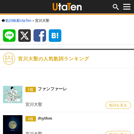
歌詞検索UtaTen
宮川大聖
LINE
X
Facebook
は
て
な
ブ
ッ
ク
マ
ー
ク
宮川大聖の人気歌詞ランキング
ファンファーレ
1位
宮川大聖
歌詞を見る
rhythm
2位
宮川大聖