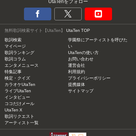
UtaTenをフォロー
無料歌詞検索サイト【UtaTen】
UtaTen TOP
歌詞検索
学園祭にアーティストを呼びた
マイページ
い
歌詞ランキング
UtaTenの使い方
歌詞コラム
お問い合わせ
エンタメニュース
運営会社
特集記事
利用規約
検定・クイズ
プライバシーポリシー
カラオケUtaTen
提携媒体
ライブUtaTen
サイトマップ
インタビュー
ココだけメール
UtaTen X
歌詞リクエスト
アーティスト一覧