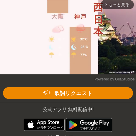
もっと見る
arrow_forward_ios
Powered by 
GliaStudios
Mute
歌詞リクエスト
公式アプリ 無料配信中!