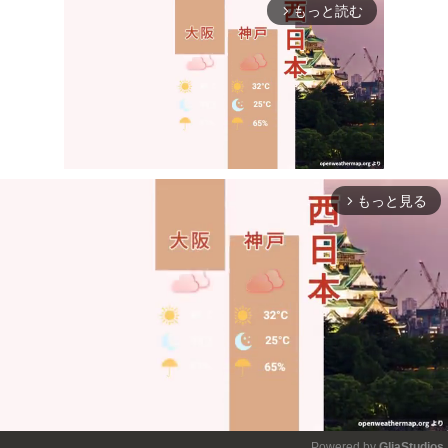
もっと読む
arrow_forward_ios
もっと見る
arrow_forward_ios
Mute
Powered by 
GliaStudios