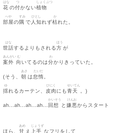
はな
つ
しょくぶつ
花
付
植物
の
かない
へや
すみ
ひとし
か
部屋
隅
人知
枯
の
で
れず
れた。
はな
ほう
世話
方
するよりもされる
が
あんがい
む
わ
案外
向
分
いてるのは
かりきっていた。
あさ
たいだ
朝
怠惰
(そう、
は
。
ゆ
ひにく
せいてん
揺
皮肉
青天
れるカーテン、
にも
。)
かいそう
けんお
回想
嫌悪
ah...ah...ah...ah...
と
からスタート
あめ
じょうず
甘
上手
ほら、
え
なフリをして