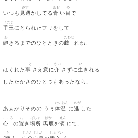
みす
あお
め
見透
青
目
いつも
かしてる
い
で
てだま
手玉
にとられたフリをして
あ
たわむ
飽
戯
きるまでのひとときの
れね。
こと
い
かい
い
事
意
介
生
はぐれた
さえ
に
さずに
きれる
したたかさのひとつもあったなら。
たいおん
のが
体温
逃
あぁかりそめの うぅ
に
した
こころ
お
ばしょ
ばか
えん
心
置
場所
馬鹿
演
の
き
を
じて。
と
じぶん
じしん
しょざい