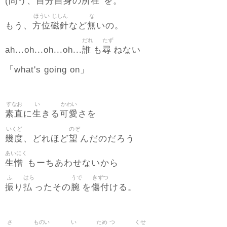
問
自分
自身
所在
(
う、
の
を。
ほうい
じしん
な
方位
磁針
無
もう、
など
いの。
だれ
たず
誰
尋
ah...oh...oh...oh...
も
ねない
「what's going on」
すなお
い
かわい
素直
生
可愛
に
きる
さを
いくど
のぞ
幾度
望
、どれほど
んだのだろう
あいにく
生憎
もーちあわせないから
ふ
はら
うで
きずつ
振
払
腕
傷付
り
ったその
を
ける。
さ
ものい
い
ため
つ
くせ