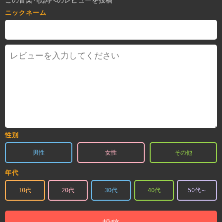
ニックネーム
性別
男性
女性
その他
年代
10代
20代
30代
40代
50代～