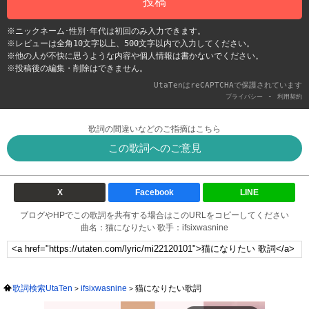
投稿
※ニックネーム･性別･年代は初回のみ入力できます。
※レビューは全角10文字以上、500文字以内で入力してください。
※他の人が不快に思うような内容や個人情報は書かないでください。
※投稿後の編集・削除はできません。
UtaTenはreCAPTCHAで保護されています
-
プライバシー
利用契約
歌詞の間違いなどのご指摘はこちら
この歌詞へのご意見
X
Facebook
LINE
ブログやHPでこの歌詞を共有する場合はこのURLをコピーしてください
曲名：猫になりたい 歌手：ifsixwasnine
歌詞検索UtaTen
ifsixwasnine
猫になりたい歌詞