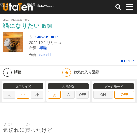
猫になりたい 歌詞 ifsixwasnine ふりがな付
よみ：ねこになりたい
猫になりたい
歌詞
ifsixwasnine
2022.12.1 リリース
作詞
手鞠
作曲
satoshi
#J-POP
★
試聴
お気に入り登録
文字サイズ
ふりがな
ダークモード
大
中
小
あ
A
OFF
ON
OFF
きまぐ
か
気紛
買
れに
ったけど