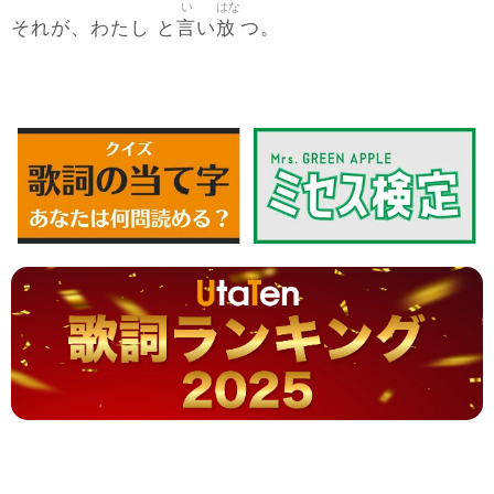
い
はな
言
放
それが、わたし と
い
つ。