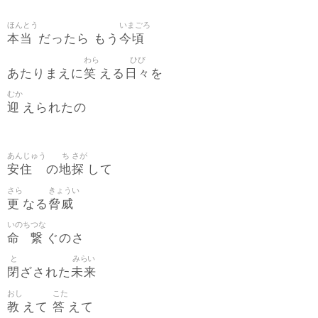
ほんとう
いまごろ
本当
今頃
だったら もう
わら
ひび
笑
日々
あたりまえに
える
を
むか
迎
えられたの
あんじゅう
ち
さが
安住
地
探
の
して
さら
きょうい
更
脅威
なる
いのち
つな
命
繋
ぐのさ
と
みらい
閉
未来
ざされた
おし
こた
教
答
えて
えて