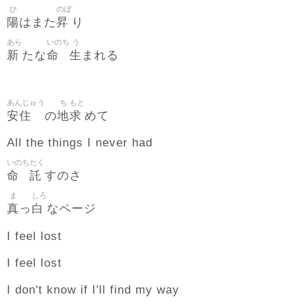
ひ
のぼ
陽
昇
はまた
り
あら
いのち
う
新
命
生
たな
まれる
あんじゅう
ち
もと
安住
地
求
の
めて
All the things I never had
いのち
たく
命
託
すのさ
ま
しろ
真
白
っ
なページ
I feel lost
I feel lost
I don't know if I'll find my way