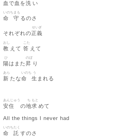
血
血
洗
で
を
い
いのち
まも
命
守
るのさ
せいぎ
正義
それぞれの
おし
こた
教
答
えて
えて
ひ
のぼ
陽
昇
はまた
り
あら
いのち
う
新
命
生
たな
まれる
あんじゅう
ち
もと
安住
地
求
の
めて
All the things I never had
いのち
たく
命
託
すのさ