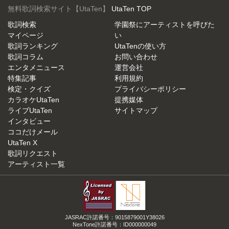
無料歌詞検索サイト【UtaTen】
UtaTen TOP
歌詞検索
学園祭にアーティストを呼びた
マイページ
い
歌詞ランキング
UtaTenの使い方
歌詞コラム
お問い合わせ
エンタメニュース
運営会社
特集記事
利用規約
検定・クイズ
プライバシーポリシー
カラオケUtaTen
提携媒体
ライブUtaTen
サイトマップ
インタビュー
ココだけメール
UtaTen X
歌詞リクエスト
アーティスト一覧
JASRAC許諾番号：9015879001Y38026
NexTone許諾番号：ID000000049