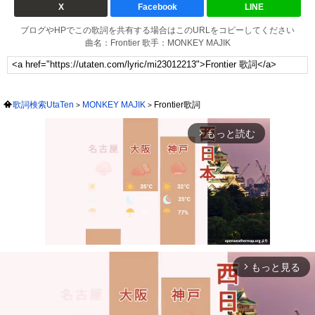
X
Facebook
LINE
ブログやHPでこの歌詞を共有する場合はこのURLをコピーしてください
曲名：Frontier 歌手：MONKEY MAJIK
歌詞検索UtaTen
MONKEY MAJIK
Frontier歌詞
もっと読む
arrow_forward_ios
もっと見る
arrow_forward_ios
Mute