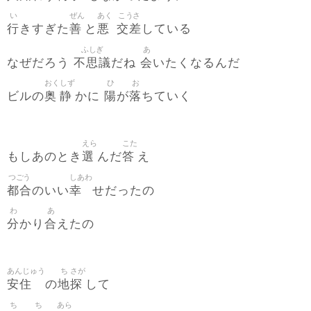
い
ぜん
あく
こうさ
行
善
悪
交差
きすぎた
と
している
ふしぎ
あ
不思議
会
なぜだろう
だね
いたくなるんだ
おく
しず
ひ
お
奥
静
陽
落
ビルの
かに
が
ちていく
えら
こた
選
答
もしあのとき
んだ
え
つごう
しあわ
都合
幸
のいい
せだったの
わ
あ
分
合
かり
えたの
あんじゅう
ち
さが
安住
地
探
の
して
ち
ち
あら