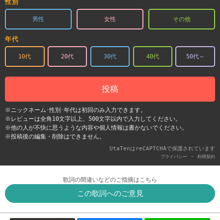
性別
男性
女性
その他
年代
10代
20代
30代
40代
50代～
投稿
※ニックネーム･性別･年代は初回のみ入力できます。
※レビューは全角10文字以上、500文字以内で入力してください。
※他の人が不快に思うような内容や個人情報は書かないでください。
※投稿後の編集・削除はできません。
UtaTenはreCAPTCHAで保護されています
-
プライバシー
利用契約
歌詞の間違いなどのご指摘はこちら
この歌詞へのご意見