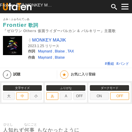
Frontier 歌詞 MONKEY MAJIK 「ゼロワン Others 仮面ライダーバルカン & バルキリー」主題歌 ふりがな付
よみ：ふぉろんてぃあ
Frontier
歌詞
「ゼロワン Others 仮面ライダーバルカン & バルキリー」主題歌
MONKEY MAJIK
2023.1.25 リリース
作詞
Maynard
,
Blaise
,
TAX
作曲
Maynard
,
Blaise
#番組
#バンド
★
試聴
お気に入り登録
文字サイズ
ふりがな
ダークモード
大
中
小
あ
A
OFF
ON
OFF
ひとし
なにごと
人知
何事
れず
もなかったように