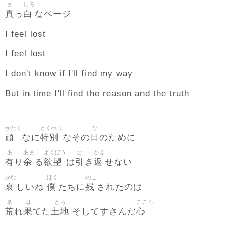
ま
しろ
真
白
っ
なページ
I feel lost
I feel lost
I don't know if I'll find my way
But in time I'll find the reason and the truth
かたく
とくべつ
ひ
頑
特別
日
なに
なその
のために
あ
あま
よくぼう
ひ
かえ
有
余
欲望
引
返
り
る
は
き
せない
かな
ぼく
のこ
哀
僕
残
しいね
たちに
されたのは
あ
は
とち
こころ
荒
果
土地
心
れ
てた
そしてすさんだ