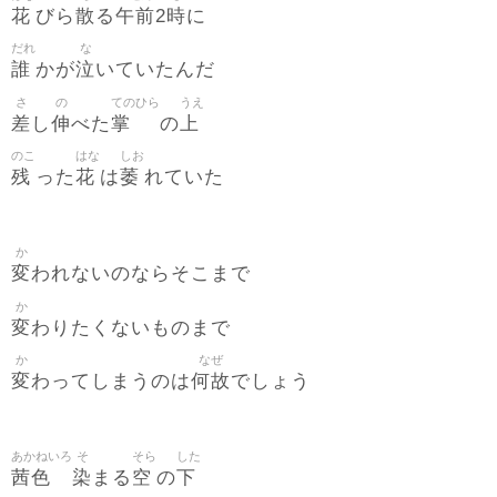
花
散
午前
時
びら
る
2
に
だれ
な
誰
泣
かが
いていたんだ
さ
の
てのひら
うえ
差
伸
掌
上
し
べた
の
のこ
はな
しお
残
花
萎
った
は
れていた
か
変
われないのならそこまで
か
変
わりたくないものまで
か
なぜ
変
何故
わってしまうのは
でしょう
あかねいろ
そ
そら
した
茜色
染
空
下
まる
の