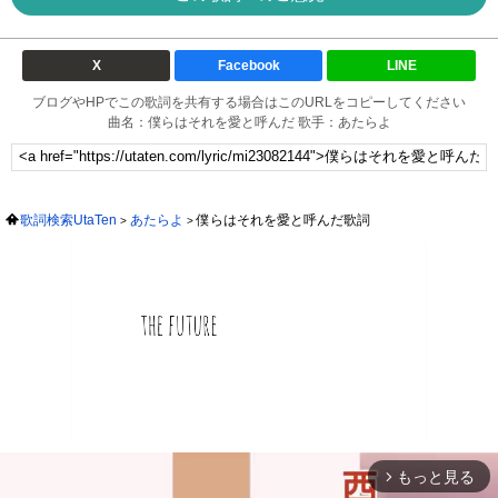
X
Facebook
LINE
ブログやHPでこの歌詞を共有する場合はこのURLをコピーしてください
曲名：僕らはそれを愛と呼んだ 歌手：あたらよ
歌詞検索UtaTen
あたらよ
僕らはそれを愛と呼んだ歌詞
もっと見る
arrow_forward_ios