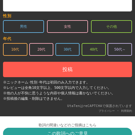
性別
男性
女性
その他
年代
10代
20代
30代
40代
50代～
投稿
※ニックネーム･性別･年代は初回のみ入力できます。
※レビューは全角10文字以上、500文字以内で入力してください。
※他の人が不快に思うような内容や個人情報は書かないでください。
※投稿後の編集・削除はできません。
UtaTenはreCAPTCHAで保護されています
-
プライバシー
利用契約
歌詞の間違いなどのご指摘はこちら
この歌詞へのご意見