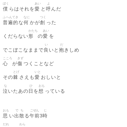
ぼく
あい
よ
僕
愛
呼
らはそれを
と
んだ
ふへんてき
なに
つく
普遍的
何
創
な
かが
った
かたち
あい
形
愛
くだらない
の
を
い
だ
良
抱
でこぼこなままで
いと
きしめ
こころ
きず
心
傷
が
つくことなど
とげ
いと
棘
愛
その
さえも
おしいと
な
ひ
おも
泣
日
想
いたあの
を
っている
おも
で
ち
ごぜん
じ
思
出
散
午前
時
い
る
3
だれ
わら