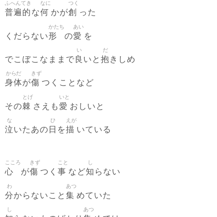
ふへんてき
なに
つく
普遍的
何
創
な
かが
った
かたち
あい
形
愛
くだらない
の
を
い
だ
良
抱
でこぼこなままで
いと
きしめ
からだ
きず
身体
傷
が
つくことなど
とげ
いと
棘
愛
その
さえも
おしいと
な
ひ
えが
泣
日
描
いたあの
を
いている
こころ
きず
こと
し
心
傷
事
知
が
つく
など
らない
わ
あつ
分
集
からないこと
めていた
し
あつ