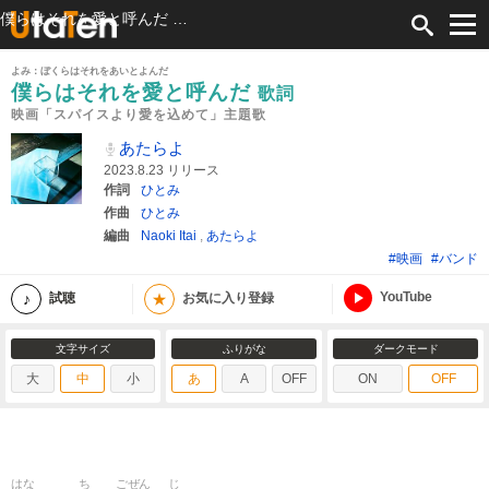
僕らはそれを愛と呼んだ 歌詞 あたらよ 映画「スパイスより愛を込めて」主題歌 ふりがな付
よみ：ぼくらはそれをあいとよんだ
僕らはそれを愛と呼んだ
歌詞
映画「スパイスより愛を込めて」主題歌
あたらよ
2023.8.23 リリース
作詞
ひとみ
作曲
ひとみ
編曲
Naoki Itai
,
あたらよ
#映画
#バンド
YouTube
★
試聴
お気に入り登録
文字サイズ
ふりがな
ダークモード
大
中
小
あ
A
OFF
ON
OFF
はな
ち
ごぜん
じ