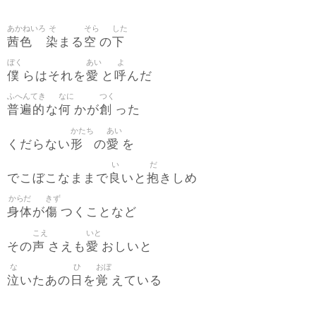
あかねいろ
そ
そら
した
茜色
染
空
下
まる
の
ぼく
あい
よ
僕
愛
呼
らはそれを
と
んだ
ふへんてき
なに
つく
普遍的
何
創
な
かが
った
かたち
あい
形
愛
くだらない
の
を
い
だ
良
抱
でこぼこなままで
いと
きしめ
からだ
きず
身体
傷
が
つくことなど
こえ
いと
声
愛
その
さえも
おしいと
な
ひ
おぼ
泣
日
覚
いたあの
を
えている