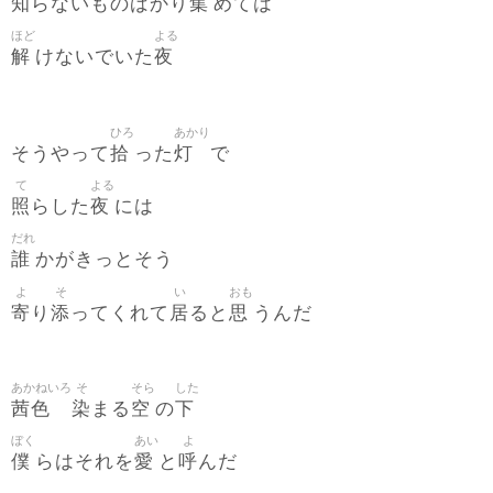
知
集
らないものばかり
めては
ほど
よる
解
夜
けないでいた
ひろ
あかり
拾
灯
そうやって
った
で
て
よる
照
夜
らした
には
だれ
誰
かがきっとそう
よ
そ
い
おも
寄
添
居
思
り
ってくれて
ると
うんだ
あかねいろ
そ
そら
した
茜色
染
空
下
まる
の
ぼく
あい
よ
僕
愛
呼
らはそれを
と
んだ