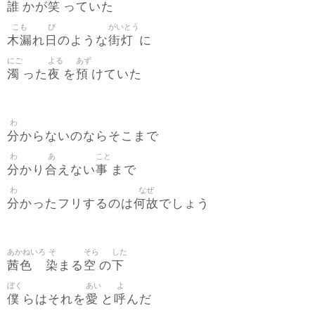
誰
笑
かが
っていた
こも
び
がいとう
木漏
日
街灯
れ
のような
に
にご
よる
あず
濁
夜
預
った
を
けていた
わ
分
からないのならそこまで
わ
あ
こと
分
合
事
かり
えない
まで
わ
なぜ
分
何故
かったフリするのは
でしょう
あかねいろ
そ
そら
した
茜色
染
空
下
まる
の
ぼく
あい
よ
僕
愛
呼
らはそれを
と
んだ