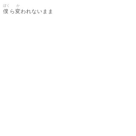
ぼく
か
僕
変
ら
われないまま