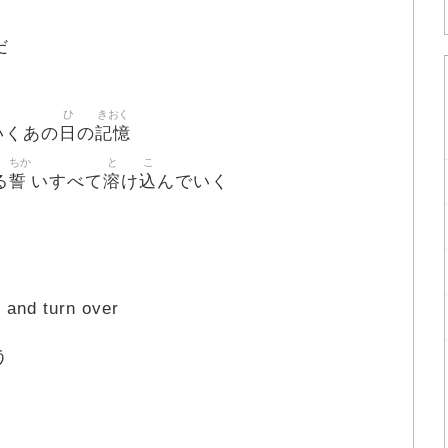
だ
ひ
きおく
日
記憶
いくあの
の
ちか
と
こ
誓
溶
込
る
いすべて
け
んでいく
 and turn over
う