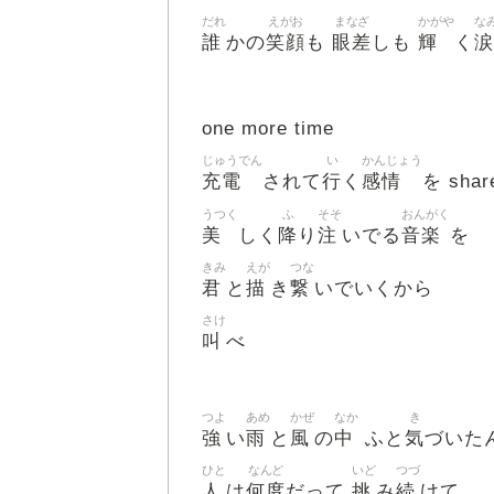
だれ
えがお
まなざ
かがや
な
誰
笑顔
眼差
輝
涙
かの
も
しも
く
one more time
じゅうでん
い
かんじょう
充電
行
感情
されて
く
を share
うつく
ふ
そそ
おんがく
美
降
注
音楽
しく
り
いでる
を
きみ
えが
つな
君
描
繋
と
き
いでいくから
さけ
叫
べ
つよ
あめ
かぜ
なか
き
強
雨
風
中
気
い
と
の
ふと
づいた
ひと
なんど
いど
つづ
人
何度
挑
続
は
だって
み
けて