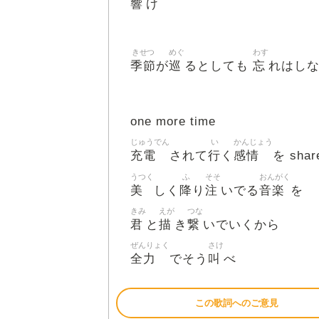
響
け
きせつ
めぐ
わす
季節
巡
忘
が
るとしても
れはし
one more time
じゅうでん
い
かんじょう
充電
行
感情
されて
く
を share
うつく
ふ
そそ
おんがく
美
降
注
音楽
しく
り
いでる
を
きみ
えが
つな
君
描
繋
と
き
いでいくから
ぜんりょく
さけ
全力
叫
でそう
べ
この歌詞へのご意見