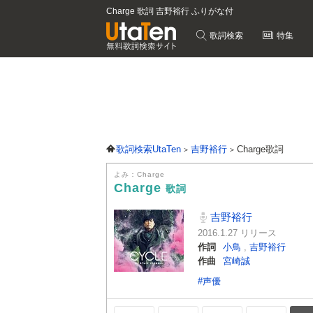
Charge 歌詞 吉野裕行 ふりがな付
歌詞検索
特集
歌詞検索UtaTen
吉野裕行
Charge歌詞
よみ：Charge
Charge
歌詞
吉野裕行
2016.1.27 リリース
作詞
小鳥
,
吉野裕行
作曲
宮崎誠
#声優