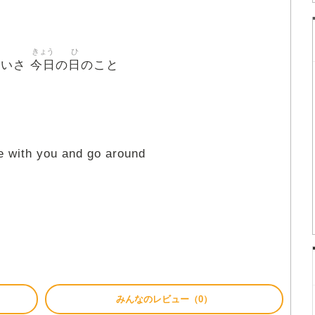
きょう
ひ
今日
日
ないさ
の
のこと
 with you and go around
みんなのレビュー（0）