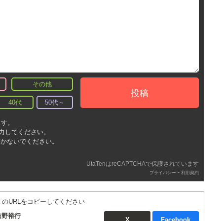
その他
投稿
40代
50代～
ます。
入力してください。
書かないでください。
UtaTenはreCAPTCHAで保護されています
-
プライバシー
利用契約
このURLをコピーしてください
：吉野裕行
X
Facebook