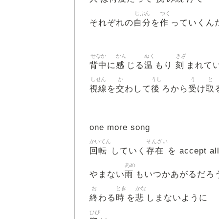
じぶん
つく
自分
作
それぞれの
を
っていくん
せなか
かん
ぬく
きざ
背中
感
温
刻
に
じる
もり
まれて
しせん
か
うし
う
と
視線
交
後
受
取
を
わして
ろから
け
one more song
かいてん
そんざい
回転
存在
していく
を accept all
あめ
雨
やまない
もいつかあがるだろ
お
とき
かな
終
時
悲
わる
を
しまないように
ひび