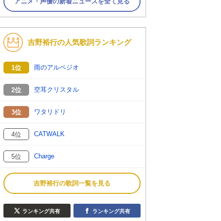
アニメ・声優の新着ニュースを全て見る
吉野裕行の人気歌詞ランキング
雨のアルペジオ
1位
空耳クリスタル
2位
ワタリドリ
3位
CATWALK
4位
Charge
5位
吉野裕行の歌詞一覧を見る
ランキング共有
ランキング共有