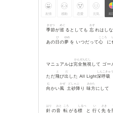
結
友情
感動
恋愛
元気
きせつ
めぐ
わす
季節
巡
忘
が
るとしても
れはし
ひ
ゆめ
こころ
日
夢
心
あの
の
を いつだって
に
かんぜんむし
完全無視
マニュアルは
して ゴー
と
だ
しんこきゅ
飛
出
深呼吸
ただ
び
した All Light
む
かぜ
どしゃぶ
みかた
向
風
土砂降
味方
かい
り
にして
はり
おと
ころ
しるべ
い
さき
針
音
転
標
行
先
の
がる
と
く
を