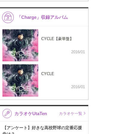
「Charge」収録アルバム
CYCLE【豪華盤】
2016/01
CYCLE
2016/01
カラオケUtaTen
カラオケ一覧
【アンケート】好きな高校野球の定番応援
曲は？