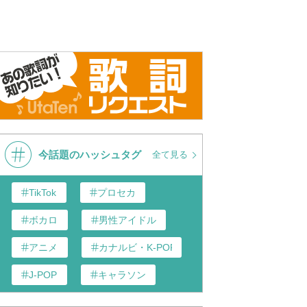
今話題のハッシュタグ
全て見る
TikTok
プロセカ
ボカロ
男性アイドル
アニメ
カナルビ・K-POP和訳
J-POP
キャラソン
あんスタ
歌い手