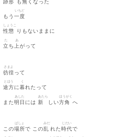
跡形
無
も
くなった
いちど
一度
もう
しょうこ
性懲
りもないままに
た
あ
立
上
ち
がって
さまよ
彷徨
って
とほう
く
途方
暮
に
れたって
あした
あたら
ほうがく
明日
新
方角
また
には
しい
へ
ばしょ
みだ
じだい
場所
乱
時代
この
で この
れた
で