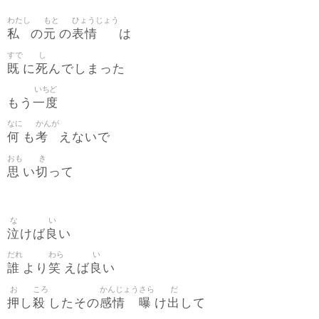
わたし
もと
ひょうじょう
私
元
表情
の
の
は
すで
し
既
死
に
んでしまった
いちど
一度
もう
なに
かんが
何
考
も
えないで
おも
き
思
切
い
って
な
い
泣
良
けば
い
だれ
わら
い
誰
笑
良
より
えば
い
お
ころ
かんじょう
さら
だ
押
殺
感情
曝
出
し
したその
け
して