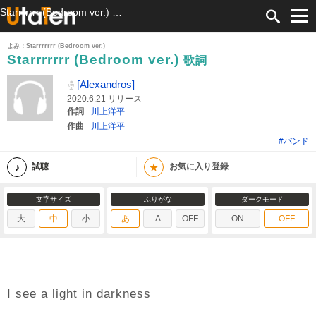
Starrrrrrr (Bedroom ver.) 歌詞 [Alexandros] ふりがな付
よみ：Starrrrrrr (Bedroom ver.)
Starrrrrrr (Bedroom ver.)
歌詞
[Alexandros]
2020.6.21 リリース
作詞
川上洋平
作曲
川上洋平
#バンド
★
試聴
お気に入り登録
文字サイズ
ふりがな
ダークモード
大
中
小
あ
A
OFF
ON
OFF
I see a light in darkness