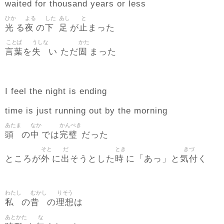
waited for thousand years or less
ひか
よる
した
あし
と
光
夜
下
足
止
る
の
が
まった
ことば
うしな
かた
言葉
失
固
を
い ただ
まった
I feel the night is ending
time is just running out by the morning
あたま
なか
かんぺき
頭
中
完璧
の
では
だった
そと
だ
とき
きづ
外
出
時
気付
ところが
に
そうとした
に「あっ」と
く
わたし
むかし
りそう
私
昔
理想
の
の
は
あとかた
な