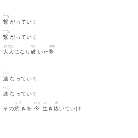
つな
繋
がっていく
つな
繋
がっていく
おとな
やぶ
ゆめ
大人
破
夢
になり
いた
つら
連
なっていく
つら
連
なっていく
つづ
いま
い
ぬ
続
今
生
抜
その
きを
き
いていけ