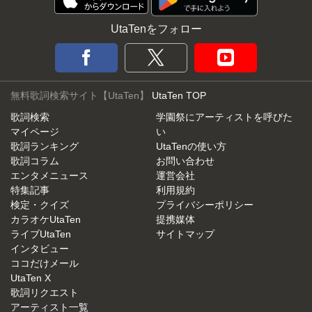
UtaTenをフォロー
無料歌詞検索サイト【UtaTen】
UtaTen TOP
歌詞検索
学園祭にアーティストを呼びた
マイページ
い
歌詞ランキング
UtaTenの使い方
歌詞コラム
お問い合わせ
エンタメニュース
運営会社
特集記事
利用規約
検定・クイズ
プライバシーポリシー
カラオケUtaTen
提携媒体
ライブUtaTen
サイトマップ
インタビュー
ココだけメール
UtaTen X
歌詞リクエスト
アーティスト一覧