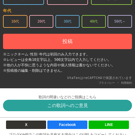
年代
10代
20代
30代
40代
50代～
投稿
※ニックネーム･性別･年代は初回のみ入力できます。
※レビューは全角10文字以上、500文字以内で入力してください。
※他の人が不快に思うような内容や個人情報は書かないでください。
※投稿後の編集・削除はできません。
UtaTenはreCAPTCHAで保護されています
-
プライバシー
利用契約
歌詞の間違いなどのご指摘はこちら
この歌詞へのご意見
X
Facebook
LINE
ブログやHPでこの歌詞を共有する場合はこのURLをコピーしてください