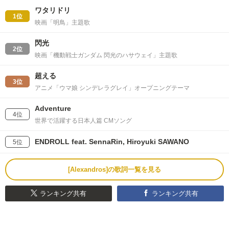
ワタリドリ
1位
映画「明鳥」主題歌
閃光
2位
映画「機動戦士ガンダム 閃光のハサウェイ」主題歌
超える
3位
アニメ「ウマ娘 シンデレラグレイ」オープニングテーマ
Adventure
4位
世界で活躍する日本人篇 CMソング
ENDROLL feat. SennaRin, Hiroyuki SAWANO
5位
[Alexandros]の歌詞一覧を見る
ランキング共有
ランキング共有