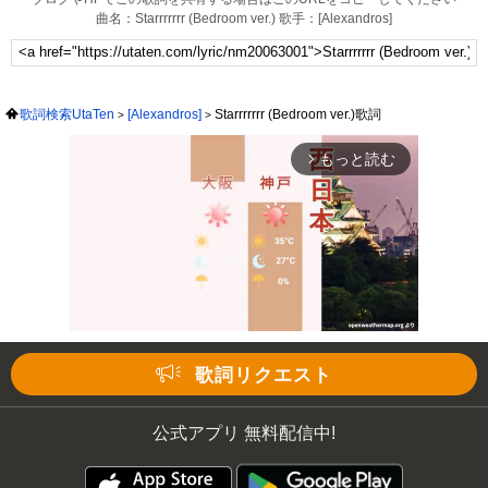
曲名：Starrrrrrr (Bedroom ver.) 歌手：[Alexandros]
歌詞検索UtaTen
[Alexandros]
Starrrrrrr (Bedroom ver.)歌詞
もっと読む
arrow_forward_ios
歌詞リクエスト
Mute
公式アプリ 無料配信中!