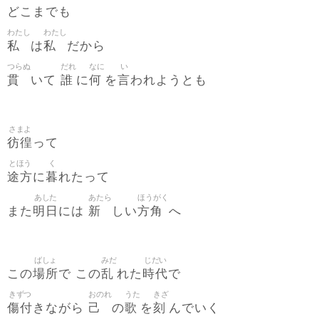
どこまでも
わたし
わたし
私
私
は
だから
つらぬ
だれ
なに
い
貫
誰
何
言
いて
に
を
われようとも
さまよ
彷徨
って
とほう
く
途方
暮
に
れたって
あした
あたら
ほうがく
明日
新
方角
また
には
しい
へ
ばしょ
みだ
じだい
場所
乱
時代
この
で この
れた
で
きずつ
おのれ
うた
きざ
傷付
己
歌
刻
きながら
の
を
んでいく