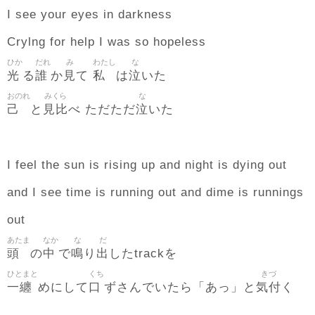
I see your eyes in darkness
Crylng for help I was so hopeless
ひか
だれ
み
わたし
な
光
誰
見
私
泣
る
か
て
は
いた
おのれ
みくら
な
己
見比
泣
と
べ ただただ
いた
I feel the sun is rising up and night is dying out
and I see time is running out and dime is runnings
out
あたま
なか
な
だ
頭
中
鳴
出
の
で
り
したtrackを
ひとまと
くち
きづ
一纏
口
気付
めにして
ずさんでいたら「あっ」と
く