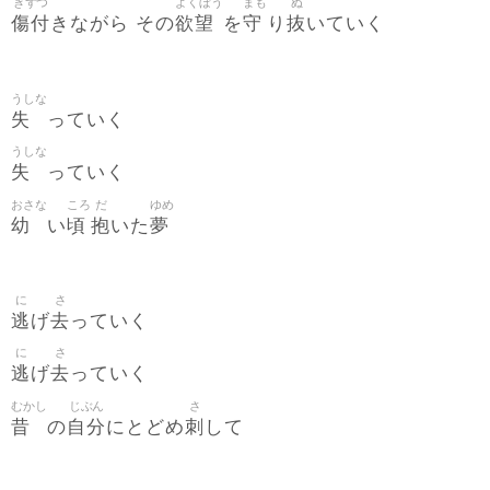
きずつ
よくぼう
まも
ぬ
傷付
欲望
守
抜
きながら その
を
り
いていく
うしな
失
っていく
うしな
失
っていく
おさな
ころ
だ
ゆめ
幼
頃
抱
夢
い
いた
に
さ
逃
去
げ
っていく
に
さ
逃
去
げ
っていく
むかし
じぶん
さ
昔
自分
刺
の
にとどめ
して