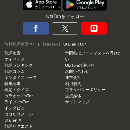
UtaTenをフォロー
無料歌詞検索サイト【UtaTen】
UtaTen TOP
歌詞検索
学園祭にアーティストを呼びた
マイページ
い
歌詞ランキング
UtaTenの使い方
歌詞コラム
お問い合わせ
エンタメニュース
運営会社
特集記事
利用規約
検定・クイズ
プライバシーポリシー
カラオケUtaTen
提携媒体
ライブUtaTen
サイトマップ
インタビュー
ココだけメール
UtaTen X
歌詞リクエスト