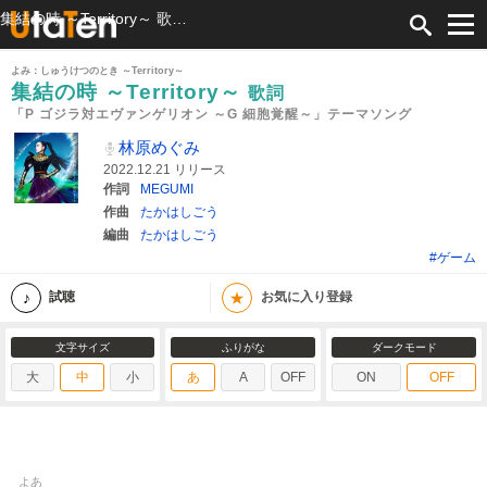
集結の時 ～Territory～ 歌詞 林原めぐみ 「P ゴジラ対エヴァンゲリオン ～G 細胞覚醒～」テーマソング ふりがな付
よみ：しゅうけつのとき ～Territory～
集結の時 ～Territory～
歌詞
「P ゴジラ対エヴァンゲリオン ～G 細胞覚醒～」テーマソング
林原めぐみ
2022.12.21 リリース
作詞
MEGUMI
作曲
たかはしごう
編曲
たかはしごう
#ゲーム
★
試聴
お気に入り登録
文字サイズ
ふりがな
ダークモード
大
中
小
あ
A
OFF
ON
OFF
よあ