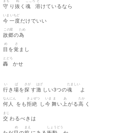
まも
ぬ
こころ
と
守
抜
魂
溶
り
く
けているなら
いま
いちど
今
一度
だけでいい
この星
ため
故郷
為
の
め
さ
目
覚
を
まし
とどろ
轟
かせ
い
ば
さが
はげ
たましい
行
場
探
激
魂
き
を
す
しい3つの
よ
なんにん
きょぜつ
いま
ま
あ
たか
何人
拒絶
今
舞
上
高
をも
し
い
がる
く
まじ
交
わるべきは
め
まえ
しょうどう
目
前
衝動