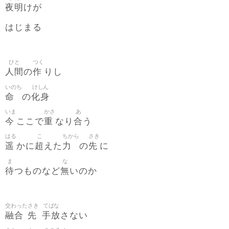
夜明
けが
はじまる
ひと
つく
人間
作
の
りし
いのち
けしん
命
化身
の
いま
かさ
あ
今
重
合
ここで
なり
う
はる
こ
ちから
さき
遥
超
力
先
かに
えた
の
に
ま
な
待
無
つものなど
いのか
交わった
さき
てばな
融合
先
手放
さない