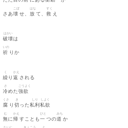
ただ
の
にある
か
こぼ
はな
すく
壊
放
救
さあ
せ、
て、
え
はかい
破壊
は
いの
祈
りか
く
かえ
繰
返
り
される
さ
ごうよく
冷
強欲
めた
くさ
き
しり
しよく
腐
切
私利
私欲
り
った
む
かえ
ひと
みち
無
帰
一
道
に
すことも
つの
か
たいじ
きょこう
と