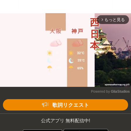
もっと見る
arrow_forward_ios
Powered by 
GliaStudios
Mute
歌詞リクエスト
公式アプリ 無料配信中!