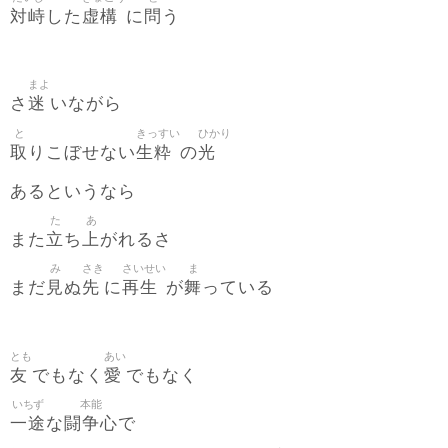
対峙
虚構
問
した
に
う
まよ
迷
さ
いながら
と
きっすい
ひかり
取
生粋
光
りこぼせない
の
あるというなら
た
あ
立
上
また
ち
がれるさ
み
さき
さいせい
ま
見
先
再生
舞
まだ
ぬ
に
が
っている
とも
あい
友
愛
でもなく
でもなく
いちず
本能
一途
闘争心
な
で