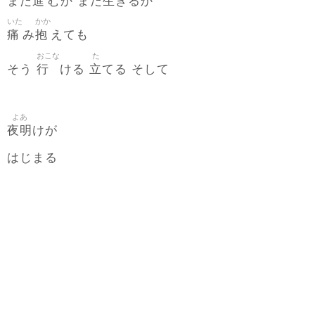
進
生
まだ
むか まだ
きるか
いた
かか
痛
抱
み
えても
おこな
た
行
立
そう
ける
てる そして
よあ
夜明
けが
はじまる