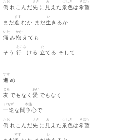
たお
さき
み
けしき
きぼう
倒
先
見
景色
希望
れこんだ
に
えた
は
すす
い
進
生
まだ
むか まだ
きるか
いた
かか
痛
抱
み
えても
おこな
た
行
立
そう
ける
てる そして
すす
進
め
とも
あい
友
愛
でもなく
でもなく
いちず
本能
一途
闘争心
な
で
たお
さき
み
けしき
きぼう
倒
先
見
景色
希望
れこんだ
に
えた
は
すす
い