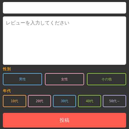
性別
男性
女性
その他
年代
10代
20代
30代
40代
50代～
投稿