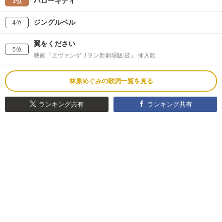
ハローキティ
3位
ジングルベル
4位
翼をください
5位
映画「ヱヴァンゲリヲン新劇場版:破」 挿入歌
林原めぐみの歌詞一覧を見る
ランキング共有
ランキング共有