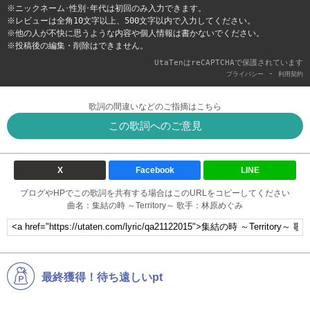
※ニックネーム･性別･年代は初回のみ入力できます。
※レビューは全角10文字以上、500文字以内で入力してください。
※他の人が不快に思うような内容や個人情報は書かないでください。
※投稿後の編集・削除はできません。
UtaTenはreCAPTCHAで保護されています
-
プライバシー
利用契約
歌詞の間違いなどのご指摘はこちら
この歌詞へのご意見
X
Facebook
LINE
ブログやHPでこの歌詞を共有する場合はこのURLをコピーしてください
曲名：集結の時 ～Territory～ 歌手：林原めぐみ
最終獲得！待ち遠しいpt