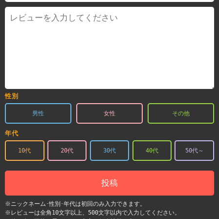
性別
男性
女性
その他
年代
10代
20代
30代
40代
50代～
投稿
※ニックネーム･性別･年代は初回のみ入力できます。
※レビューは全角10文字以上、500文字以内で入力してください。