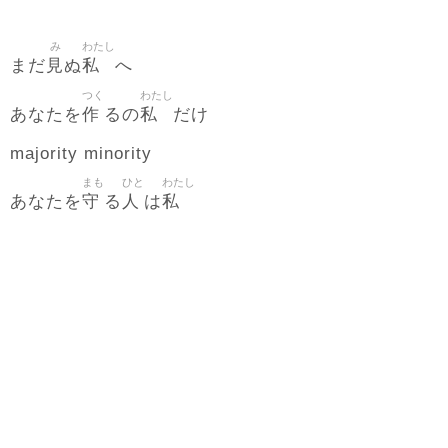
み
わたし
見
私
まだ
ぬ
へ
つく
わたし
作
私
あなたを
るの
だけ
majority minority
まも
ひと
わたし
守
人
私
あなたを
る
は