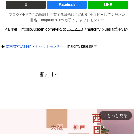
X
Facebook
LINE
ブログやHPでこの歌詞を共有する場合はこのURLをコピーしてください
曲名：majority blues 歌手：チャットモンチー
歌詞検索UtaTen
チャットモンチー
majority blues歌詞
もっと見る
arrow_forward_ios