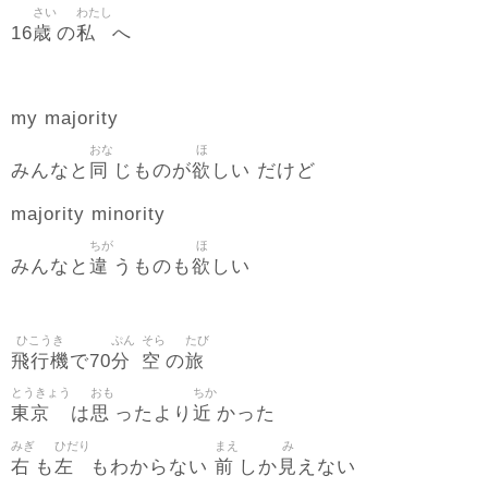
さい
わたし
歳
私
16
の
へ
my majority
おな
ほ
同
欲
みんなと
じものが
しい だけど
majority minority
ちが
ほ
違
欲
みんなと
うものも
しい
ひこうき
ぷん
そら
たび
飛行機
分
空
旅
で70
の
とうきょう
おも
ちか
東京
思
近
は
ったより
かった
みぎ
ひだり
まえ
み
右
左
前
見
も
もわからない
しか
えない