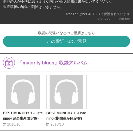
※他の人が不快に思うような内容や個人情報は書かないでください。
※投稿後の編集・削除はできません。
UtaTenはreCAPTCHAで保護されています
-
プライバシー
利用契約
歌詞の間違いなどのご指摘はこちら
この歌詞へのご意見
「majority blues」収録アルバム
BEST MONCHY 1 -Liste
BEST MONCHY 1 -Liste
ning-(完全生産限定盤)
ning-(期間生産限定盤)
2018/10
2018/10