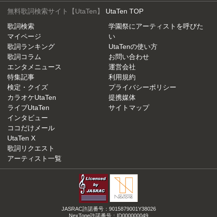
無料歌詞検索サイト【UtaTen】
UtaTen TOP
歌詞検索
学園祭にアーティストを呼びた
マイページ
い
歌詞ランキング
UtaTenの使い方
歌詞コラム
お問い合わせ
エンタメニュース
運営会社
特集記事
利用規約
検定・クイズ
プライバシーポリシー
カラオケUtaTen
提携媒体
ライブUtaTen
サイトマップ
インタビュー
ココだけメール
UtaTen X
歌詞リクエスト
アーティスト一覧
JASRAC許諾番号：9015879001Y38026
NexTone許諾番号：ID000000049