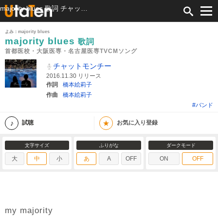
majority blues 歌詞 チャットモンチー 首都医校・大阪医専・名古屋医専TVCMソング ふりがな付
よみ：majority blues
majority blues
歌詞
首都医校・大阪医専・名古屋医専TVCMソング
チャットモンチー
2016.11.30 リリース
作詞
橋本絵莉子
作曲
橋本絵莉子
#バンド
★
試聴
お気に入り登録
文字サイズ
ふりがな
ダークモード
大
中
小
あ
A
OFF
ON
OFF
my majority