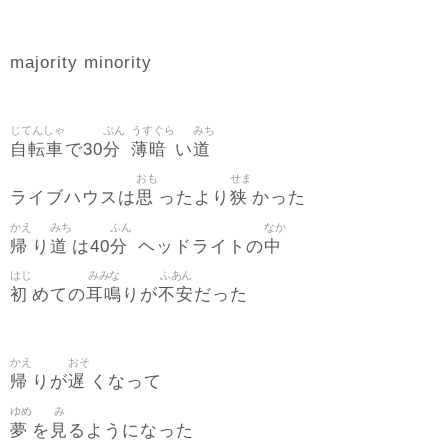
majority minority
じてんしゃ
ぷん
うすぐら
みち
自転車
分
薄暗
道
で30
い
おも
せま
思
狭
ライブハウスは
ったより
かった
かえ
みち
ふん
なか
帰
道
分
中
り
は40
ヘッドライトの
はじ
みみな
ふあん
初
耳鳴
不安
めての
りが
だった
かえ
おそ
帰
遅
りが
くなって
ゆめ
み
夢
見
を
るようになった