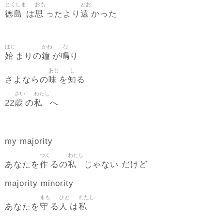
とくしま
おも
とお
徳島
思
遠
は
ったより
かった
はじ
かね
な
始
鐘
鳴
まりの
が
り
あじ
し
味
知
さよならの
を
る
さい
わたし
歳
私
22
の
へ
my majority
つく
わたし
作
私
あなたを
るの
じゃない だけど
majority minority
まも
ひと
わたし
守
人
私
あなたを
る
は