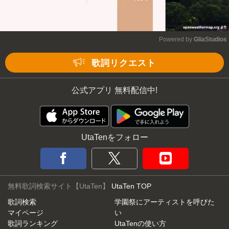
Powered by 
GliaStudios
Mute
歌詞リクエスト
公式アプリ 無料配信中!
UtaTenをフォロー
無料歌詞検索サイト【UtaTen】
UtaTen TOP
歌詞検索
学園祭にアーティストを呼びた
マイページ
い
歌詞ランキング
UtaTenの使い方