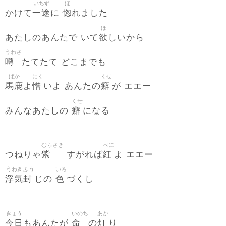
いちず
ほ
一途
惚
かけて
に
れました
ほ
欲
あたしのあんたで いて
しいから
うわさ
噂
たてたて どこまでも
ばか
にく
くせ
馬鹿
憎
癖
よ
いよ あんたの
が エエー
くせ
癖
みんなあたしの
になる
むらさき
べに
紫
紅
つねりゃ
すがれば
よ エエー
うわき
ふう
いろ
浮気
封
色
じの
づくし
きょう
いのち
あか
今日
命
灯
もあんたが
の
り