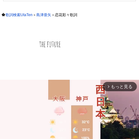
歌詞検索UtaTen
島津亜矢
恋花彩々歌詞
もっと見る
arrow_forward_ios