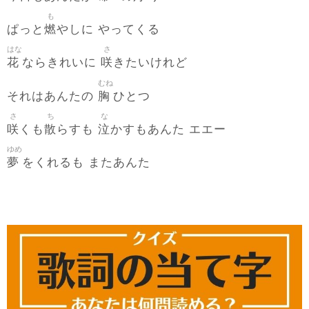
も
燃
ぱっと
やしに やってくる
はな
さ
花
咲
ならきれいに
きたいけれど
むね
胸
それはあんたの
ひとつ
さ
ち
な
咲
散
泣
くも
らすも
かすもあんた エエー
ゆめ
夢
をくれるも またあんた