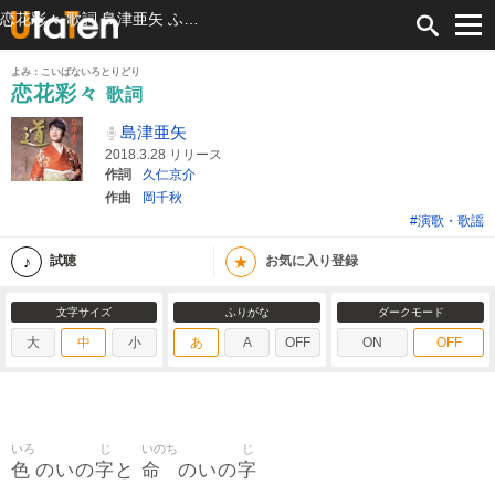
恋花彩々 歌詞 島津亜矢 ふりがな付
よみ：こいばないろとりどり
恋花彩々
歌詞
島津亜矢
2018.3.28 リリース
作詞
久仁京介
作曲
岡千秋
#演歌・歌謡
★
試聴
お気に入り登録
文字サイズ
ふりがな
ダークモード
大
中
小
あ
A
OFF
ON
OFF
いろ
じ
いのち
じ
色
字
命
字
のいの
と
のいの