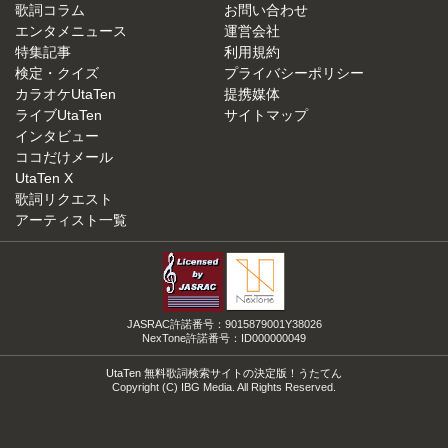
歌詞コラム
お問い合わせ
エンタメニュース
運営会社
特集記事
利用規約
検定・クイズ
プライバシーポリシー
カラオケUtaTen
提携媒体
ライブUtaTen
サイトマップ
インタビュー
ココだけメール
UtaTen X
歌詞リクエスト
アーティスト一覧
JASRAC許諾番号：9015879001Y38026
NexTone許諾番号：ID000000049
UtaTen 無料歌詞検索サイトの決定版！うたてん
Copyright (C) IBG Media. All Rights Reserved.