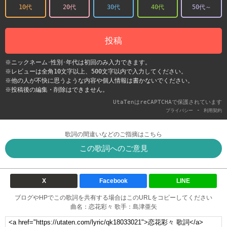
10代
20代
30代
40代
50代～
投稿
※ニックネーム･性別･年代は初回のみ入力できます。
※レビューは全角10文字以上、500文字以内で入力してください。
※他の人が不快に思うような内容や個人情報は書かないでください。
※投稿後の編集・削除はできません。
UtaTenはreCAPTCHAで保護されています
-
プライバシー
利用契約
歌詞の間違いなどのご指摘はこちら
この歌詞へのご意見
X
Facebook
LINE
ブログやHPでこの歌詞を共有する場合はこのURLをコピーしてください
曲名：恋花彩々 歌手：島津亜矢