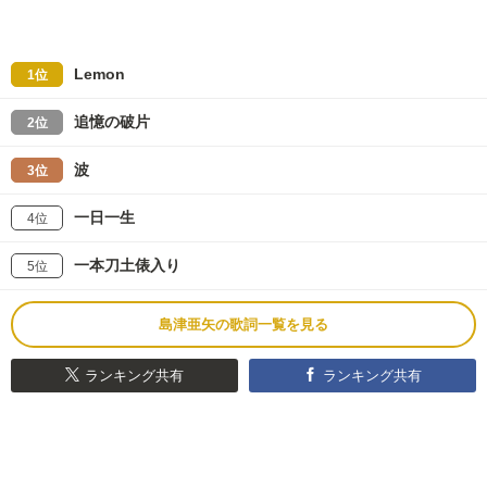
Lemon
1位
追憶の破片
2位
波
3位
一日一生
4位
一本刀土俵入り
5位
島津亜矢の歌詞一覧を見る
ランキング共有
ランキング共有