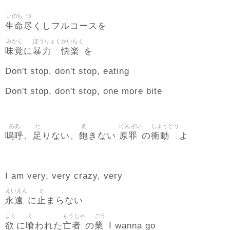
いのち
づ
生命
尽
くしフルコースを
みかく
ぼうりょく
かいらく
味覚
暴力
快楽
に
を
Don't stop, don't stop, eating
Don't stop, don't stop, one more bite
ああ
た
あ
げんざい
しょうどう
嗚呼
足
飽
原罪
衝動
、
りない、
きない
の
よ
I am very, very crazy, very
えいえん
と
永遠
止
に
まらない
よく
く
もうじゃ
ごう
欲
喰
亡者
業
に
われた
の
I wanna go