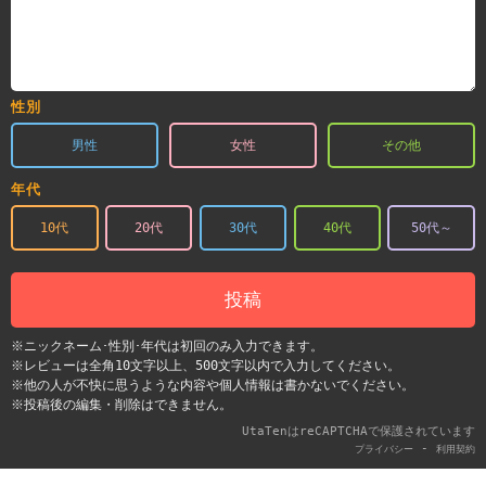
性別
男性
女性
その他
年代
10代
20代
30代
40代
50代～
投稿
※ニックネーム･性別･年代は初回のみ入力できます。
※レビューは全角10文字以上、500文字以内で入力してください。
※他の人が不快に思うような内容や個人情報は書かないでください。
※投稿後の編集・削除はできません。
UtaTenはreCAPTCHAで保護されています
-
プライバシー
利用契約