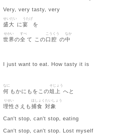
Very, very tasty, very
せいだい
うたげ
盛大
宴
に
を
せかい
すべ
こうくう
なか
世界
全
口腔
中
の
て この
の
I just want to eat. How tasty it is
なに
そじょう
何
俎上
もかにもをこの
へと
りせい
ほしょく
たいしょう
理性
捕食
対象
さえも
Can't stop, can't stop, eating
Can't stop, can't stop. Lost myself