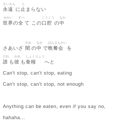
えいえん
と
永遠
止
に
まらない
せかい
すべ
こうくう
なか
世界
全
口腔
中
の
て この
の
やみ
なか
ばんさんかい
闇
中
晩餐会
さあいざ
の
で
を
だれ
かれ
しょくりょう
誰
彼
食糧
も
も
へと
Can't stop, can't stop, eating
Can't stop, can't stop, not enough
Anything can be eaten, even if you say no,
hahaha...