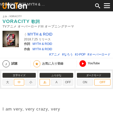
VORACITY 歌詞 MYTH & ROID TVアニメ オーバーロードIII オープニングテーマ ふりがな付
よみ：VORACITY
VORACITY
歌詞
TVアニメ オーバーロードIII オープニングテーマ
MYTH & ROID
2018.7.25 リリース
作詞
MYTH & ROID
作曲
MYTH & ROID
#アニメ
#なろう
#J-POP
#オーバーロード
YouTube
★
試聴
お気に入り登録
文字サイズ
ふりがな
ダークモード
大
中
小
あ
A
OFF
ON
OFF
I am very, very crazy, very