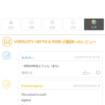
結果
友情
感動
恋愛
元気
VORACITY / MYTH & ROID の歌詞へのレビュー
男性
2025/11/15 21:55
ムムム…
一部歌詞間違えてんな（多分）
通報する
0
そのほか
2023/05/18 00:14
bemiurugosu
This school is cool!!
highest