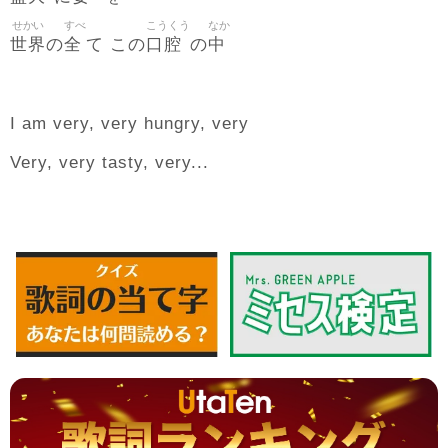
せかい
すべ
こうくう
なか
世界
全
口腔
中
の
て この
の
I am very, very hungry, very
Very, very tasty, very...