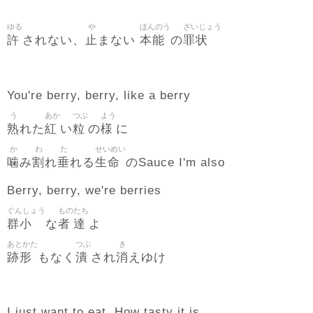
ゆる
や
ほんのう
ざいじょう
許
止
本能
罪状
されない、
まない
の
You're berry, berry, like a berry
う
あか
つぶ
よう
熟
紅
粒
様
れた
い
の
に
か
わ
た
せいめい
噛
割
垂
生命
み
れ
れる
のSauce I'm also
Berry, berry, we're berries
ぐんしょう
もの
たち
群小
者
達
な
よ
あとかた
つぶ
き
跡形
潰
消
もなく
され
えゆけ
I just want to eat. How tasty it is