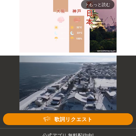
もっと読む
arrow_forward_ios
Mute
次の動画まで 3
キャンセル
歌詞リクエスト
公式アプリ 無料配信中!