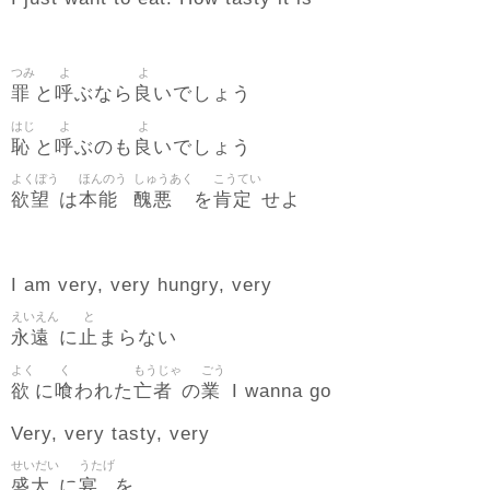
つみ
よ
よ
罪
呼
良
と
ぶなら
いでしょう
はじ
よ
よ
恥
呼
良
と
ぶのも
いでしょう
よくぼう
ほんのう
しゅうあく
こうてい
欲望
本能
醜悪
肯定
は
を
せよ
I am very, very hungry, very
えいえん
と
永遠
止
に
まらない
よく
く
もうじゃ
ごう
欲
喰
亡者
業
に
われた
の
I wanna go
Very, very tasty, very
せいだい
うたげ
盛大
宴
に
を