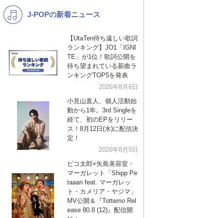
J-POPの新着ニュース
K-POP
演歌・歌謡
バンド
洋楽
【UtaTen待ち遠しい歌詞
ランキング】JO1「IGNI
VTuber
ディズニー
TE」が1位！歌詞公開を
待ち望まれている新曲ラ
ンキングTOP5を発表
2026年8月6日
小見山直人、個人活動始
動から1年。3rd Singleを
経て、初のEPをリリー
ス！8月12日(水)に配信決
定！
2026年8月5日
ピコ太郎×矢島美容室・
マーガレット「Shipp Pe
taaan feat. マーガレッ
ト・カメリア・ヤジマ」
MV公開＆『Tottemo Rel
ease 80.8 (12)』配信開