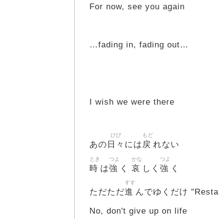
For now, see you again
…fading in, fading out…
I wish we were there
ひび
もど
日々
戻
あの
には
れない
とき
つよ
かな
つよ
時
強
哀
強
は
く
しく
く
すす
進
ただただ
んでゆくだけ "Restar
No, don't give up on life