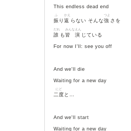
This endless dead end
ふ
かえ
つよ
振
返
強
り
らない そんな
さを
だれ
みんな
えん
誰
皆
演
も
じている
For now I’ll: see you off
And we’ll die
Waiting for a new day
にど
二度
と…
And we’ll start
Waiting for a new day