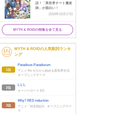
語！「異世界チート魔術
師」が面白い！
2019年10月17日
MYTH & ROIDの特集を全て見る
MYTH & ROIDの人気歌詞ランキ
ング
Paradisus-Paradoxum
1位
アニメ Re:ゼロから始める異世界生活
オープニングテーマ
L.L.L.
2位
オーバーロード ED
Why? RED induction
3位
アニメ「幼女戦記II」オープニングテー
マ