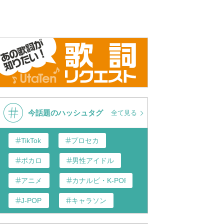
LIX -KIHOW Style
【 STYX HELIX 】 by MYTH &
Styx Helix
ROID - Re:Zero ED 1 - Lyrics
今話題のハッシュタグ
全て見る
TikTok
プロセカ
ボカロ
男性アイドル
アニメ
カナルビ・K-POP和訳
J-POP
キャラソン
あんスタ
歌い手