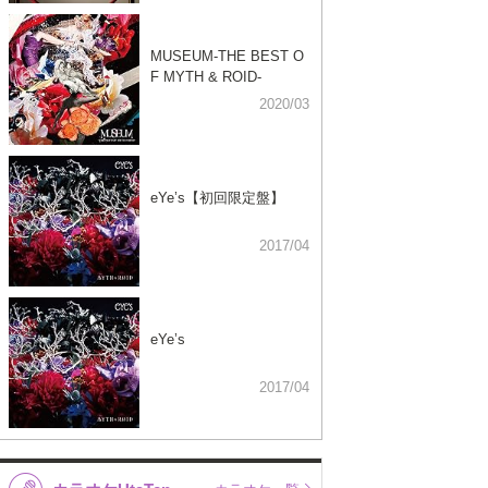
MUSEUM-THE BEST O
F MYTH & ROID-
2020/03
eYe’s【初回限定盤】
2017/04
eYe’s
2017/04