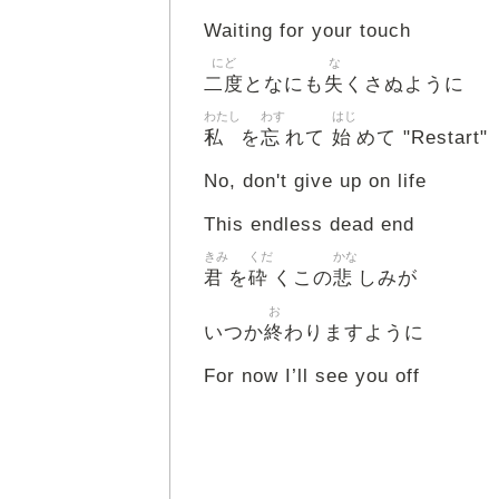
Waiting for your touch
にど
な
二度
失
となにも
くさぬように
わたし
わす
はじ
私
忘
始
を
れて
めて "Restart"
No, don't give up on life
This endless dead end
きみ
くだ
かな
君
砕
悲
を
くこの
しみが
お
終
いつか
わりますように
For now I’ll see you off