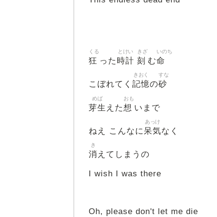
くる
とけい
きざ
いのち
狂
時計
刻
命
った
む
きおく
すな
記憶
砂
こぼれてく
の
めば
おも
芽生
想
えた
いまで
あっけ
呆気
ねえ こんなに
なく
き
消
えてしまうの
I wish I was there
Oh, please don't let me die