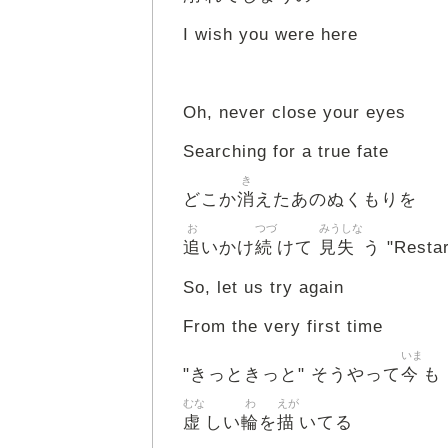
I wish you were here
Oh, never close your eyes
Searching for a true fate
き
消
どこか
えたあのぬくもりを
お
つづ
みうしな
追
続
見失
いかけ
けて
う "Restar
So, let us try again
From the very first time
いま
今
"きっときっと" そうやって
も
むな
わ
えが
虚
輪
描
しい
を
いてる