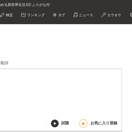
ロから始める異世界生活 ED ふりがな付
検定
ランキング
タグ
ニュース
カラオケ
IX歌詞
試聴
お気に入り登録
★