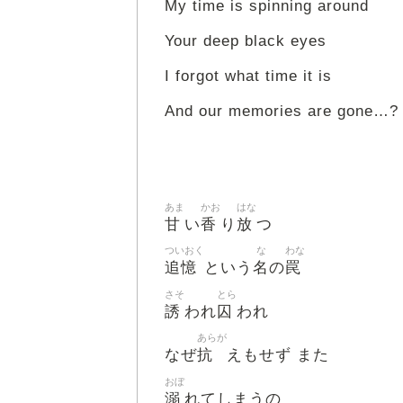
My time is spinning around
Your deep black eyes
I forgot what time it is
And our memories are gone…?
あま
かお
はな
甘
香
放
い
り
つ
ついおく
な
わな
追憶
名
罠
という
の
さそ
とら
誘
囚
われ
われ
あらが
抗
なぜ
えもせず また
おぼ
溺
れてしまうの