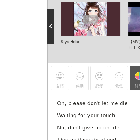
TYX HELIX 】 by MYTH &
Styx Helix
【MV】
D - Re:Zero ED 1 - Lyrics
HELIX
結
友情
感動
恋愛
元気
Oh, please don't let me die
Waiting for your touch
No, don't give up on life
This endless dead end