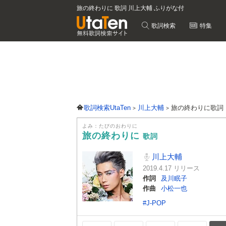
旅の終わりに 歌詞 川上大輔 ふりがな付
歌詞検索
特集
歌詞検索UtaTen
川上大輔
旅の終わりに歌詞
よみ：たびのおわりに
旅の終わりに
歌詞
川上大輔
2019.4.17 リリース
作詞
及川眠子
作曲
小松一也
#J-POP