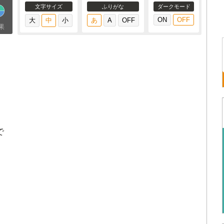
文字サイズ
ふりがな
ダークモード
果
で