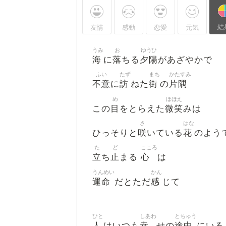
結
友情
感動
恋愛
元気
うみ
お
ゆうひ
海
落
夕陽
に
ちる
があざやかで
ふい
たず
まち
かたすみ
不意
訪
街
片隅
に
ねた
の
め
ほほえ
目
微笑
この
をとらえた
みは
さ
はな
咲
花
ひっそりと
いている
のよう
た
ど
こころ
立
止
心
ち
まる
は
うんめい
かん
運命
感
だとただ
じて
ひと
しあわ
とちゅう
人
幸
途中
はいつも
せの
にいる