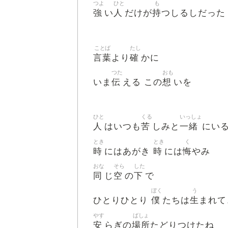
つよ
ひと
も
強
人
持
い
だけが
つしるしだった
ことば
たし
言葉
確
より
かに
つた
おも
伝
想
いま
える この
いを
ひと
くる
いっしょ
人
苦
一緒
はいつも
しみと
にい
とき
とき
く
時
時
悔
にはあがき
には
やみ
おな
そら
した
同
空
下
じ
の
で
ぼく
う
僕
生
ひとりひとり
たちは
まれて
やす
ばしょ
安
場所
らぎの
たどりつけたね