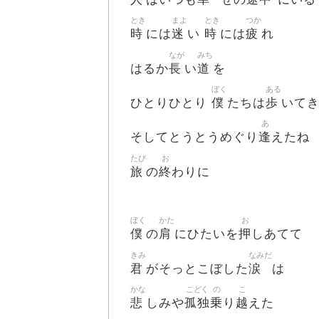
とき
まよ
とき
つか
時
迷
時
疲
には
い
には
れ
なが
みち
長
道
はるか
い
を
ぼく
ある
僕
歩
ひとりひとり
たちは
いて
あ
逢
そしてとうとうめぐり
えたね
たび
お
旅
終
の
わりに
ぼく
かた
お
僕
肩
押
の
にひたいを
しあてて
きみ
なみだ
君
涙
がそっとこぼした
は
かな
こどく
の
こ
悲
孤独
乗
越
しみや
り
えた