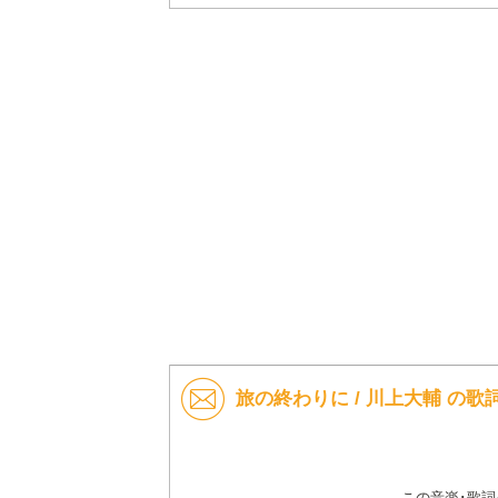
旅の終わりに / 川上大輔 の
この音楽･歌