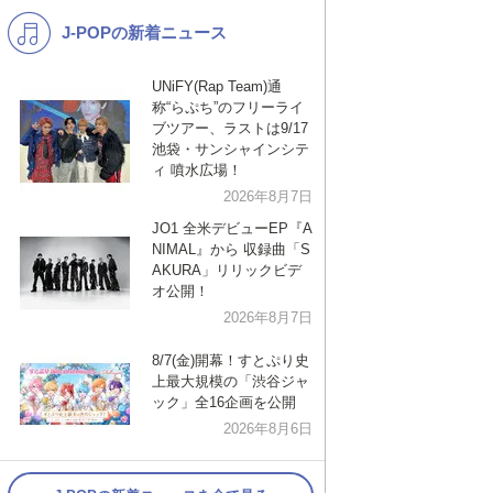
J-POPの新着ニュース
K-POP
演歌・歌謡
バンド
洋楽
UNiFY(Rap Team)通
称“らぷち”のフリーライ
VTuber
ディズニー
ブツアー、ラストは9/17
池袋・サンシャインシテ
ィ 噴水広場！
2026年8月7日
JO1 全米デビューEP『A
NIMAL』から 収録曲「S
AKURA」リリックビデ
オ公開！
2026年8月7日
8/7(金)開幕！すとぷり史
上最大規模の「渋谷ジャ
ック」全16企画を公開
2026年8月6日