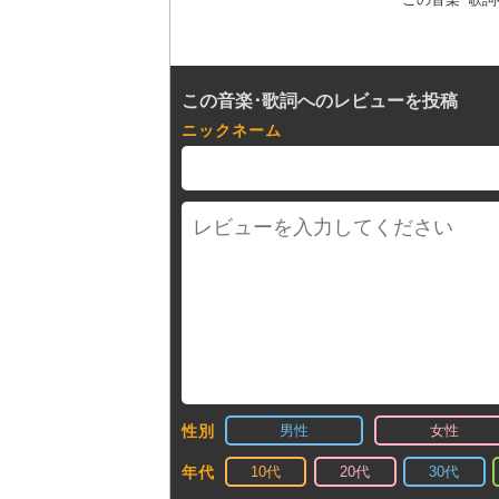
この音楽･歌詞へのレビューを投稿
ニックネーム
男性
女性
性別
10代
20代
30代
年代