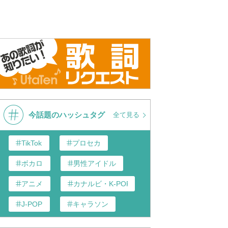
今話題のハッシュタグ
全て見る
TikTok
プロセカ
ボカロ
男性アイドル
アニメ
カナルビ・K-POP和訳
J-POP
キャラソン
あんスタ
歌い手