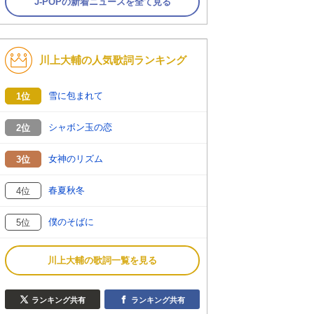
J-POPの新着ニュースを全て見る
川上大輔の人気歌詞ランキング
雪に包まれて
1位
シャボン玉の恋
2位
女神のリズム
3位
春夏秋冬
4位
僕のそばに
5位
川上大輔の歌詞一覧を見る
ランキング共有
ランキング共有