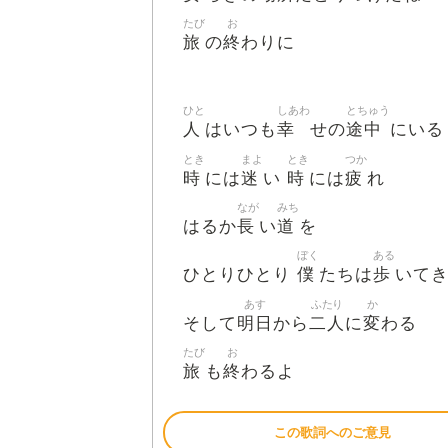
たび
お
旅
終
の
わりに
ひと
しあわ
とちゅう
人
幸
途中
はいつも
せの
にいる
とき
まよ
とき
つか
時
迷
時
疲
には
い
には
れ
なが
みち
長
道
はるか
い
を
ぼく
ある
僕
歩
ひとりひとり
たちは
いて
あす
ふたり
か
明日
二人
変
そして
から
に
わる
たび
お
旅
終
も
わるよ
この歌詞へのご意見