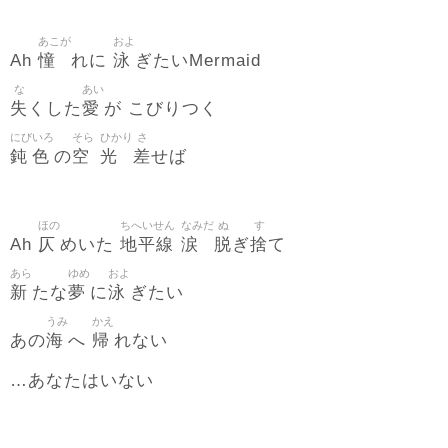
あこが
およ
憧
泳
Ah
れに
ぎたいMermaid
な
あい
失
愛
くした
が こびりつく
にび
いろ
そら
ひかり
さ
鈍
色
空
光
差
の
せば
ほの
ちへいせん
なみだ
ぬ
す
仄
地平線
涙
脱
捨
Ah
めいた
ぎ
て
あら
ゆめ
およ
新
夢
泳
たな
に
ぎたい
うみ
かえ
海
帰
あの
へ
れない
…あなたはいない