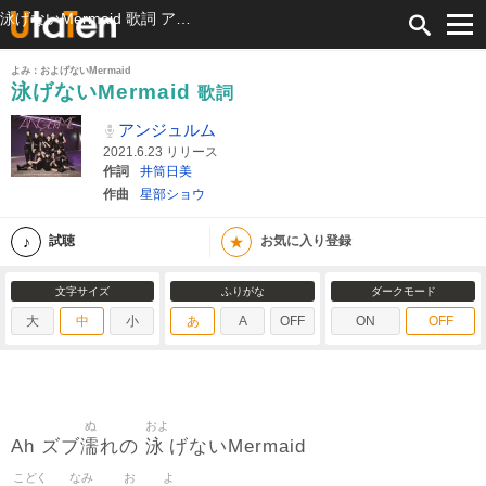
泳げないMermaid 歌詞 アンジュルム ふりがな付
よみ：およげないMermaid
泳げないMermaid
歌詞
アンジュルム
2021.6.23 リリース
作詞
井筒日美
作曲
星部ショウ
★
試聴
お気に入り登録
文字サイズ
ふりがな
ダークモード
大
中
小
あ
A
OFF
ON
OFF
ぬ
およ
濡
泳
Ah ズブ
れの
げないMermaid
こどく
なみ
お
よ