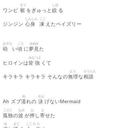
すそ
しぼ
裾
絞
ワンピ
をぎゅっと
る
しんしん
こご
心身
凍
ジンジン
えたペイズリー
おさな
ころ
ゆめみ
幼
頃
夢見
い
に
た
みな
つよ
皆
強
ヒロインは
くて
むり
そうだん
無理
相談
キラキラ キラキラ そんなの
な
ぬ
およ
濡
泳
Ah ズブ
れの
げないMermaid
こどく
なみ
お
よ
孤独
波
押
寄
の
が
し
せた
ゆ
まど
こころ
だ