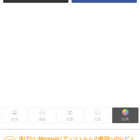
結果
友情
感動
恋愛
元気
泳げないMermaid / アンジュルム の歌詞へのレビュ