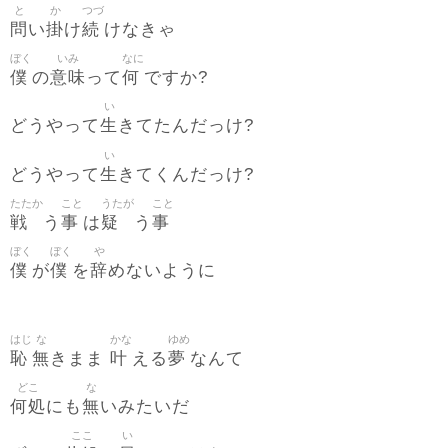
と
か
つづ
問
掛
続
い
け
けなきゃ
ぼく
いみ
なに
僕
意味
何
の
って
ですか?
い
生
どうやって
きてたんだっけ?
い
生
どうやって
きてくんだっけ?
たたか
こと
うたが
こと
戦
事
疑
事
う
は
う
ぼく
ぼく
や
僕
僕
辞
が
を
めないように
はじ
な
かな
ゆめ
恥
無
叶
夢
きまま
える
なんて
どこ
な
何処
無
にも
いみたいだ
ここ
い