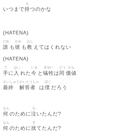
も
持
いつまで
つのかな
(HATENA)
だれ
かれ
おし
誰
彼
教
も
も
えてはくれない
(HATENA)
て
はい
いま
ぎせい
どう
かち
手
入
今
犠牲
同
価値
に
れた
と
は
さいしゅう
かいとうしゃ
ぼく
最終
解答者
僕
は
だろう
なん
な
何
泣
のために
いたんだ?
なん
す
何
捨
のために
てたんだ?