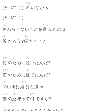
まよ
迷
(それでも)
いながら
(それでも)
お
えら
終
選
わらせないことを
んだのは
ぼく
ぼく
僕
僕
だろう?
だろう?
なに
な
何
泣
のために
いたんだ?
なに
す
何
捨
のために
てたんだ?
と
か
つづ
問
掛
続
い
け
けなきゃ
ぼく
いみ
なに
僕
意味
何
の
って
ですか?
い
生
どうやって
きてくんだっけ?