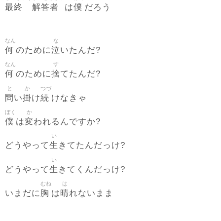
最終
解答者
僕
は
だろう
なん
な
何
泣
のために
いたんだ?
なん
す
何
捨
のために
てたんだ?
と
か
つづ
問
掛
続
い
け
けなきゃ
ぼく
か
僕
変
は
われるんですか?
い
生
どうやって
きてたんだっけ?
い
生
どうやって
きてくんだっけ?
むね
は
胸
晴
いまだに
は
れないまま