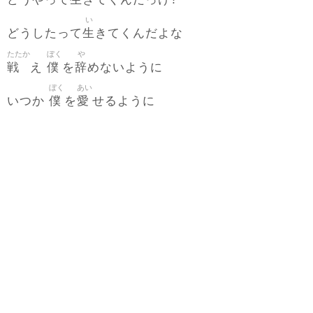
い
生
どうしたって
きてくんだよな
たたか
ぼく
や
戦
僕
辞
え
を
めないように
ぼく
あい
僕
愛
いつか
を
せるように