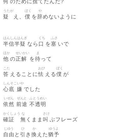
何
捨
のために
てたんだ?
うたが
ぼく
や
疑
僕
辞
え、
を
めないように
はんしんはんぎ
くち
ふさ
半信半疑
口
塞
なら
を
いで
ほか
せいかい
ま
他
正解
待
の
を
って
こた
おび
ぼく
答
怯
僕
えることに
える
が
しんそこ
いや
心底
嫌
でした
いぜん
ぜんと
ふとうめい
依然
前途
不透明
かくしょう
な
さけ
確証
無
叫
くまま
ぶフレーズ
じゆう
ひ
か
ゆうよ
自由
引
換
猶予
と
き
えた