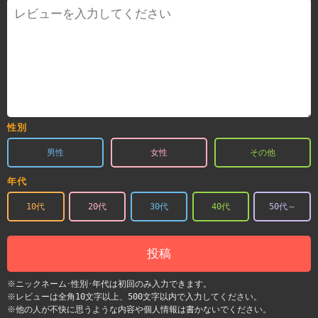
性別
男性
女性
その他
年代
10代
20代
30代
40代
50代～
投稿
※ニックネーム･性別･年代は初回のみ入力できます。
※レビューは全角10文字以上、500文字以内で入力してください。
※他の人が不快に思うような内容や個人情報は書かないでください。