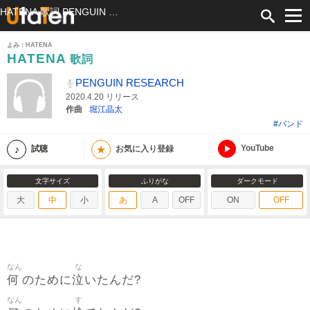
HATENA 歌詞 PENGUIN RESEARCH ふりがな付
よみ：HATENA
HATENA
歌詞
PENGUIN RESEARCH
2020.4.20 リリース
作曲
堀江晶太
#バンド
YouTube
★
試聴
お気に入り登録
文字サイズ
ふりがな
ダークモード
大
中
小
あ
A
OFF
ON
OFF
なん
な
何
泣
のために
いたんだ?
なん
す