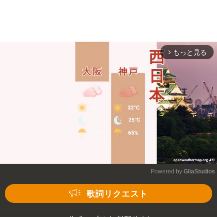
もっと見る
arrow_forward_ios
Powered by 
GliaStudios
Mute
歌詞リクエスト