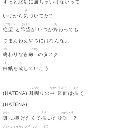
此処
居
ずっと
に
ちゃいけないって
き
気
いつから
づいてた?
ぜつぼう
きぼう
お
絶望
希望
終
と
が いつか
わっても
つまんねえやつにはなんなよ
お
いのち
終
命
わりなき
のタスク
はくし
な
白紙
成
を
していこう
みみな
なか
ずめん
えが
耳鳴
中
図面
描
(HATENA)
りの
は
く
(HATENA)
だれ
ささ
えが
ものがたり
誰
捧
描
物語
に
げたくて
いた
?
さいしゅう
かいとうしゃ
ぼく