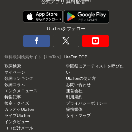
公式アプリ 無料配信中!
UtaTenをフォロー
無料歌詞検索サイト【UtaTen】
UtaTen TOP
歌詞検索
学園祭にアーティストを呼びた
マイページ
い
歌詞ランキング
UtaTenの使い方
歌詞コラム
お問い合わせ
エンタメニュース
運営会社
特集記事
利用規約
検定・クイズ
プライバシーポリシー
カラオケUtaTen
提携媒体
ライブUtaTen
サイトマップ
インタビュー
ココだけメール