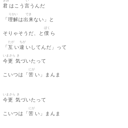
きみ
い
君
言
はこう
うんだ
りかい
でき
理解
出来
「
は
ない」と
ぼく
僕
そりゃそうだ、と
ら
たが
ちが
互
違
「
い
いしてんだ」って
いまさら
き
今更
気
づいたって
にが
苦
こいつは「
い」まんま
いまさら
き
今更
気
づいたって
にが
苦
こいつは「
い」まんま