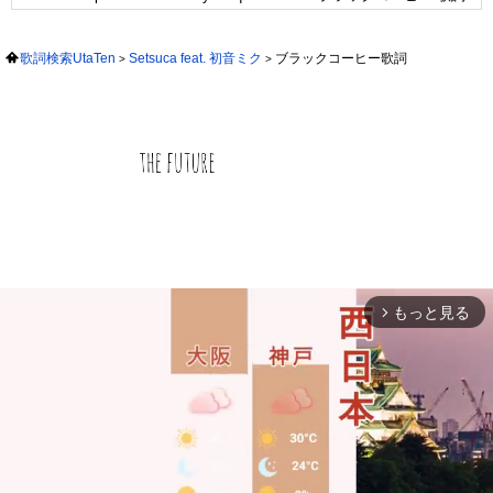
歌詞検索UtaTen
Setsuca feat. 初音ミク
ブラックコーヒー歌詞
もっと見る
arrow_forward_ios