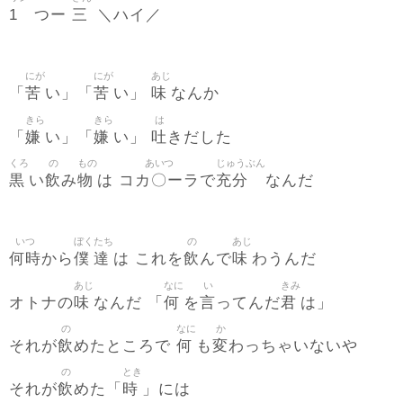
1
三
つー
＼ハイ／
にが
にが
あじ
苦
苦
味
「
い」「
い」
なんか
きら
きら
は
嫌
嫌
吐
「
い」「
い」
きだした
くろ
の
もの
あいつ
じゅうぶん
黒
飲
物
コカ〇ーラ
充分
い
み
は
で
なんだ
いつ
ぼく
たち
の
あじ
何時
僕
達
飲
味
から
は これを
んで
わうんだ
あじ
なに
い
きみ
味
何
言
君
オトナの
なんだ 「
を
ってんだ
は」
の
なに
か
飲
何
変
それが
めたところで
も
わっちゃいないや
の
とき
飲
時
それが
めた「
」には