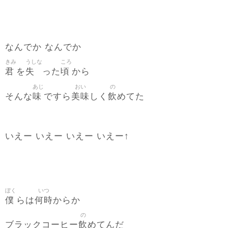
なんでか なんでか
きみ
うしな
ころ
君
失
頃
を
った
から
あじ
おい
の
味
美味
飲
そんな
ですら
しく
めてた
いえー いえー いえー いえー↑
ぼく
いつ
僕
何時
らは
からか
の
飲
ブラックコーヒー
めてんだ