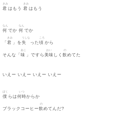
きみ
きみ
君
君
はもう
はもう
なん
なん
何
何
でか
でか
きみ
うしな
ころ
君
失
頃
「
」を
った
から
あじ
おい
の
味
美味
飲
そんな「
」ですら
しく
めてた
いえー いえー いえー いえー
ぼく
いつ
僕
何時
らは
からか
の
飲
ブラックコーヒー
めてんだ?