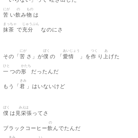
「いらない」って
き
した
にが
の
もの
苦
飲
物
い
み
は
まっちゃ
じゅうぶん
抹茶
充分
で
なのにさ
にが
ぼく
あいじょう
つく
あ
苦
僕
愛情
作
上
その「
さ」が
の 「
」を
り
げた
ひと
かたち
一
形
つの
だったんだ
きみ
君
もう「
」はいないけど
ぼく
みえは
僕
見栄張
は
ってさ
の
飲
ブラックコーヒー
んでたんだ
きみ
い