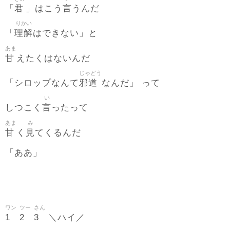
君
言
「
」はこう
うんだ
りかい
理解
「
はできない」と
あま
甘
えたくはないんだ
じゃどう
邪道
「シロップなんて
なんだ」 って
い
言
しつこく
ったって
あま
み
甘
見
く
てくるんだ
「ああ」
ワン
ツー
さん
1
2
3
＼ハイ／