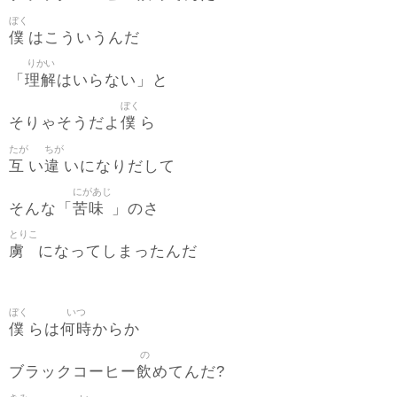
ぼく
僕
はこういうんだ
りかい
理解
「
はいらない」と
ぼく
僕
そりゃそうだよ
ら
たが
ちが
互
違
い
いになりだして
にがあじ
苦味
そんな「
」のさ
とりこ
虜
になってしまったんだ
ぼく
いつ
僕
何時
らは
からか
の
飲
ブラックコーヒー
めてんだ?