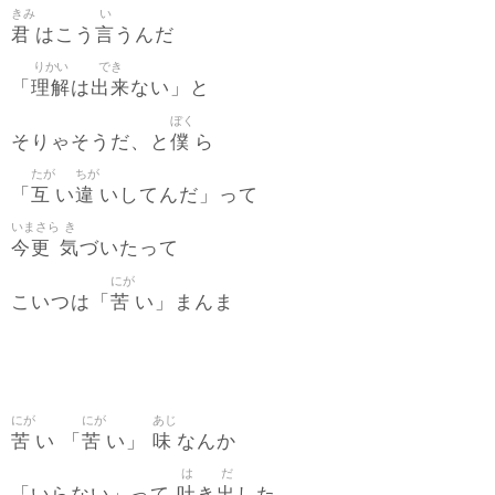
きみ
い
君
言
はこう
うんだ
りかい
でき
理解
出来
「
は
ない」と
ぼく
僕
そりゃそうだ、と
ら
たが
ちが
互
違
「
い
いしてんだ」って
いまさら
き
今更
気
づいたって
にが
苦
こいつは「
い」まんま
にが
にが
あじ
苦
苦
味
い 「
い」
なんか
は
だ
吐
出