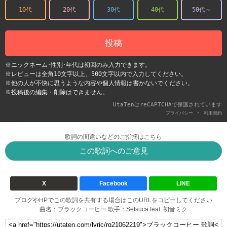
10代
20代
30代
40代
50代～
投稿
※ニックネーム･性別･年代は初回のみ入力できます。
※レビューは全角10文字以上、500文字以内で入力してください。
※他の人が不快に思うような内容や個人情報は書かないでください。
※投稿後の編集・削除はできません。
UtaTenはreCAPTCHAで保護されています
-
プライバシー
利用契約
歌詞の間違いなどのご指摘はこちら
この歌詞へのご意見
X
Facebook
LINE
ブログやHPでこの歌詞を共有する場合はこのURLをコピーしてください
曲名：ブラックコーヒー 歌手：Setsuca feat. 初音ミク