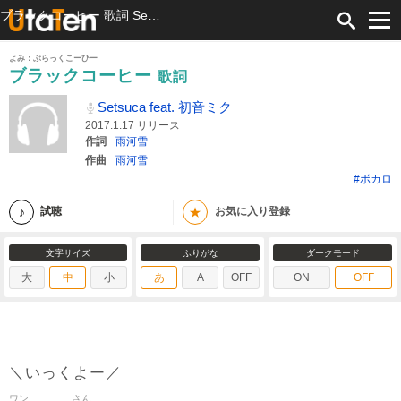
ブラックコーヒー 歌詞 Setsuca feat. 初音ミク ふりがな付
よみ：ぶらっくこーひー
ブラックコーヒー
歌詞
Setsuca feat. 初音ミク
2017.1.17 リリース
作詞
雨河雪
作曲
雨河雪
#ボカロ
★
試聴
お気に入り登録
文字サイズ
ふりがな
ダークモード
大
中
小
あ
A
OFF
ON
OFF
＼いっくよー／
ワン
さん