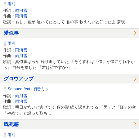
雨河
作詞：
雨河雪
作曲：
雨河雪
歌詞：もし、君が 泣いてたとして 君の事 救えないと知ったよ 夢現...
愛似事
雨河
作詞：
雨河雪
作曲：
雨河雪
歌詞：真似事ばっか 繰り返していた 「そうすれば「僕」が僕になれるか
ら」 自分を探した 「君は誰ですか?」...
グロウアップ
Setsuca feat. 初音ミク
作詞：
雨河雪
作曲：
雨河雪
歌詞：明日が怖いと逃げてく 僕の影 繰り返されてる 「黒」と「紅」の空
「やめて」と謳った歌も...
既死感
雨河