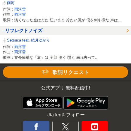
雨河
作詞：
雨河雪
作曲：
雨河雪
歌詞：淡くなった空はまだ 紅いまま 冷たい風が 僕を刺す様だ 声は...
-リフレクトノイズ-
Setsuca feat. 結月ゆかり
作詞：
雨河雪
作曲：
雨河雪
歌詞：案外簡単な「哀」は 全部 脆く 弱く 崩れ去って...
歌詞リクエスト
公式アプリ 無料配信中!
UtaTenをフォロー