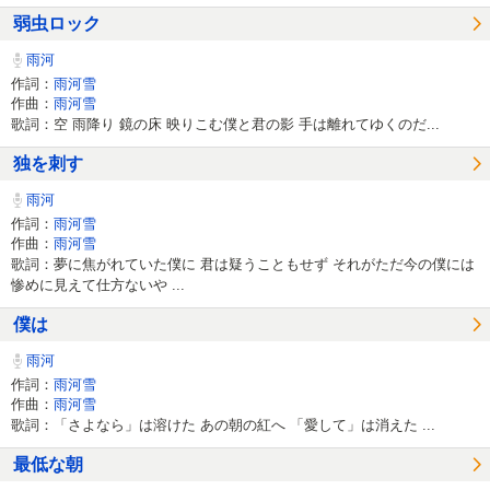
弱虫ロック
雨河
作詞：
雨河雪
作曲：
雨河雪
歌詞：空 雨降り 鏡の床 映りこむ僕と君の影 手は離れてゆくのだ...
独を刺す
雨河
作詞：
雨河雪
作曲：
雨河雪
歌詞：夢に焦がれていた僕に 君は疑うこともせず それがただ今の僕には
惨めに見えて仕方ないや ...
僕は
雨河
作詞：
雨河雪
作曲：
雨河雪
歌詞：「さよなら」は溶けた あの朝の紅へ 「愛して」は消えた ...
最低な朝