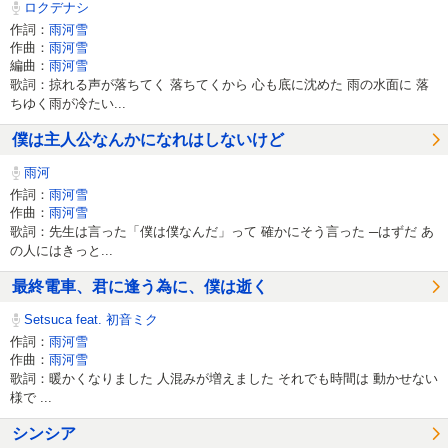
ロクデナシ
作詞：
雨河雪
作曲：
雨河雪
編曲：
雨河雪
歌詞：掠れる声が落ちてく 落ちてくから 心も底に沈めた 雨の水面に 落
ちゆく雨が冷たい...
僕は主人公なんかになれはしないけど
雨河
作詞：
雨河雪
作曲：
雨河雪
歌詞：先生は言った「僕は僕なんだ」って 確かにそう言った ─はずだ あ
の人にはきっと...
最終電車、君に逢う為に、僕は逝く
Setsuca feat. 初音ミク
作詞：
雨河雪
作曲：
雨河雪
歌詞：暖かくなりました 人混みが増えました それでも時間は 動かせない
様で ...
シンシア