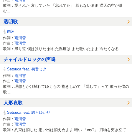
歌詞：愛された 哀していた 「忘れてた」 影もないまま 満天の空が滲
む...
透明歌
雨河
作詞：
雨河雪
作曲：
雨河雪
歌詞：帰り道 僕は独りだ 触れた温度は まだ乾いたまま 冷たくなる...
チャイルドロックの声鳴
Setsuca feat. 初音ミク
作詞：
雨河雪
作曲：
雨河雪
歌詞：理想とかけ離れてゆくもの 抱きしめて 「隠して」って 歌った僕の
歌 ...
人形哀歌
Setsuca feat. 結月ゆかり
作詞：
雨河雪
作曲：
雨河雪
歌詞：約束は消した 思い出は消えぬまま 暗い 「cry?」 刃物を突き立て