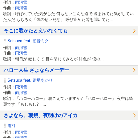
作詞：
雨河雪
作曲：
雨河雪
歌詞：呼ばれていた気がした 何もないこんな道で 疎まれてた気がしてい
たんだ もちろん「気のせいだな」 呼び止めた聲を聞いてた...
そこに君がたとえいなくても
Setsuca feat. 初音ミク
作詞：
雨河雪
作曲：
雨河雪
歌詞：朝日が 眩しくて 目を閉じてみるが 緋色が 僕の...
ハロー人生 さよならメーデー
Setsuca feat. 紲星あかり
作詞：
雨河雪
作曲：
雨河雪
歌詞：「ハローハロー」 聴こえていますか? 「ハローハロー」 夜空は綺
麗です 「もしもし?」...
さよなら、朝焼、夜明けのアイカ
雨河
作詞：
雨河雪
作曲：
雨河雪