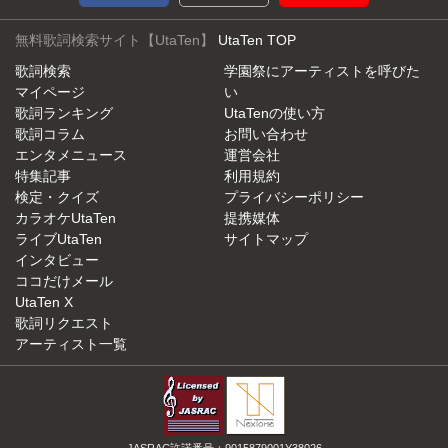
無料歌詞検索サイト【UtaTen】
UtaTen TOP
歌詞検索
学園祭にアーティストを呼びた
マイページ
い
歌詞ランキング
UtaTenの使い方
歌詞コラム
お問い合わせ
エンタメニュース
運営会社
特集記事
利用規約
検定・クイズ
プライバシーポリシー
カラオケUtaTen
提携媒体
ライブUtaTen
サイトマップ
インタビュー
ココだけメール
UtaTen X
歌詞リクエスト
アーティスト一覧