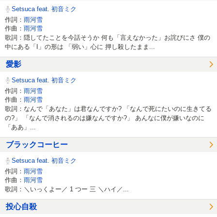
Setsuca feat. 初音ミク
作詞：
雨河雪
作曲：
雨河雪
歌詞：隠してたことを今話そうか 何も「言えなかった」お詫びにさ 僕の
中にある「I」の形は 「弱い」心に 押し殺したまま...
愛影
Setsuca feat. 初音ミク
作詞：
雨河雪
作曲：
雨河雪
歌詞：なんで「あなた」は君なんですか? 「なんで死にたいのに生きてる
の?」 「なんで消されるのは嫌なんですか?」 あんなに僕が嫌いなのに
「ああ」...
ブラックコーヒー
Setsuca feat. 初音ミク
作詞：
雨河雪
作曲：
雨河雪
歌詞：＼いっくよー／ 1 つー 三 ＼ハイ／...
投心自殺