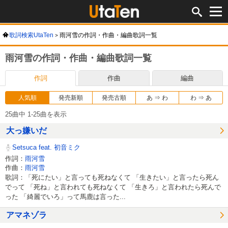
歌詞検索UtaTen
雨河雪の作詞・作曲・編曲歌詞一覧
雨河雪の作詞・作曲・編曲歌詞一覧
作詞
作曲
編曲
人気順
発売新順
発売古順
あ ⇒ わ
わ ⇒ あ
25曲中 1-25曲を表示
大っ嫌いだ
Setsuca feat. 初音ミク
作詞：
雨河雪
作曲：
雨河雪
歌詞：「死にたい」と言っても死ねなくて 「生きたい」と言ったら死ん
でって 「死ね」と言われても死ねなくて 「生きろ」と言われたら死んで
った 「綺麗でいろ」って馬鹿は言った...
アマネゾラ