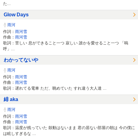
た...
Glow Days
雨河
作詞：
雨河雪
作曲：
雨河雪
歌詞：苦しい 息ができること一つ 寂しい 誰かを愛せること一つ 「嗚
呼」...
わかってないや
雨河
作詞：
雨河雪
作曲：
雨河雪
歌詞：遅れてる電車 ただ、眺めていた すれ違う大人達 ...
緋 aka
雨河
作詞：
雨河雪
作曲：
雨河雪
歌詞：温度が残っていた 鼓動はないまま 君の居ない部屋の朝は 今の僕に
は眩しすぎるな ...