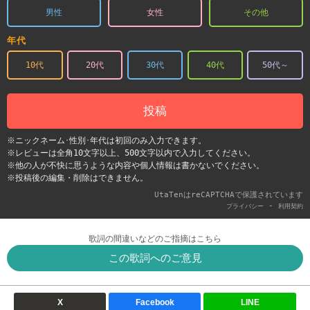
男性
女性
その他
年代
10代
20代
30代
40代
50代～
投稿
※ニックネーム･性別･年代は初回のみ入力できます。
※レビューは全角10文字以上、500文字以内で入力してください。
※他の人が不快に思うような内容や個人情報は書かないでください。
※投稿後の編集・削除はできません。
UtaTenはreCAPTCHAで保護されています
-
プライバシー
利用契約
歌詞の間違いなどのご指摘はこちら
この歌詞へのご意見
X
Facebook
LINE