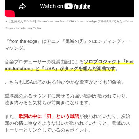
▲【鬼滅の刃 ED Full】FictionJunction feat. LiSA - from the edge フルを叩いてみた - Drum
Cover - Kimetsu no Yaiba
『from the edge』はアニメ『鬼滅の刃』のエンディングテー
マソング。
音楽プロデューサーの梶浦由記による
ソロプロジェクト『Fict
ionJunction』と『LiSA』がタッグを組んだ楽曲です
。
こちらもLiSAの芯のある伸びやかな歌声がとても印象的。
重厚感のあるサウンドに乗せて力強い歌詞が歌われており、
聴き終わると気持ちが前向きになります。
また、
歌詞の中に「刃」という単語
が使われていたり、炭治
郎の心情に重なるような思いが歌われていたりと、鬼滅のス
トーリーとリンクしているのもポイント。