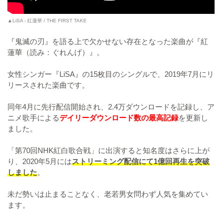
▲LiSA - 紅蓮華 / THE FIRST TAKE
『鬼滅の刃』を語る上で欠かせない存在となった楽曲が『紅
蓮華（読み：ぐれんげ）』。
女性シンガー『LiSA』の15枚目のシングルで、2019年7月にリ
リースされた楽曲です。
同年4月に先行配信開始され、2.4万ダウンロードを記録し、ア
ニメ歌手による
デイリーダウンロード数の最高記録
を更新し
ました。
「第70回NHK紅白歌合戦」に出演すると知名度はさらに上が
り、2020年5月には
ストリーミング配信にて1億回再生を突破
しました
。
未だ勢いは止まることなく、老若男女問わず人気を集めてい
ます。