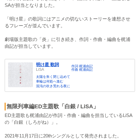
SAが担当となりました。
「明け星」の歌詞にはアニメの切ないストーリーを連想させ
るフレーズが並んでいます。
劇場版主題歌の「炎」に引き続き、作詞・作曲・編曲を梶浦
由記が担当しています。
明け星 歌詞
作詞 梶浦由記
LiSA
作曲 梶浦由記
太陽を朱く閉じ込めて
車輪は何処へ進む
混沌の吹き荒れる夜に
無限列車編ED主題歌「白銀 / LiSA」
ED主題歌も梶浦由記が作詞・作曲・編曲を担当しているLiSA
の「白銀（しろがね）」。
2021年11月17日に20thシングルとして発売されました。