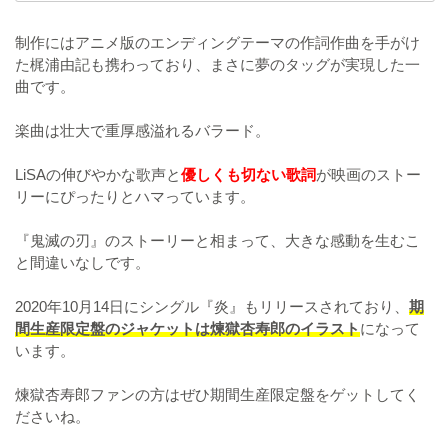
制作にはアニメ版のエンディングテーマの作詞作曲を手がけ
た梶浦由記も携わっており、まさに夢のタッグが実現した一
曲です。
楽曲は壮大で重厚感溢れるバラード。
LiSAの伸びやかな歌声と
優しくも切ない歌詞
が映画のストー
リーにぴったりとハマっています。
『鬼滅の刃』のストーリーと相まって、大きな感動を生むこ
と間違いなしです。
2020年10月14日にシングル『炎』もリリースされており、
期
間生産限定盤のジャケットは煉獄杏寿郎のイラスト
になって
います。
煉獄杏寿郎ファンの方はぜひ期間生産限定盤をゲットしてく
ださいね。