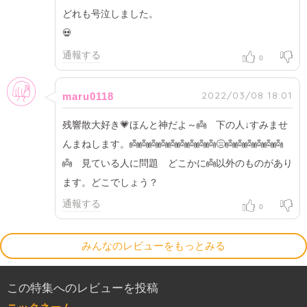
どれも号泣しました。
💀
通報する
0
女性
2022/03/08 18:01
maru0118
残響散大好き💗ほんと神だよ～👼 下の人↓すみませ
んまねします。👼👼👼👼👼👼👼👼👼😑👼👼👼👼👼👼
👼 見ている人に問題 どこかに👼以外のものがあり
ます。どこでしょう？
通報する
0
みんなのレビューをもっとみる
この特集へのレビューを投稿