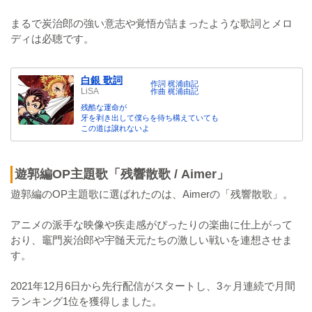
まるで炭治郎の強い意志や覚悟が詰まったような歌詞とメロ
ディは必聴です。
白銀 歌詞
作詞 梶浦由記
LiSA
作曲 梶浦由記
残酷な運命が
牙を剥き出して僕らを待ち構えていても
この道は譲れないよ
遊郭編OP主題歌「残響散歌 / Aimer」
遊郭編のOP主題歌に選ばれたのは、Aimerの「残響散歌」。
アニメの派手な映像や疾走感がぴったりの楽曲に仕上がって
おり、竈門炭治郎や宇髄天元たちの激しい戦いを連想させま
す。
2021年12月6日から先行配信がスタートし、3ヶ月連続で月間
ランキング1位を獲得しました。