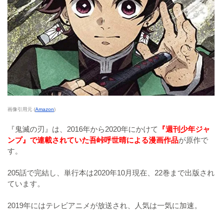
画像引用元 (
Amazon
)
『鬼滅の刃』は、2016年から2020年にかけて
『週刊少年ジャ
ンプ』で連載されていた吾峠呼世晴による漫画作品
が原作で
す。
205話で完結し、単行本は2020年10月現在、22巻まで出版され
ています。
2019年にはテレビアニメが放送され、人気は一気に加速。