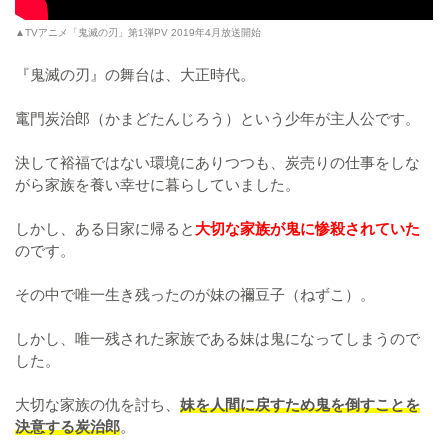
▲TVアニメ「鬼滅の刃」第1弾PV 2019年4月放送開始
『鬼滅の刃』の舞台は、大正時代。
竃門炭治郎（かまどたんじろう）という少年が主人公です。
決して裕福ではない環境にありつつも、炭売りの仕事をしな
がら家族を養い幸せに暮らしていました。
しかし、ある日家に帰ると
大切な家族が鬼に惨殺されていた
のです。
その中で唯一生き残ったのが妹の禰豆子（ねずこ）。
しかし、唯一残された家族である妹は鬼になってしまうので
した。
大切な家族の仇を討ち、
妹を人間に戻すため鬼を倒すことを
決意する炭治郎
。