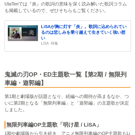
UtaTenでは『炎』の歌詞の意味を深く読み解いた歌詞コラム
も掲載しているので、ぜひそちらもご覧ください。
LiSAが胸に灯す「炎」。歌詞に込められてい
るのは悲しみを乗り越えて生きていく強い想
い
LiSA
特集
鬼滅の刃OP・ED主題歌一覧【第2期 / 無限列
車編・遊郭編】
第1期と劇場版が話題となり、続編への期待が高まるなか、つ
いに第2期となる「無限列車編」と「遊郭編」の主題歌が決定
しました。
無限列車編OP主題歌「明け星 / LiSA」
1期や劇場版から引き続き、アニメ無限列車編のOP主題歌もLi