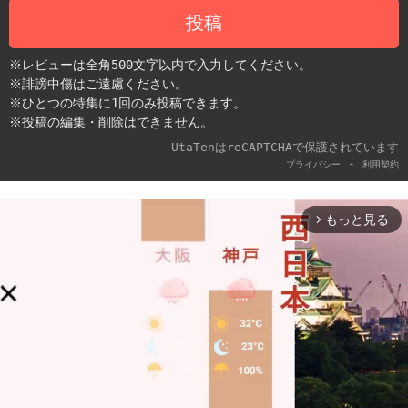
投稿
※レビューは全角500文字以内で入力してください。
※誹謗中傷はご遠慮ください。
※ひとつの特集に1回のみ投稿できます。
※投稿の編集・削除はできません。
UtaTenはreCAPTCHAで保護されています
-
プライバシー
利用契約
もっと見る
arrow_forward_ios