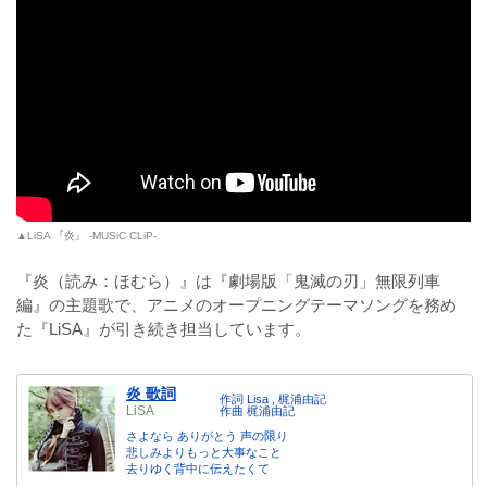
▲LiSA 『炎』 -MUSiC CLiP-
『炎（読み：ほむら）』は『劇場版「鬼滅の刃」無限列車
編』の主題歌で、アニメのオープニングテーマソングを務め
た『LiSA』が引き続き担当しています。
炎 歌詞
作詞 Lisa , 梶浦由記
LiSA
作曲 梶浦由記
さよなら ありがとう 声の限り
悲しみよりもっと大事なこと
去りゆく背中に伝えたくて