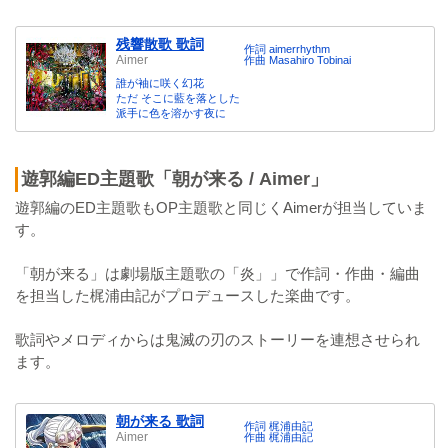
残響散歌 歌詞
作詞 aimerrhythm
Aimer
作曲 Masahiro Tobinai
誰が袖に咲く幻花
ただ そこに藍を落とした
派手に色を溶かす夜に
遊郭編ED主題歌「朝が来る / Aimer」
遊郭編のED主題歌もOP主題歌と同じくAimerが担当していま
す。
「朝が来る」は劇場版主題歌の「炎」」で作詞・作曲・編曲
を担当した梶浦由記がプロデュースした楽曲です。
歌詞やメロディからは鬼滅の刃のストーリーを連想させられ
ます。
朝が来る 歌詞
作詞 梶浦由記
Aimer
作曲 梶浦由記