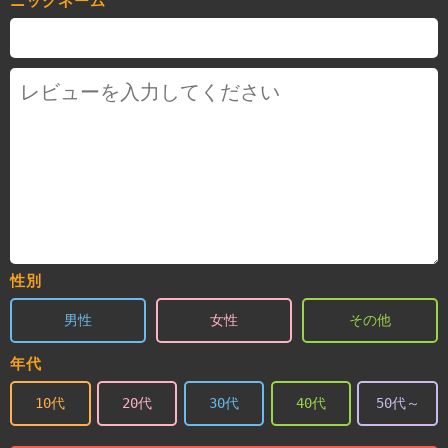
ニックネーム
性別
男性
女性
その他
年代
10代
20代
30代
40代
50代～