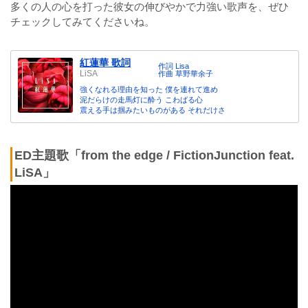
多くの人の心を打った彼女の伸びやかで力強い歌声を、ぜひ
チェックしてみてくださいね。
紅蓮華 歌詞
作詞 Lisa
LiSA
作曲 草野華余子
強くなれる理由を知った 僕を連れて進め
泥だらけの走馬灯に酔う こわばる心
震える手は掴みたいものがある それだけさ
ED主題歌「from the edge / FictionJunction feat.
LiSA」