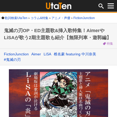
歌詞検索UtaTen
コラム&特集
アニメ・声優
FictionJunction
鬼滅の刃OP・ED主題歌&挿入歌特集！Aimerや
LiSAが歌う2期主題歌も紹介【無限列車・遊郭編】
特集
FictionJunction
Aimer
LiSA
椎名豪 featuring 中川奈美
#鬼滅の刃