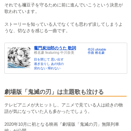
それでも禰豆子を守るために前に進んでいこうという決意が
歌われています。
ストーリーを知っている人でなくても思わず涙してしまうよ
うな、切なさを感じる一曲です。
竈門炭治郎のうた 歌詞
作詞 ufotable
椎名豪 featuring 中川奈美
作曲 椎名豪
目を閉じて 思い出す
過ぎ去りし あの頃の
戻れない 帰れない
劇場版「鬼滅の刃」は主題歌も泣ける
テレビアニメが大ヒットし、アニメで見ている人は続きの物
語が気になっていた人も多かったでしょう。
2020年10月に初となる映画『劇場版「鬼滅の刃」無限列車
編』が公開。