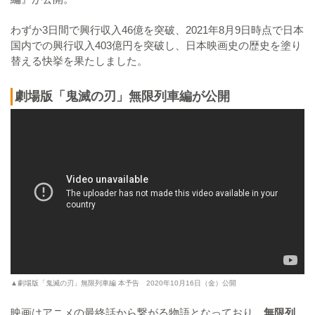
わずか3日間で興行収入46億を突破、2021年8月9日時点で日本
国内での興行収入403億円を突破し、日本映画史の歴史を塗り
替える快挙を果たしました。
劇場版「鬼滅の刃」無限列車編が公開
▲劇場版「鬼滅の刃」無限列車編 本予告 2020年10月16日（金）公開
映画はアニメの最終話から繋がる物語となっており、
無限列