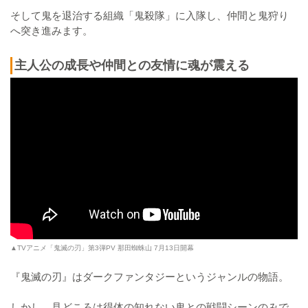
そして鬼を退治する組織「鬼殺隊」に入隊し、仲間と鬼狩り
へ突き進みます。
主人公の成長や仲間との友情に魂が震える
▲TVアニメ「鬼滅の刃」第3弾PV 那田蜘蛛山 7月13日開幕
『鬼滅の刃』はダークファンタジーというジャンルの物語。
しかし、見どころは得体の知れない鬼との戦闘シーンのみで