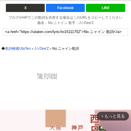
X
Facebook
LINE
ブログやHPでこの歌詞を共有する場合はこのURLをコピーしてください
曲名：No.ニャイン 歌手：J☆Dee'Z
歌詞検索UtaTen
J☆Dee'Z
No.ニャイン歌詞
もっと見る
arrow_forward_ios