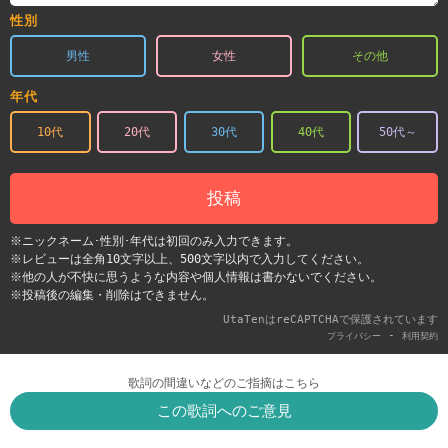
性別
男性
女性
その他
年代
10代
20代
30代
40代
50代～
投稿
※ニックネーム･性別･年代は初回のみ入力できます。
※レビューは全角10文字以上、500文字以内で入力してください。
※他の人が不快に思うような内容や個人情報は書かないでください。
※投稿後の編集・削除はできません。
UtaTenはreCAPTCHAで保護されています
-
プライバシー
利用契約
歌詞の間違いなどのご指摘はこちら
この歌詞へのご意見