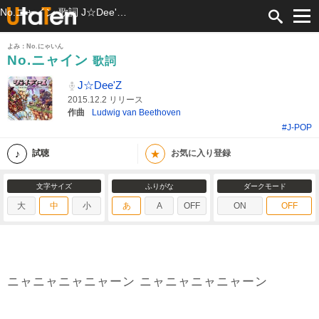
No.ニャイン 歌詞 J☆Dee'Z ふりがな付
よみ：No.にゃいん
No.ニャイン
歌詞
J☆Dee'Z
2015.12.2 リリース
作曲
Ludwig van Beethoven
#J-POP
★
試聴
お気に入り登録
文字サイズ
ふりがな
ダークモード
大
中
小
あ
A
OFF
ON
OFF
ニャニャニャニャーン ニャニャニャニャーン