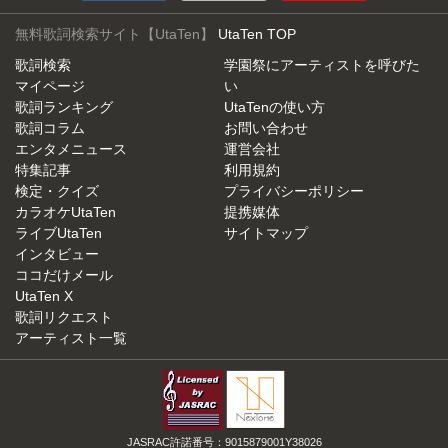
無料歌詞検索サイト【UtaTen】
UtaTen TOP
歌詞検索
学園祭にアーティストを呼びた
マイページ
い
歌詞ランキング
UtaTenの使い方
歌詞コラム
お問い合わせ
エンタメニュース
運営会社
特集記事
利用規約
検定・クイズ
プライバシーポリシー
カラオケUtaTen
提携媒体
ライブUtaTen
サイトマップ
インタビュー
ココだけメール
UtaTen X
歌詞リクエスト
アーティスト一覧
JASRAC許諾番号：9015879001Y38026