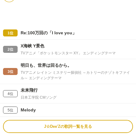
Re:100万回の「I love you」
1位
X海峡 Y景色
2位
TVアニメ「ポケットモンスター XY」 エンディングテーマ
明日も、世界は回るから。
3位
TVアニメ レイトン ミステリー探偵社 ～カトリーのナゾトキファイ
ル～ エンディングテーマ
未来飛行
4位
日本工学院 CMソング
Melody
5位
J☆Dee'Zの歌詞一覧を見る