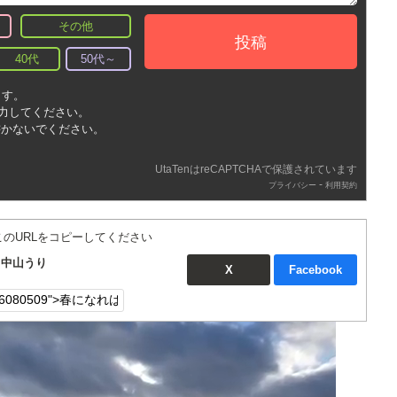
その他
投稿
40代
50代～
ます。
入力してください。
書かないでください。
UtaTenはreCAPTCHAで保護されています
-
プライバシー
利用契約
このURLをコピーしてください
：中山うり
X
Facebook