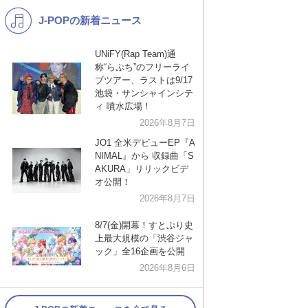
J-POPの新着ニュース
K-POP
バンド
演歌・歌謡
洋楽
UNiFY(Rap Team)通
称“らぷち”のフリーライ
VTuber
ディズニー
ブツアー、ラストは9/17
池袋・サンシャインシテ
ィ 噴水広場！
2026年8月7日
JO1 全米デビューEP『A
NIMAL』から 収録曲「S
AKURA」リリックビデ
オ公開！
2026年8月7日
8/7(金)開幕！すとぷり史
上最大規模の「渋谷ジャ
ック」全16企画を公開
2026年8月6日