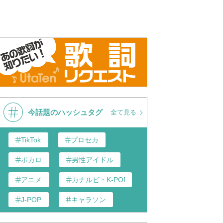
今話題のハッシュタグ
全て見る
TikTok
プロセカ
ボカロ
男性アイドル
アニメ
カナルビ・K-POP和訳
J-POP
キャラソン
あんスタ
歌い手