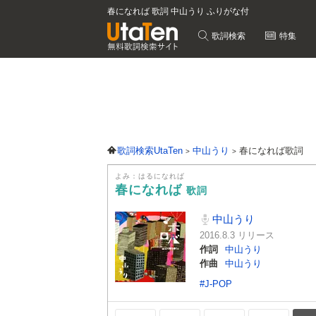
春になれば 歌詞 中山うり ふりがな付
歌詞検索
特集
歌詞検索UtaTen
中山うり
春になれば歌詞
よみ：はるになれば
春になれば
歌詞
中山うり
2016.8.3 リリース
作詞
中山うり
作曲
中山うり
#J-POP