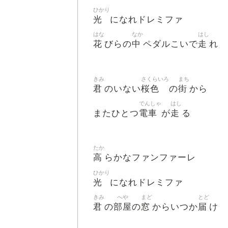
ひかり
光
になれドレミファ
はな
なか
はし
花
中
走
びらの
ペダルこいで
れ
きみ
さくらいろ
まち
君
桜色
街
のいない
の
から
でんしゃ
はし
電車
走
またひとつ
が
る
たか
高
らかなファンファーレ
ひかり
光
になれドレミファ
きみ
へや
まど
とど
君
部屋
窓
届
の
の
からいつか
け