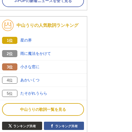
J-POPの新着ニュースを全て見る
中山うりの人気歌詞ランキング
星の界
1位
雨に魔法をかけて
2位
小さな窓に
3位
あかいくつ
4位
たそがれうらら
5位
中山うりの歌詞一覧を見る
ランキング共有
ランキング共有