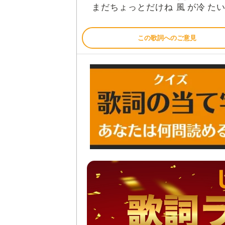
風
冷
まだちょっとだけね
が
た
この歌詞へのご意見