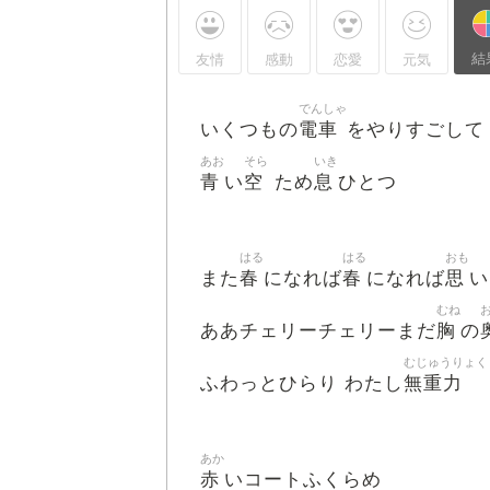
結
友情
感動
恋愛
元気
でんしゃ
電車
いくつもの
をやりすごして
あお
そら
いき
青
空
息
い
ため
ひとつ
はる
はる
おも
春
春
思
また
になれば
になれば
い
むね
胸
ああチェリーチェリーまだ
の
むじゅうりょく
無重力
ふわっとひらり わたし
あか
赤
いコートふくらめ