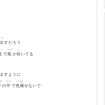
だ
出
すだろう
おく
かぜ
ふ
奥
風
吹
で
が
いてる
ますように
め
なか
いろあ
夢
中
色褪
の
で
せないで