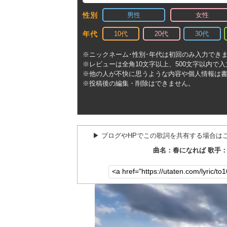
男性
女性
性別
10代
20代
30代
年代
※ニックネーム･性別･年代は初回のみ入力でき
※レビューは全角10文字以上、500文字以内で
※他の人が不快に思うような内容や個人情報は
※投稿後の編集・削除はできません。
▶︎ ブログやHPでこの歌詞を共有する場合は
曲名：春になれば 歌手