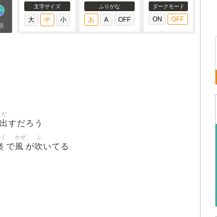
文字サイズ
ふりがな
ダークモード
果
だ
出
すだろう
おく
かぜ
ふ
奥
風
吹
で
が
いてる