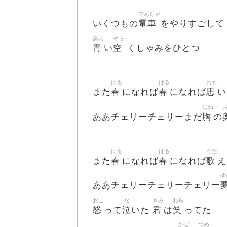
でんしゃ
電車
いくつもの
をやりすごして
あお
そら
青
空
い
くしゃみをひとつ
はる
はる
おも
春
春
思
また
になれば
になれば
い
むね
胸
ああチェリーチェリーまだ
の
はる
はる
うた
春
春
歌
また
になれば
になれば
え
ゆ
ああチェリーチェリーチェリー
おこ
な
きみ
わら
怒
泣
君
笑
って
いた
は
ってた
かぜ
つめ