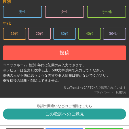
性別
男性
女性
その他
年代
10代
20代
30代
40代
50代～
投稿
※ニックネーム･性別･年代は初回のみ入力できます。
※レビューは全角10文字以上、500文字以内で入力してください。
※他の人が不快に思うような内容や個人情報は書かないでください。
※投稿後の編集・削除はできません。
UtaTenはreCAPTCHAで保護されています
-
プライバシー
利用契約
歌詞の間違いなどのご指摘はこちら
この歌詞へのご意見