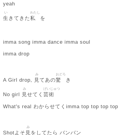
yeah
い
わたし
生
私
きてきた
を
imma song imma dance imma soul
imma drop
み
おどろ
見
驚
A Girl drop,
てあの
き
み
げいじゅつ
見
芸術
No girl
せてく
What's real わからせてくimma top top top top
み
見
Shotよそ
をしてたら バンバン