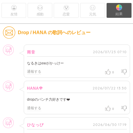
結果
友情
感動
恋愛
元気
Drop / HANA の歌詞へのレビュー
女性
2026/07/23 07:10
雨音
なるきはewがかっけー
通報する
0
女性
2026/07/22 13:30
HANA🌹
dropのパンチ力好きです❤️
通報する
0
女性
2026/06/30 17:19
ひなっぴ