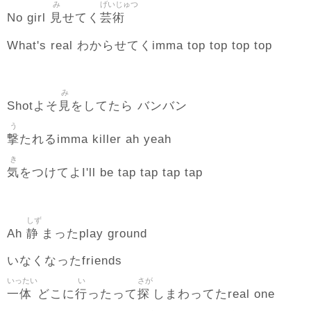
み
げいじゅつ
見
芸術
No girl
せてく
What's real わからせてくimma top top top top
み
見
Shotよそ
をしてたら バンバン
う
撃
たれるimma killer ah yeah
き
気
をつけてよI'll be tap tap tap tap
しず
静
Ah
まったplay ground
いなくなったfriends
いったい
い
さが
一体
行
探
どこに
ったって
しまわってたreal one