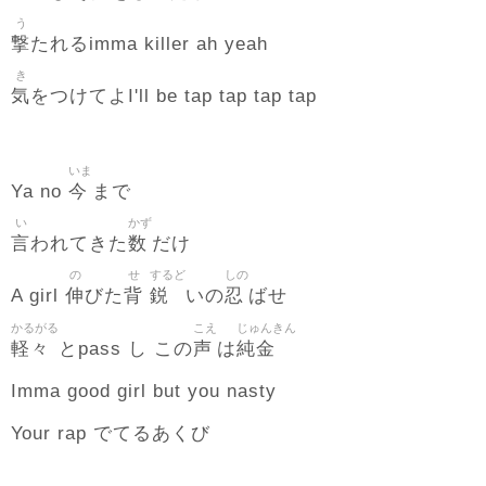
う
撃
たれるimma killer ah yeah
き
気
をつけてよI'll be tap tap tap tap
いま
今
Ya no
まで
い
かず
言
数
われてきた
だけ
の
せ
するど
しの
伸
背
鋭
忍
A girl
びた
いの
ばせ
かるがる
こえ
じゅんきん
軽々
声
純金
とpass し この
は
Imma good girl but you nasty
Your rap でてるあくび