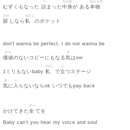
つ
なかみ
ほんもの
詰
中身
本物
むずくもなった
まった
が ある
さが
わたし
探
私
しなら
のポケット
don't wanna be perfect, I do not wanna be
かち
き
価値
気
のないコピーにもなる
はew
わたし
た
私
立
1ミリもないbaby
で
つステージ
き
い
気
入
に
らないならok いつでもpay back
すべ
全
かけてきた
てを
Baby can't you hear my voice and soul