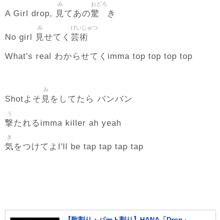
み
おどろ
見
驚
A Girl drop,
てあの
き
み
げいじゅつ
見
芸術
No girl
せてく
What's real わからせてくimma top top top top
み
見
Shotよそ
をしてたら バンバン
う
撃
たれるimma killer ah yeah
き
気
をつけてよI'll be tap tap tap tap
【歌割り・パート割り】HANA「Drop」