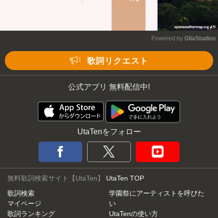
Powered by 
GliaStudios
Mute
歌詞リクエスト
公式アプリ 無料配信中!
UtaTenをフォロー
無料歌詞検索サイト【UtaTen】
UtaTen TOP
歌詞検索
学園祭にアーティストを呼びた
マイページ
い
歌詞ランキング
UtaTenの使い方