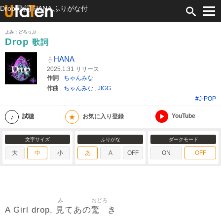
Drop 歌詞 HANA ふりがな付
よみ：どろっぷ
Drop
歌詞
HANA
2025.1.31 リリース
作詞
ちゃんみな
作曲
ちゃんみな
,
JIGG
#J-POP
YouTube
★
試聴
お気に入り登録
文字サイズ
ふりがな
ダークモード
大
中
小
あ
A
OFF
ON
OFF
み
おどろ
見
驚
A Girl drop,
てあの
き