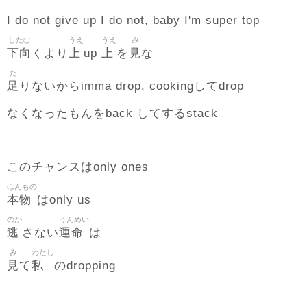
I do not give up I do not, baby I'm super top
したむ
うえ
うえ
み
下向
上
上
見
くより
up
を
な
た
足
りないからimma drop, cookingしてdrop
なくなったもんをback してするstack
このチャンスはonly ones
ほんもの
本物
はonly us
のが
うんめい
逃
運命
さない
は
み
わたし
見
私
て
のdropping