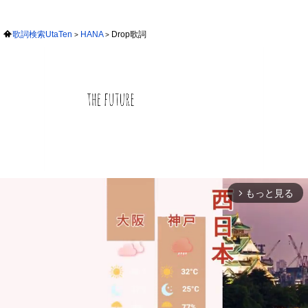
歌詞検索UtaTen
HANA
Drop歌詞
もっと見る
arrow_forward_ios