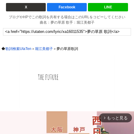
X
Facebook
LINE
ブログやHPでこの歌詞を共有する場合はこのURLをコピーしてください
曲名：夢の草原 歌手：堀江美都子
歌詞検索UtaTen
堀江美都子
夢の草原歌詞
もっと見る
arrow_forward_ios