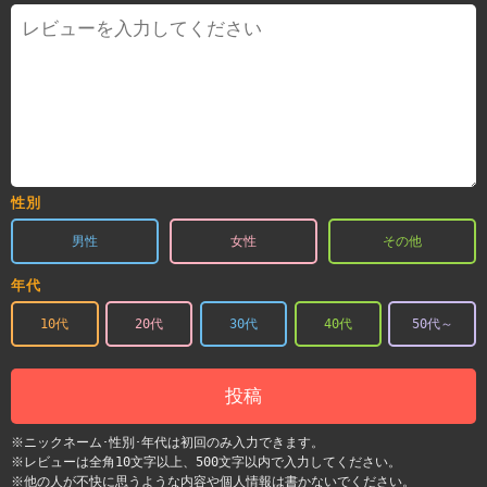
性別
男性
女性
その他
年代
10代
20代
30代
40代
50代～
投稿
※ニックネーム･性別･年代は初回のみ入力できます。
※レビューは全角10文字以上、500文字以内で入力してください。
※他の人が不快に思うような内容や個人情報は書かないでください。