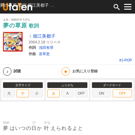
夢の草原 歌詞 堀江美都子 ふりがな付
よみ：ゆめのそうげん
夢の草原
歌詞
堀江美都子
2004.2.18 リリース
作詞
浅田有理
作曲
若草恵
#J-POP
★
試聴
お気に入り登録
文字サイズ
ふりがな
ダークモード
大
中
小
あ
A
OFF
ON
OFF
ゆめ
ひ
かな
夢
日
叶
はいつの
か
えられるよと