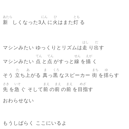
あたら
にん
ひ
とも
新
人
火
灯
しくなった3
に
はまた
る
はし
だ
走
出
マシンみたい ゆっくりとリズムは
り
す
てん
てん
せん
えが
点
点
線
描
マシンみたい
と
がすっと
を
く
た
あ
ま
くろ
まち
ゆ
立
上
真
黒
街
揺
そう
ち
がる
っ
なスピーカー
を
らす
さき
いそ
まえ
まえ
まえ
めざ
先
急
前
前
前
目指
を
ぐ そして
の
の
を
す
おわらせない
もうしばらく ここにいるよ