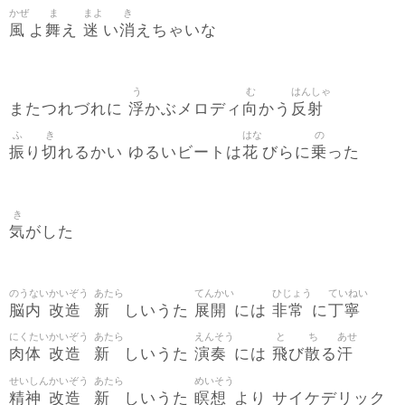
かぜ
ま
まよ
き
風
舞
迷
消
よ
え
い
えちゃいな
う
む
はんしゃ
浮
向
反射
またつれづれに
かぶメロディ
かう
ふ
き
はな
の
振
切
花
乗
り
れるかい ゆるいビートは
びらに
った
き
気
がした
のうない
かいぞう
あたら
てんかい
ひじょう
ていねい
脳内
改造
新
展開
非常
丁寧
しいうた
には
に
にくたい
かいぞう
あたら
えんそう
と
ち
あせ
肉体
改造
新
演奏
飛
散
汗
しいうた
には
び
る
せいしん
かいぞう
あたら
めいそう
精神
改造
新
瞑想
しいうた
より サイケデリック