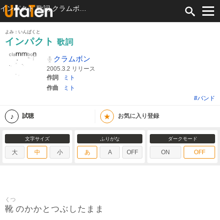
インパクト 歌詞 クラムボン ふりがな付
よみ：いんぱくと
インパクト
歌詞
クラムボン
2005.3.2 リリース
作詞
ミト
作曲
ミト
#バンド
★
試聴
お気に入り登録
文字サイズ
ふりがな
ダークモード
大
中
小
あ
A
OFF
ON
OFF
くつ
靴
のかかとつぶしたまま