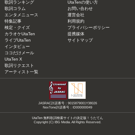
歌詞ランキング
UtaTenの使い方
歌詞コラム
お問い合わせ
エンタメニュース
運営会社
特集記事
利用規約
検定・クイズ
プライバシーポリシー
カラオケUtaTen
提携媒体
ライブUtaTen
サイトマップ
インタビュー
ココだけメール
UtaTen X
歌詞リクエスト
アーティスト一覧
JASRAC許諾番号：9015879001Y38026
NexTone許諾番号：ID000000049
UtaTen 無料歌詞検索サイトの決定版！うたてん
Copyright (C) IBG Media. All Rights Reserved.