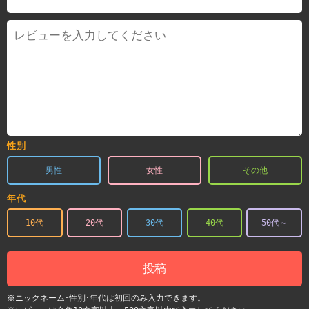
性別
男性
女性
その他
年代
10代
20代
30代
40代
50代～
投稿
※ニックネーム･性別･年代は初回のみ入力できます。