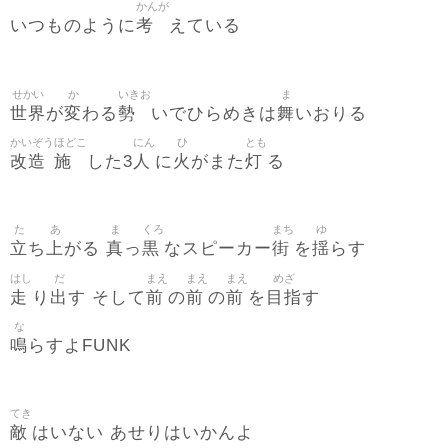
かんが
考
いつものように
えている
せかい
か
いきお
ま
世界
変
勢
舞
が
わる
いでひらめきは
いおりる
かいぞう
ほどこ
にん
ひ
とも
改造
施
人
火
灯
した3
に
がまた
る
た
あ
ま
くろ
まち
ゆ
立
上
真
黒
街
揺
ち
がる
っ
なスピーカー
を
らす
はし
だ
まえ
まえ
まえ
めざ
走
出
前
前
前
目指
り
す そして
の
の
を
す
な
鳴
らすよFUNK
てき
敵
はいない あせりはいかんよ