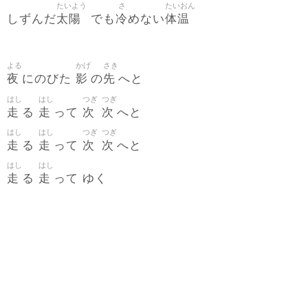
たいよう
さ
たいおん
太陽
冷
体温
しずんだ
でも
めない
よる
かげ
さき
夜
影
先
にのびた
の
へと
はし
はし
つぎ
つぎ
走
走
次
次
る
って
へと
はし
はし
つぎ
つぎ
走
走
次
次
る
って
へと
はし
はし
走
走
る
って ゆく