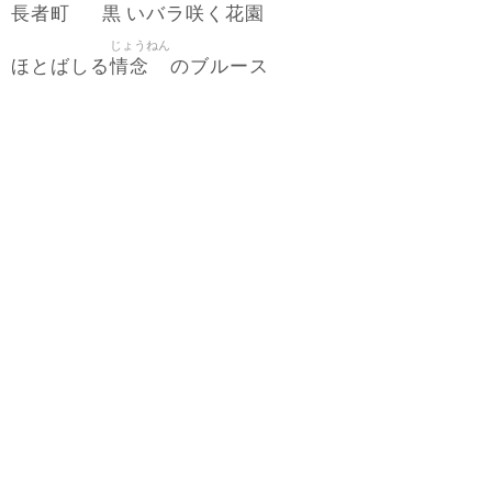
長者町
黒
咲
花園
いバラ
く
じょうねん
情念
ほとばしる
のブルース