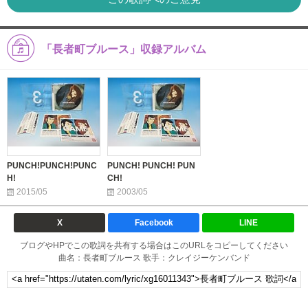
「長者町ブルース」収録アルバム
PUNCH!PUNCH!PUNC
PUNCH! PUNCH! PUN
H!
CH!
2015/05
2003/05
X
Facebook
LINE
ブログやHPでこの歌詞を共有する場合はこのURLをコピーしてください
曲名：長者町ブルース 歌手：クレイジーケンバンド