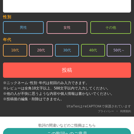
性別
男性
女性
その他
年代
10代
20代
30代
40代
50代～
投稿
※ニックネーム･性別･年代は初回のみ入力できます。
※レビューは全角10文字以上、500文字以内で入力してください。
※他の人が不快に思うような内容や個人情報は書かないでください。
※投稿後の編集・削除はできません。
UtaTenはreCAPTCHAで保護されています
-
プライバシー
利用契約
歌詞の間違いなどのご指摘はこちら
この歌詞へのご意見