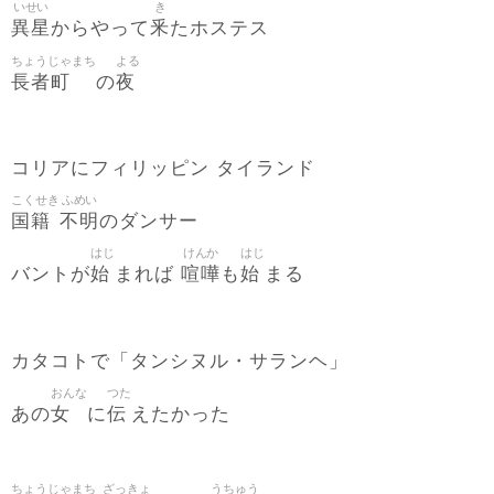
いせい
き
異星
釆
からやって
たホステス
ちょうじゃまち
よる
長者町
夜
の
コリアにフィリッピン タイランド
こくせき
ふめい
国籍
不明
のダンサー
はじ
けんか
はじ
始
喧嘩
始
バントが
まれば
も
まる
カタコトで「タンシヌル・サランヘ」
おんな
つた
女
伝
あの
に
えたかった
ちょうじゃまち
ざっきょ
うちゅう