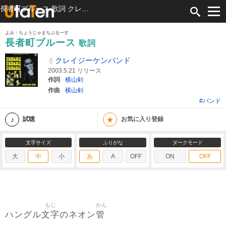
長者町ブルース 歌詞 クレイジーケンバンド ふりがな付
よみ：ちょうじゃまちぶるーす
長者町ブルース
歌詞
クレイジーケンバンド
2003.5.21 リリース
作詞
横山剣
作曲
横山剣
#バンド
★
試聴
お気に入り登録
文字サイズ
ふりがな
ダークモード
大
中
小
あ
A
OFF
ON
OFF
もじ
かん
文字
管
ハングル
のネオン