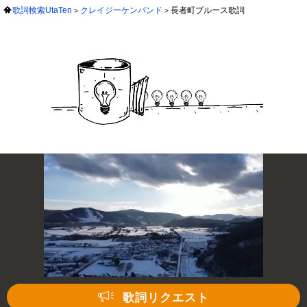
歌詞検索UtaTen
クレイジーケンバンド
長者町ブルース歌詞
歌詞リクエスト