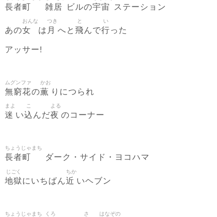
長者町
雑居
宇宙
ビルの
ステーション
おんな
つき
と
い
女
月
飛
行
あの
は
へと
んで
った
アッサー!
ムグンファ
かお
無窮花
薫
の
りにつられ
まよ
こ
よる
迷
込
夜
い
んだ
のコーナー
ちょうじゃまち
長者町
ダーク・サイド・ヨコハマ
じごく
ちか
地獄
近
にいちばん
いヘブン
ちょうじゃまち
くろ
さ
はなぞの