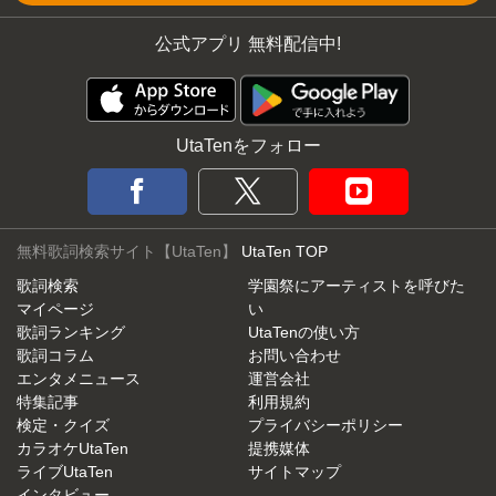
公式アプリ 無料配信中!
UtaTenをフォロー
無料歌詞検索サイト【UtaTen】
UtaTen TOP
歌詞検索
学園祭にアーティストを呼びた
マイページ
い
歌詞ランキング
UtaTenの使い方
歌詞コラム
お問い合わせ
エンタメニュース
運営会社
特集記事
利用規約
検定・クイズ
プライバシーポリシー
カラオケUtaTen
提携媒体
ライブUtaTen
サイトマップ
インタビュー