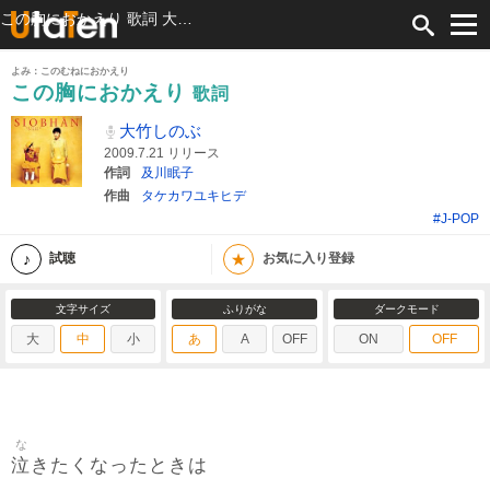
この胸におかえり 歌詞 大竹しのぶ ふりがな付
よみ：このむねにおかえり
この胸におかえり
歌詞
大竹しのぶ
2009.7.21 リリース
作詞
及川眠子
作曲
タケカワユキヒデ
#J-POP
★
試聴
お気に入り登録
文字サイズ
ふりがな
ダークモード
大
中
小
あ
A
OFF
ON
OFF
な
泣
きたくなったときは