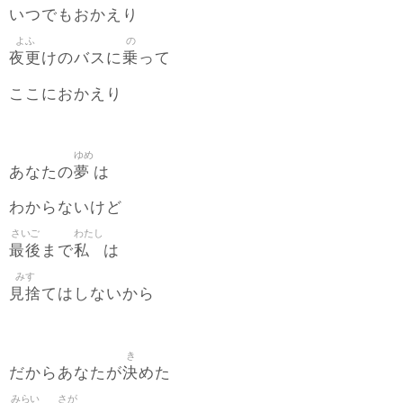
いつでもおかえり
よふ
の
夜更
乗
けのバスに
って
ここにおかえり
ゆめ
夢
あなたの
は
わからないけど
さいご
わたし
最後
私
まで
は
みす
見捨
てはしないから
き
決
だからあなたが
めた
みらい
さが