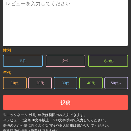
性別
男性
女性
その他
年代
10代
20代
30代
40代
50代～
投稿
※ニックネーム･性別･年代は初回のみ入力できます。
※レビューは全角10文字以上、500文字以内で入力してください。
※他の人が不快に思うような内容や個人情報は書かないでください。
※投稿後の編集・削除はできません。