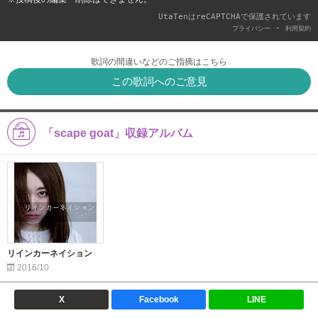
UtaTenはreCAPTCHAで保護されています
-
プライバシー
利用契約
歌詞の間違いなどのご指摘はこちら
この歌詞へのご意見
「scape goat」収録アルバム
リインカーネイション
2016/10
X
Facebook
LINE