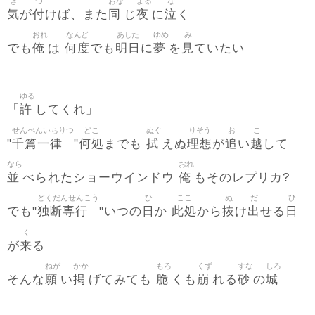
き
つ
おな
よる
な
気
付
同
夜
泣
が
けば、また
じ
に
く
おれ
なんど
あした
ゆめ
み
俺
何度
明日
夢
見
でも
は
でも
に
を
ていたい
ゆる
許
「
してくれ」
せんぺんいちりつ
どこ
ぬぐ
りそう
お
こ
千篇一律
何処
拭
理想
追
越
"
"
までも
えぬ
が
い
して
なら
おれ
並
俺
べられたショーウインドウ
もそのレプリカ?
どくだんせんこう
ひ
ここ
ぬ
だ
ひ
独断専行
日
此処
抜
出
日
でも"
"いつの
か
から
け
せる
く
来
が
る
ねが
かか
もろ
くず
すな
しろ
願
掲
脆
崩
砂
城
そんな
い
げてみても
くも
れる
の