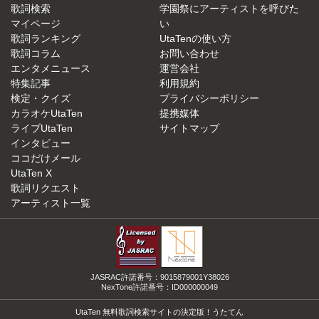
歌詞検索
学園祭にアーティストを呼びた
マイページ
い
歌詞ランキング
UtaTenの使い方
歌詞コラム
お問い合わせ
エンタメニュース
運営会社
特集記事
利用規約
検定・クイズ
プライバシーポリシー
カラオケUtaTen
提携媒体
ライブUtaTen
サイトマップ
インタビュー
ココだけメール
UtaTen X
歌詞リクエスト
アーティスト一覧
JASRAC許諾番号：9015879001Y38026
NexTone許諾番号：ID000000049
UtaTen 無料歌詞検索サイトの決定版！うたてん