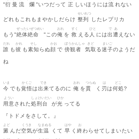
衍
曼
流
爛
正
流
"
"いつだって
しいほうには
れない
せいれつ
整列
どれもこれもまやかしだらけ
したレプリカ
ぜったいぜつめい
おれ
すく
ひと
で
あ
絶体絶命
俺
救
人
出
遭
もう"
"この
を
える
には
えない
だれ
かれ
そし
かお
ぼうかんしゃ
きど
まいご
誰
彼
素知
顔
傍観者
気取
迷子
も
も
らぬ
で
る
のようだ
ね
いま
かくご
でき
おれ
つらぬ
は
どこ
今
覚悟
出来
俺
貫
刃
何処
でも
は
てるのに
を
く
は
?
ようい
しょけいだい
ひか
用意
処刑台
光
された
が
ってる
『トドメをさして。』
よど
くうき
なまぬる
はや
お
澱
空気
生温
早
終
んだ
が
くて
く
わらせてしまいたい