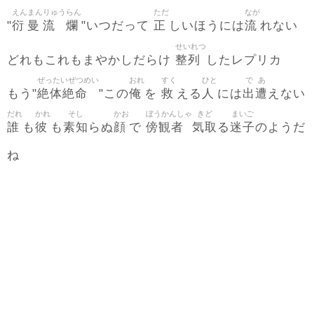
えん
まん
りゅう
らん
ただ
なが
衍
曼
流
爛
正
流
"
"いつだって
しいほうには
れない
せいれつ
整列
どれもこれもまやかしだらけ
したレプリカ
ぜったいぜつめい
おれ
すく
ひと
で
あ
絶体絶命
俺
救
人
出
遭
もう"
"この
を
える
には
えない
だれ
かれ
そし
かお
ぼうかんしゃ
きど
まいご
誰
彼
素知
顔
傍観者
気取
迷子
も
も
らぬ
で
る
のようだ
ね