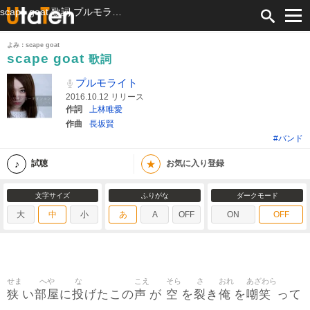
scape goat 歌詞 プルモライト ふりがな付
よみ：scape goat
scape goat
歌詞
プルモライト
2016.10.12 リリース
作詞
上林唯愛
作曲
長坂賢
#バンド
★
試聴
お気に入り登録
文字サイズ
ふりがな
ダークモード
大
中
小
あ
A
OFF
ON
OFF
せま
へや
な
こえ
そら
さ
おれ
あざわら
狭
部屋
投
声
空
裂
俺
嘲笑
い
に
げたこの
が
を
き
を
って