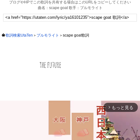
ブログやHPでこの歌詞を共有する場合はこのURLをコピーしてください
曲名：scape goat 歌手：プルモライト
歌詞検索UtaTen
プルモライト
scape goat歌詞
もっと見る
arrow_forward_ios