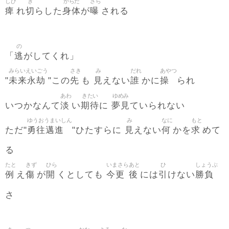
しび
き
からだ
さら
痺
切
身体
曝
れ
らした
が
される
の
逃
「
がしてくれ」
みらいえいごう
さき
み
だれ
あやつ
未来永劫
先
見
誰
操
"
"この
も
えない
かに
られ
あわ
きたい
ゆめみ
淡
期待
夢見
いつかなんて
い
に
ていられない
ゆうおうまいしん
み
なに
もと
勇往邁進
見
何
求
ただ"
"ひたすらに
えない
かを
めて
る
たと
きず
ひら
いまさら
あと
ひ
しょうぶ
例
傷
開
今更
後
引
勝負
え
が
くとしても
には
けない
さ