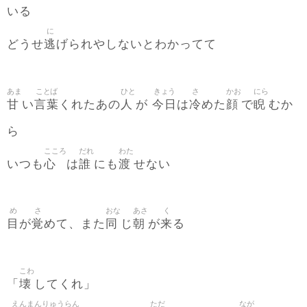
いる
に
逃
どうせ
げられやしないとわかってて
あま
ことば
ひと
きょう
さ
かお
にら
甘
言葉
人
今日
冷
顔
睨
い
くれたあの
が
は
めた
で
むか
ら
こころ
だれ
わた
心
誰
渡
いつも
は
にも
せない
め
さ
おな
あさ
く
目
覚
同
朝
来
が
めて、また
じ
が
る
こわ
壊
「
してくれ」
えん
まん
りゅう
らん
ただ
なが