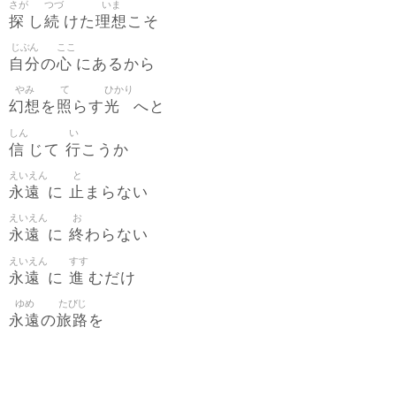
さが
つづ
いま
探
続
理想
し
けた
こそ
じぶん
ここ
自分
心
の
にあるから
やみ
て
ひかり
幻想
照
光
を
らす
へと
しん
い
信
行
じて
こうか
えいえん
と
永遠
止
に
まらない
えいえん
お
永遠
終
に
わらない
えいえん
すす
永遠
進
に
むだけ
ゆめ
たびじ
永遠
旅路
の
を