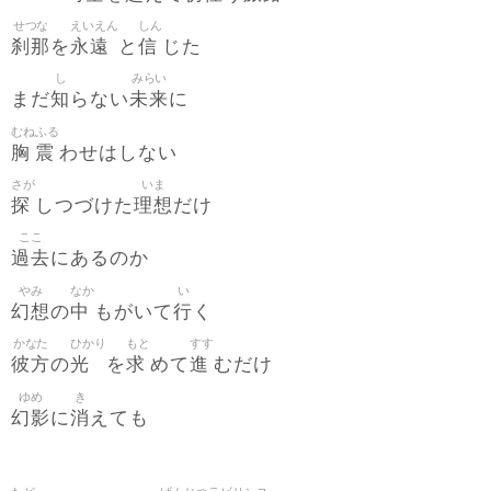
せつな
えいえん
しん
刹那
永遠
信
を
と
じた
し
みらい
知
未来
まだ
らない
に
むね
ふる
胸
震
わせはしない
さが
いま
探
理想
しつづけた
だけ
ここ
過去
にあるのか
やみ
なか
い
幻想
中
行
の
もがいて
く
かなた
ひかり
もと
すす
彼方
光
求
進
の
を
めて
むだけ
ゆめ
き
幻影
消
に
えても