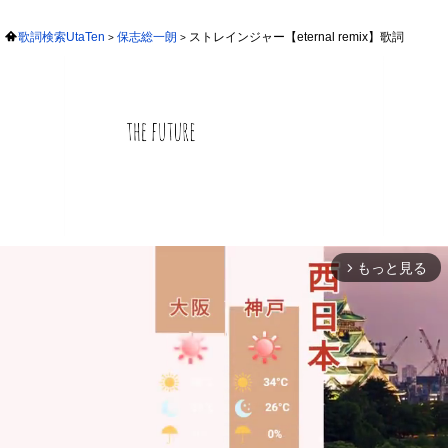
歌詞検索UtaTen
保志総一朗
ストレインジャー【eternal remix】歌詞
もっと見る
arrow_forward_ios