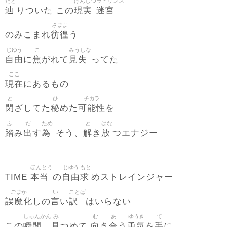
たど
げんじつ
ラビリンス
辿
現実
迷宮
りついた この
さまよ
彷徨
のみこまれ
う
じゆう
こ
みうしな
自由
焦
見失
に
がれて
ってた
ここ
現在
にあるもの
と
ひ
チカラ
閉
秘
可能性
ざしてた
めた
を
ふ
だ
ため
と
はな
踏
出
為
解
放
み
す
そう、
き
つエナジー
ほんとう
じゆう
もと
本当
自由
求
TIME
の
めストレインジャー
ごまか
い
ことば
誤魔化
言
訳
しの
い
はいらない
しゅんかん
み
む
あ
ゆうき
て
瞬間
見
向
合
勇気
手
この
つめて
き
う
を
に