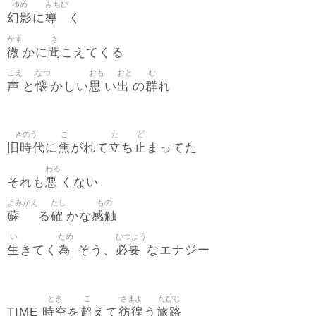
ゆめ
みちび
幻影
導
に
く
かす
き
微
聞
かに
こえてくる
こえ
なつ
おも
おと
む
声
懐
思
出
群
と
かしい
い
の
れ
きのう
こ
た
ど
旧時代
焦
立
止
に
がれて
ち
まってた
わる
悪
それも
くない
よみがえ
たし
もの
蘇
確
感触
る
かな
い
ため
ひつよう
生
為
必要
きてく
そう、
なエナジー
とき
こ
さまよ
たびじ
時空
超
彷徨
旅路
TIME
を
えて
う