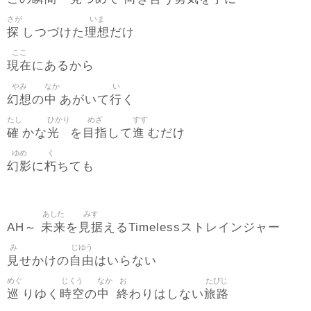
さが
いま
探
理想
しつづけた
だけ
ここ
現在
にあるから
やみ
なか
い
幻想
中
行
の
あがいて
く
たし
ひかり
めざ
すす
確
光
目指
進
かな
を
して
むだけ
ゆめ
く
幻影
朽
に
ちても
あした
みす
未来
見据
AH～
を
えるTimelessストレインジャー
み
じゆう
見
自由
せかけの
はいらない
めぐ
じくう
なか
お
たびじ
巡
時空
中
終
旅路
りゆく
の
わりはしない