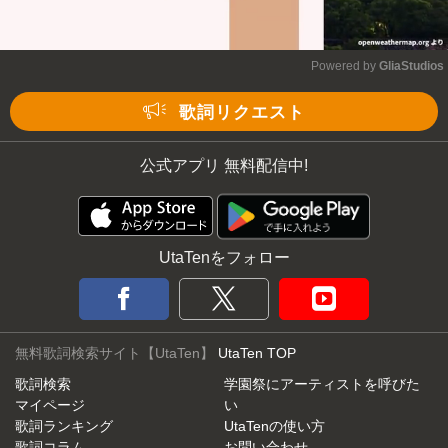
Powered by 
GliaStudios
Mute
歌詞リクエスト
公式アプリ 無料配信中!
UtaTenをフォロー
無料歌詞検索サイト【UtaTen】
UtaTen TOP
歌詞検索
学園祭にアーティストを呼びた
マイページ
い
歌詞ランキング
UtaTenの使い方
歌詞コラム
お問い合わせ