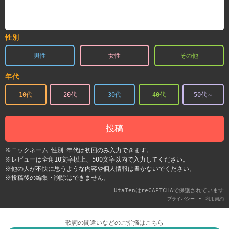
性別
男性
女性
その他
年代
10代
20代
30代
40代
50代～
投稿
※ニックネーム･性別･年代は初回のみ入力できます。
※レビューは全角10文字以上、500文字以内で入力してください。
※他の人が不快に思うような内容や個人情報は書かないでください。
※投稿後の編集・削除はできません。
UtaTenはreCAPTCHAで保護されています
-
プライバシー
利用契約
歌詞の間違いなどのご指摘はこちら