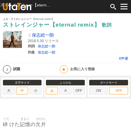
ストレインジャー【eternal remix】 歌詞 保志総一朗 ふりがな付
よみ：すとれいんじゃー【eternal remix】
ストレインジャー【eternal remix】
歌詞
保志総一朗
2018.5.30 リリース
作詞
保志総一朗
作曲
保志総一朗
#声優
★
試聴
お気に入り登録
文字サイズ
ふりがな
ダークモード
大
中
小
あ
A
OFF
ON
OFF
くだ
きおく
かけら
砕
記憶
欠片
けた
の