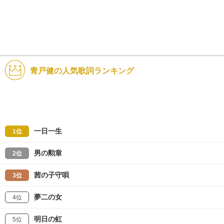
青戸健の人気歌詞ランキング
一日一生
1位
男の勲章
2位
茜の子守唄
3位
夢二の女
4位
明日の虹
5位