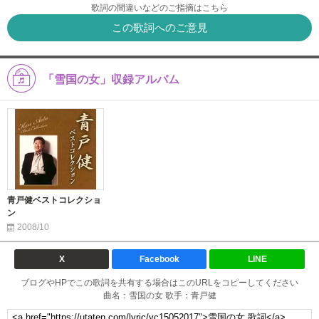
歌詞の間違いなどのご指摘はこちら
この歌詞へのご意見
「雪国の女」収録アルバム
青戸健ベストコレクショ
ン
2008/10
X
Facebook
LINE
ブログやHPでこの歌詞を共有する場合はこのURLをコピーしてください
曲名：雪国の女 歌手：青戸健