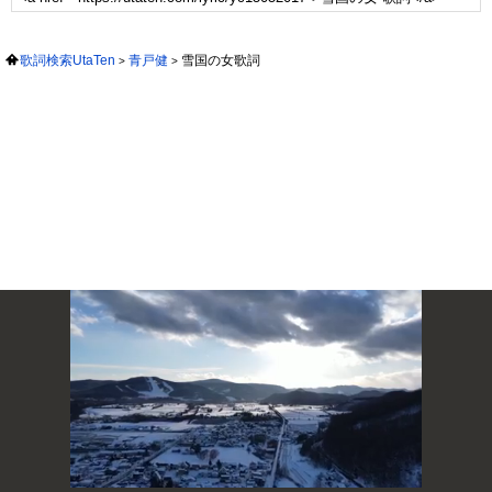
歌詞検索UtaTen
青戸健
雪国の女歌詞