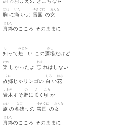
踊
るおまえの ぎこちなさ
むね
いた
ゆきぐに
おんな
胸
痛
雪国
女
に
いよ
の
まわた
真綿
のこころ そのままに
し
みじか
みせ
知
短
酒場
って
い この
だけど
たの
わす
楽
忘
しかったよ
れはしない
くに
しろ
はな
故郷
白
花
じゃリンゴの
い
いわき
の
さ
ころ
岩木
野
咲
頃
すそ
に
く
か
たび
なご
ゆきぐに
おんな
旅
名残
雪国
女
の
りの
の
まわた
真綿
のこころ そのままに