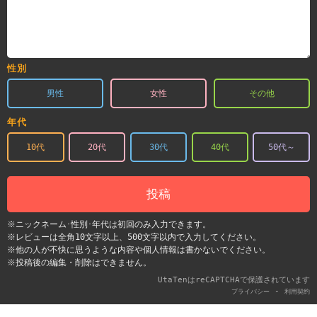
性別
男性
女性
その他
年代
10代
20代
30代
40代
50代～
投稿
※ニックネーム･性別･年代は初回のみ入力できます。
※レビューは全角10文字以上、500文字以内で入力してください。
※他の人が不快に思うような内容や個人情報は書かないでください。
※投稿後の編集・削除はできません。
UtaTenはreCAPTCHAで保護されています
-
プライバシー
利用契約