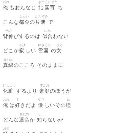
おれ
きた
くにそだ
俺
北
国育
もおんなじ
ち
とかい
かたすみ
都会
片隅
こんな
の
で
せの
にあ
背伸
似合
びするのは
わない
さび
ゆきぐに
ひと
寂
雪国
女
どこか
しい
の
まわた
真綿
のこころ そのままに
けしょう
すがお
化粧
素顔
するより
のほうが
おれ
す
やさ
め
俺
好
優
瞳
は
きだよ
しいその
さだめ
し
運命
知
どんな
か
らないが
おど