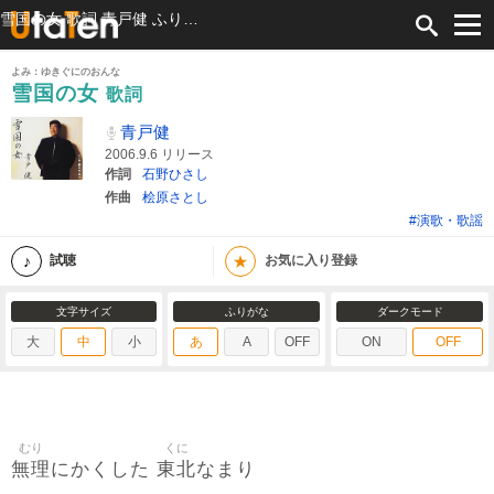
雪国の女 歌詞 青戸健 ふりがな付
よみ：ゆきぐにのおんな
雪国の女
歌詞
青戸健
2006.9.6 リリース
作詞
石野ひさし
作曲
桧原さとし
#演歌・歌謡
★
試聴
お気に入り登録
文字サイズ
ふりがな
ダークモード
大
中
小
あ
A
OFF
ON
OFF
むり
くに
無理
東北
にかくした
なまり