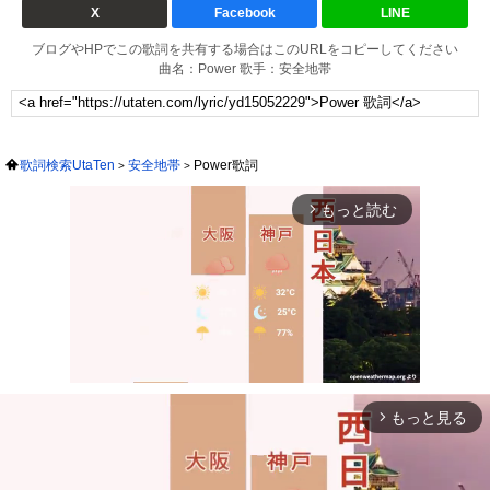
X
Facebook
LINE
ブログやHPでこの歌詞を共有する場合はこのURLをコピーしてください
曲名：Power 歌手：安全地帯
歌詞検索UtaTen
安全地帯
Power歌詞
もっと読む
arrow_forward_ios
もっと見る
arrow_forward_ios
Mute