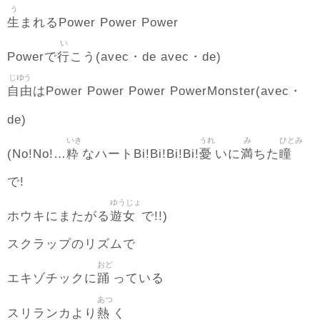
う
生
まれるPower Power Power
い
行
Powerで
こう(avec・de avec・de)
じゆう
自由
はPower Power Power PowerMonster(avec・
de)
いき
うれ
み
ひとみ
粋
憂
満
瞳
(No!No!…
なハートBi!Bi!Bi!Bi!
いに
ちた
で!
ゆうじょ
遊女
ホウキにまたがる
で!!)
スクラップのリズムで
おど
踊
エキゾチックに
っている
あつ
熱
スリランカより
く