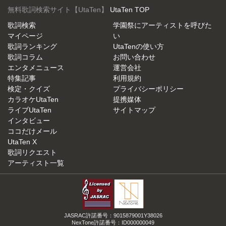
無料歌詞検索サイト【UtaTen】
UtaTen TOP
歌詞検索
学園祭にアーティストを呼びた
マイページ
い
歌詞ランキング
UtaTenの使い方
歌詞コラム
お問い合わせ
エンタメニュース
運営会社
特集記事
利用規約
検定・クイズ
プライバシーポリシー
カラオケUtaTen
提携媒体
ライブUtaTen
サイトマップ
インタビュー
ココだけメール
UtaTen X
歌詞リクエスト
アーティスト一覧
JASRAC許諾番号：9015879001Y38026
NexTone許諾番号：ID000000049