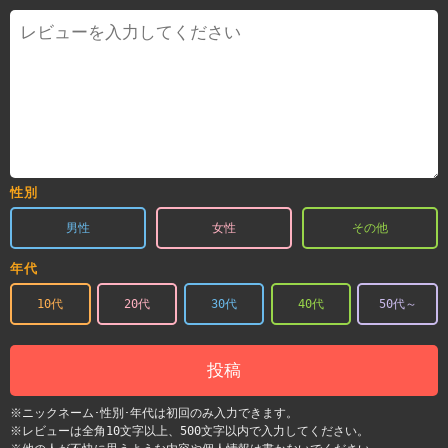
性別
男性
女性
その他
年代
10代
20代
30代
40代
50代～
投稿
※ニックネーム･性別･年代は初回のみ入力できます。
※レビューは全角10文字以上、500文字以内で入力してください。