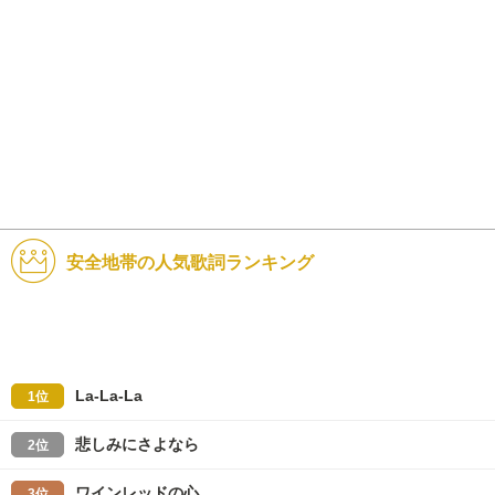
安全地帯の人気歌詞ランキング
La-La-La
1位
悲しみにさよなら
2位
ワインレッドの心
3位