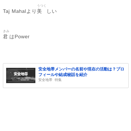
うつく
美
Taj Mahalより
しい
きみ
君
はPower
安全地帯メンバーの名前や現在の活動は？プロ
フィールや結成秘話を紹介
安全地帯
特集