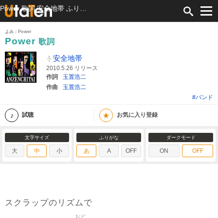
Power 歌詞 安全地帯 ふりがな付
よみ：Power
Power
歌詞
安全地帯
2010.5.26 リリース
作詞
玉置浩二
作曲
玉置浩二
#バンド
★
試聴
お気に入り登録
文字サイズ
ふりがな
ダークモード
大
中
小
あ
A
OFF
ON
OFF
スクラップのリズムで
おど