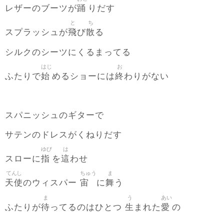
踊
レザーのブーツが
りだす
と
ち
飛
散
スプラッシュが
び
る
シルクのシーツにくるまってる
はじ
お
始
終
ふたりで
めるショーには
わりがない
スパニッシュのギターで
サテンのドレスがくねりだす
ゆび
は
指
這
スローに
を
わせ
てんし
ちゅう
ま
天使
宙
舞
のウィスパー
に
う
ま
う
あい
待
生
愛
ふたりが
ってるのはひとつ
まれた
の