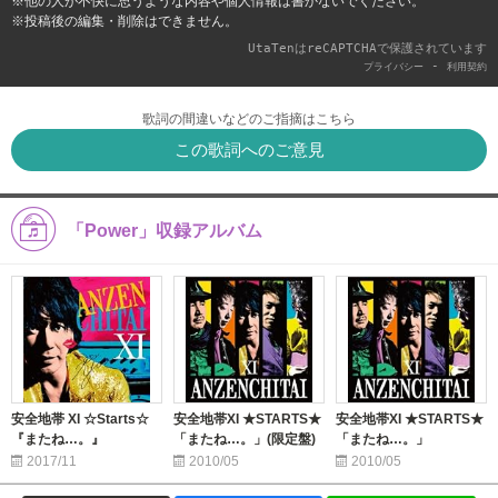
※他の人が不快に思うような内容や個人情報は書かないでください。
※投稿後の編集・削除はできません。
UtaTenはreCAPTCHAで保護されています
-
プライバシー
利用契約
歌詞の間違いなどのご指摘はこちら
この歌詞へのご意見
「Power」収録アルバム
安全地帯 XI ☆Starts☆
安全地帯XI ★STARTS★
安全地帯XI ★STARTS★
『またね…。』
「またね…。」(限定盤)
「またね…。」
2017/11
2010/05
2010/05