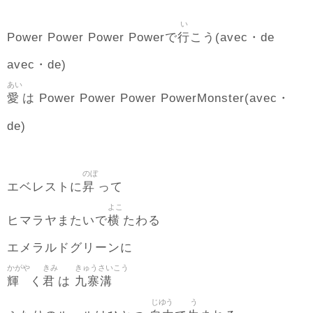
い
行
Power Power Power Powerで
こう(avec・de
avec・de)
あい
愛
は Power Power Power PowerMonster(avec・
de)
のぼ
昇
エベレストに
って
よこ
横
ヒマラヤまたいで
たわる
エメラルドグリーンに
かがや
きみ
きゅうさいこう
輝
君
九寨溝
く
は
じゆう
う