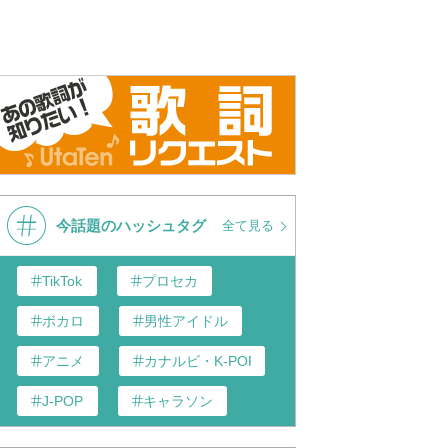
今話題のハッシュタグ
全て見る
TikTok
プロセカ
ボカロ
男性アイドル
アニメ
カナルビ・K-POP和訳
J-POP
キャラソン
あんスタ
歌い手