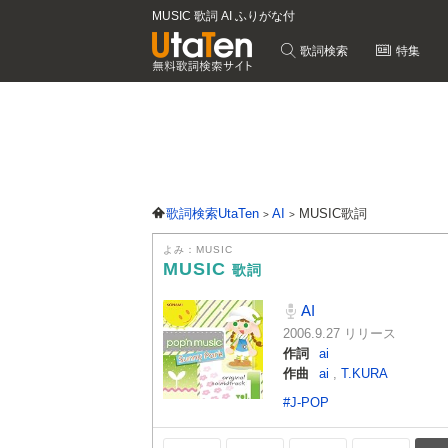
MUSIC 歌詞 AI ふりがな付
歌詞検索
特集
歌詞検索UtaTen
AI
MUSIC歌詞
よみ：MUSIC
MUSIC
歌詞
AI
2006.9.27 リリース
作詞
ai
作曲
ai
,
T.KURA
#J-POP