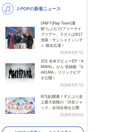
J-POPの新着ニュース
K-POP
演歌・歌謡
バンド
洋楽
UNiFY(Rap Team)通
称“らぷち”のフリーライ
VTuber
ディズニー
ブツアー、ラストは9/17
池袋・サンシャインシテ
ィ 噴水広場！
2026年8月7日
JO1 全米デビューEP『A
NIMAL』から 収録曲「S
AKURA」リリックビデ
オ公開！
2026年8月7日
8/7(金)開幕！すとぷり史
上最大規模の「渋谷ジャ
ック」全16企画を公開
2026年8月6日