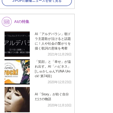
J-POPの新着ニュースを全て見る
AIの特集
AI「アルデバラン」朝ド
ラ主題歌が泣けると話題
に！人や社会の繋がりを
描く歌詞の意味を考察
2021年11月29日
「笑顔」と「幸せ」が溢
れ出す。AI「ハピネス」
[しゅかしゅんYUNA Uro
ck! 第74回］
2020年12月23日
AI「Story」が紡ぐ自分
だけの物語
2020年11月10日