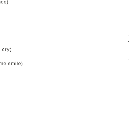
nce)
 cry)
me smile)