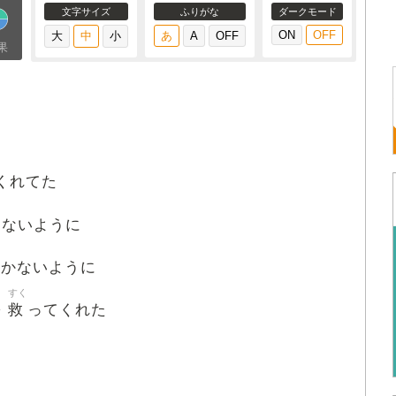
文字サイズ
ふりがな
ダークモード
果
くれてた
えないように
つかないように
すく
救
を
ってくれた