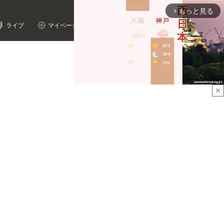
もっと見る
arrow_forward_ios
ライブ
マイページ
close
Mute