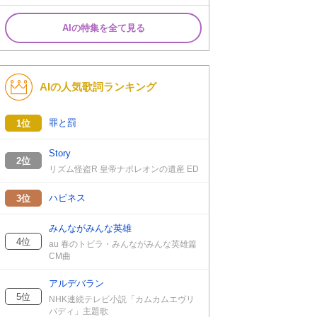
AIの特集を全て見る
AIの人気歌詞ランキング
罪と罰
1位
Story
2位
リズム怪盗R 皇帝ナポレオンの遺産 ED
ハピネス
3位
みんながみんな英雄
4位
au 春のトビラ・みんながみんな英雄篇
CM曲
アルデバラン
5位
NHK連続テレビ小説「カムカムエヴリ
バディ」主題歌