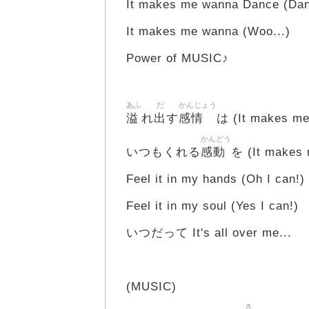
It makes me wanna Dance (Da
It makes me wanna (Woo...)
Power of MUSIC♪
あふ
だ
かんじょう
溢
出
感情
れ
す
は (It makes me
かんどう
感動
いつもくれる
を (It makes 
Feel it in my hands (Oh I can!)
Feel it in my soul (Yes I can!)
いつだって It's all over me...
(MUSIC)
き