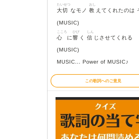
たいせつ
おし
大切
教
なモノ
えてくれたのは 
(MUSIC)
こころ
ひび
しん
心
響
信
に
く
じさせてくれる
(MUSIC)
MUSIC... Power of MUSIC♪
この歌詞へのご意見