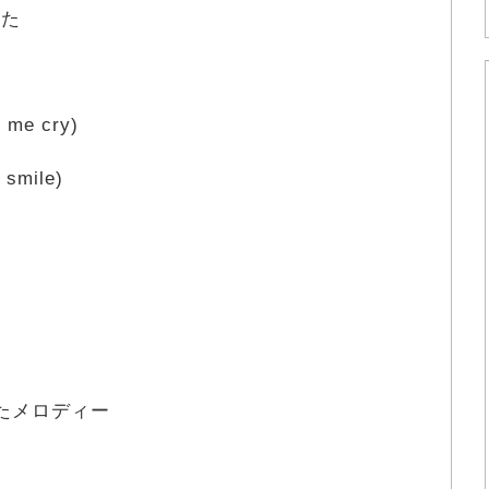
てた
me cry)
smile)
は
たメロディー