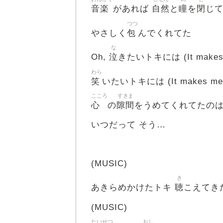
音楽
自然
瞳
閉
があれば
と
を
じ
つつ
包
やさしく
んでくれてた
な
泣
Oh,
きたいトキには (It makes 
わら
笑
いたいトキには (It makes me 
こころ
すきま
心
隙間
の
をうめてくれてたの
いつだって そう…
(MUSIC)
き
聴
あきらめかけたトキ
こえてき
(MUSIC)
たいせつ
おし