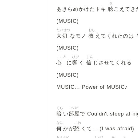
き
聴
あきらめかけたトキ
こえてき
(MUSIC)
たいせつ
おし
大切
教
なモノ
えてくれたのは 
(MUSIC)
こころ
ひび
しん
心
響
信
に
く
じさせてくれる
(MUSIC)
MUSIC... Power of MUSIC♪
くら
へや
暗
部屋
い
で Couldn't sleep at ni
なに
こわ
何
恐
かが
くて… (I was afraid)
おんがく
しぜん
め
と