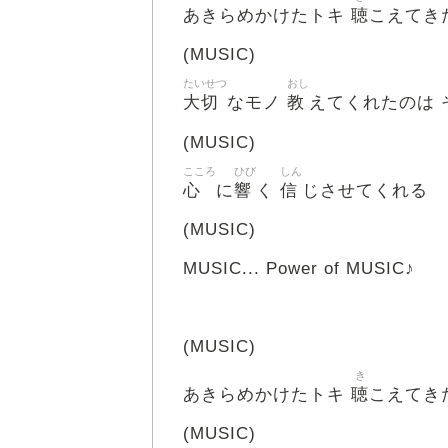
聴
あきらめかけたトキ
こえてき
(MUSIC)
たいせつ
おし
大切
教
なモノ
えてくれたのは 
(MUSIC)
こころ
ひび
しん
心
響
信
に
く
じさせてくれる
(MUSIC)
MUSIC... Power of MUSIC♪
(MUSIC)
き
聴
あきらめかけたトキ
こえてき
(MUSIC)