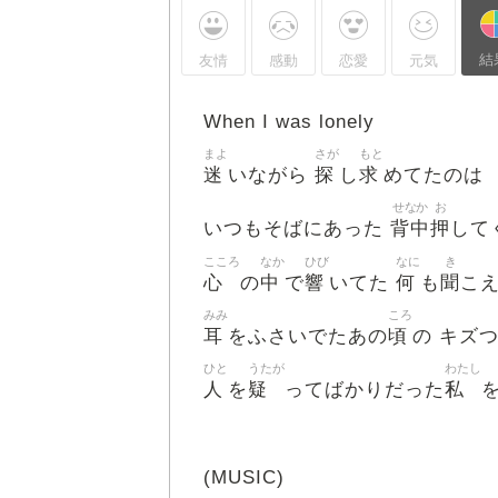
結
友情
感動
恋愛
元気
When I was lonely
まよ
さが
もと
迷
探
求
いながら
し
めてたのは
せなか
お
背中
押
いつもそばにあった
して
こころ
なか
ひび
なに
き
心
中
響
何
聞
の
で
いてた
も
こ
みみ
ころ
耳
頃
をふさいでたあの
の キズ
ひと
うたが
わたし
人
疑
私
を
ってばかりだった
(MUSIC)