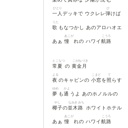
ひとり
ひ
一人
弾
デッキで ウクレレ
けば
うた
歌
もなつかし あのアロハオエ
あこが
こうろ
憧
航路
あぁ
れの ハワイ
とこなつ
こがね
づき
常夏
黄金
月
の
よる
こまど
て
夜
小窓
照
のキャビンの
を
らす
ゆめ
かよ
夢
通
も
うよ あのホノルルの
やし
なみき
みち
椰子
並木
路
の
ホワイトホテル
あこが
こうろ
憧
航路
あぁ
れの ハワイ