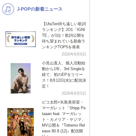
J-POPの新着ニュース
K-POP
バンド
演歌・歌謡
洋楽
【UtaTen待ち遠しい歌詞
ランキング】JO1「IGNI
VTuber
ディズニー
TE」が1位！歌詞公開を
待ち望まれている新曲ラ
ンキングTOP5を発表
2026年8月6日
小見山直人、個人活動始
動から1年。3rd Singleを
経て、初のEPをリリー
ス！8月12日(水)に配信決
定！
2026年8月5日
ピコ太郎×矢島美容室・
マーガレット「Shipp Pe
taaan feat. マーガレッ
ト・カメリア・ヤジマ」
MV公開＆『Tottemo Rel
ease 80.8 (12)』配信開