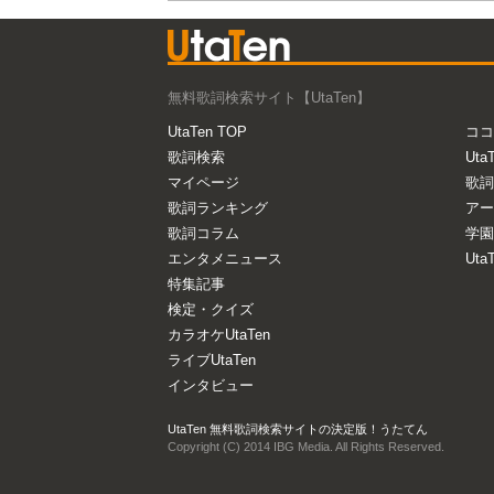
無料歌詞検索サイト【UtaTen】
UtaTen TOP
ココ
歌詞検索
Uta
マイページ
歌詞
歌詞ランキング
アー
歌詞コラム
学園
エンタメニュース
Ut
特集記事
検定・クイズ
カラオケUtaTen
ライブUtaTen
インタビュー
UtaTen 無料歌詞検索サイトの決定版！うたてん
Copyright (C) 2014 IBG Media. All Rights Reserved.