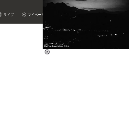
ライブ
マイページ
Loaded
:
59.42%
/
Unmute