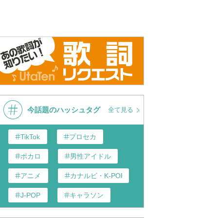
今話題のハッシュタグ
全て見る
TikTok
プロセカ
ボカロ
男性アイドル
アニメ
カナルビ・K-POP和訳
J-POP
キャラソン
あんスタ
歌い手