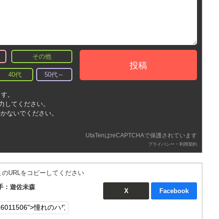
その他
投稿
40代
50代～
ます。
入力してください。
書かないでください。
UtaTenはreCAPTCHAで保護されています
-
プライバシー
利用契約
このURLをコピーしてください
手：遊佐未森
X
Facebook