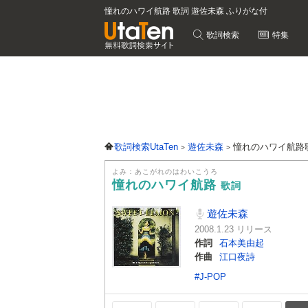
憧れのハワイ航路 歌詞 遊佐未森 ふりがな付
歌詞検索
特集
歌詞検索UtaTen
遊佐未森
憧れのハワイ航路
よみ：あこがれのはわいこうろ
憧れのハワイ航路
歌詞
遊佐未森
2008.1.23 リリース
作詞
石本美由起
作曲
江口夜詩
#J-POP