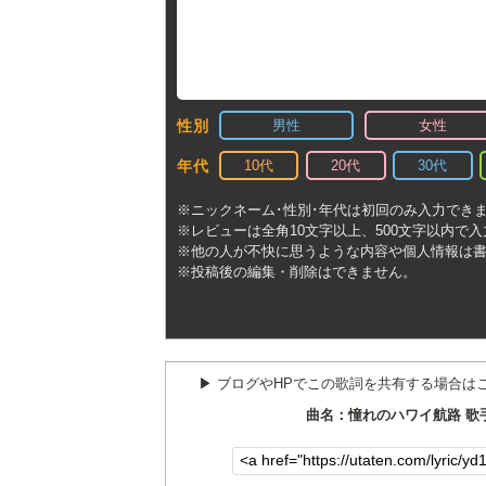
男性
女性
性別
10代
20代
30代
年代
※ニックネーム･性別･年代は初回のみ入力でき
※レビューは全角10文字以上、500文字以内で
※他の人が不快に思うような内容や個人情報は
※投稿後の編集・削除はできません。
▶︎ ブログやHPでこの歌詞を共有する場合は
曲名：憧れのハワイ航路 歌