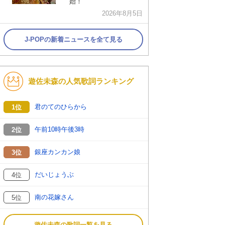
始！
2026年8月5日
J-POPの新着ニュースを全て見る
遊佐未森の人気歌詞ランキング
君のてのひらから
1位
午前10時午後3時
2位
銀座カンカン娘
3位
だいじょうぶ
4位
南の花嫁さん
5位
遊佐未森の歌詞一覧を見る