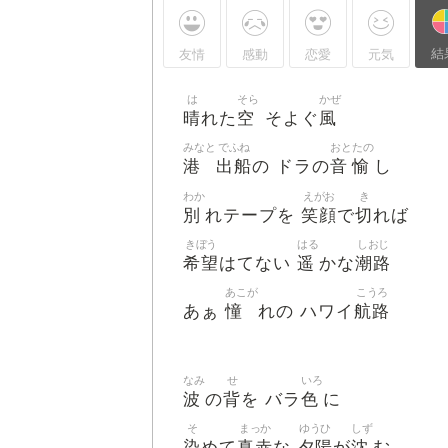
結
友情
感動
恋愛
元気
は
そら
かぜ
晴
空
風
れた
そよぐ
みなと
でふね
おと
たの
港
出船
音
愉
の ドラの
し
わか
えがお
き
別
笑顔
切
れテープを
で
れば
きぼう
はる
しおじ
希望
遥
潮路
はてない
かな
あこが
こうろ
憧
航路
あぁ
れの ハワイ
なみ
せ
いろ
波
背
色
の
を バラ
に
そ
まっか
ゆうひ
しず
染
真赤
夕陽
沈
めて
な
が
む