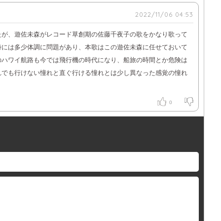
2022/11/06 04:53
たが、遊佐未森がレコード草創期の佐藤千夜子の歌をかなり歌って
時には多少体調に問題があり、本歌はこの遊佐未森に任せておいて
のハワイ航路も今では飛行機の時代になり、船旅の時間とか危険は
れでも行けない憧れと直ぐ行ける憧れとは少し異なった感覚の憧れ
0