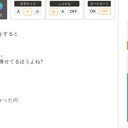
文字サイズ
ふりがな
ダークモード
果
をすると
や
痩
せてるほうよね?
かったの