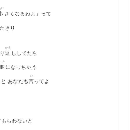
ちい
小
さくなるわよ」って
たきり
かえ
返
り
ししてたら
こと
事
になっちゃう
い
言
と あなたも
ってよ
てもらわないと