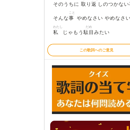
取
返
そのうちに
り
しのつかない
こと
事
そんな
やめなさい やめなさい
わたし
だめ
私
駄目
じゃもう
みたい
この歌詞へのご意見