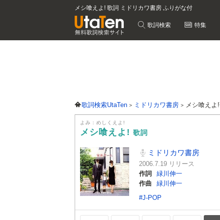
メシ喰えよ! 歌詞 ミドリカワ書房 ふりがな付
歌詞検索
特集
歌詞検索UtaTen
ミドリカワ書房
メシ喰えよ
よみ：めしくえよ!
メシ喰えよ!
歌詞
ミドリカワ書房
2006.7.19 リリース
作詞
緑川伸一
作曲
緑川伸一
#J-POP