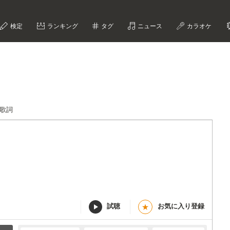
検定
ランキング
タグ
ニュース
カラオケ
!歌詞
試聴
お気に入り登録
★