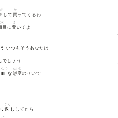
さが
か
探
買
して
ってくるわ
じめ
き
面目
聞
に
いてよ
そう いつもそうあなたは
んでしょう
いけつ
たいど
冷血
態度
な
のせいで
かえ
返
り
ししてたら
こと