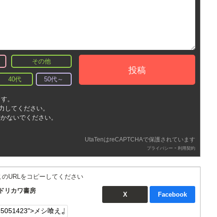
その他
投稿
40代
50代～
ます。
入力してください。
書かないでください。
UtaTenはreCAPTCHAで保護されています
-
プライバシー
利用契約
このURLをコピーしてください
ミドリカワ書房
X
Facebook