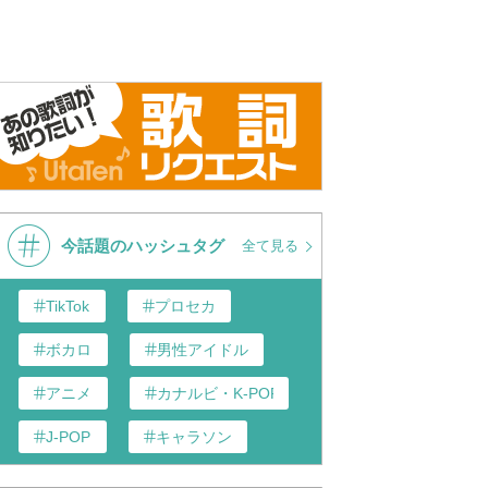
今話題のハッシュタグ
全て見る
TikTok
プロセカ
ボカロ
男性アイドル
アニメ
カナルビ・K-POP和訳
J-POP
キャラソン
あんスタ
歌い手