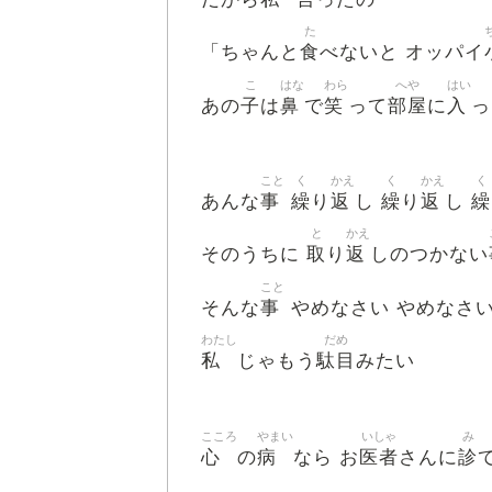
た
食
「ちゃんと
べないと オッパイ
こ
はな
わら
へや
はい
子
鼻
笑
部屋
入
あの
は
で
って
に
っ
こと
く
かえ
く
かえ
く
事
繰
返
繰
返
繰
あんな
り
し
り
し
と
かえ
取
返
そのうちに
り
しのつかない
こと
事
そんな
やめなさい やめなさい
わたし
だめ
私
駄目
じゃもう
みたい
こころ
やまい
いしゃ
み
心
病
医者
診
の
なら お
さんに