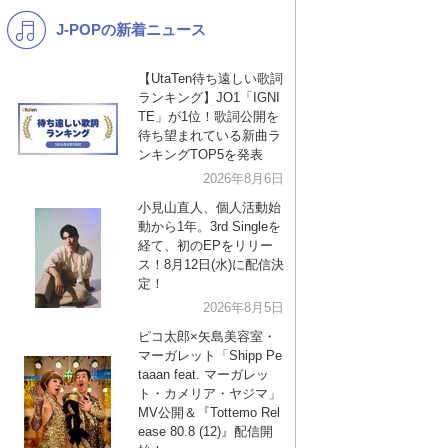
J-POPの新着ニュース
K-POP
演歌・歌謡
バンド
洋楽
【UtaTen待ち遠しい歌詞
ランキング】JO1「IGNI
VTuber
ディズニー
TE」が1位！歌詞公開を
待ち望まれている新曲ラ
ンキングTOP5を発表
2026年8月6日
小見山直人、個人活動始
動から1年。3rd Singleを
経て、初のEPをリリー
ス！8月12日(水)に配信決
定！
2026年8月5日
ピコ太郎×矢島美容室・
マーガレット「Shipp Pe
taaan feat. マーガレッ
ト・カメリア・ヤジマ」
MV公開＆『Tottemo Rel
ease 80.8 (12)』配信開