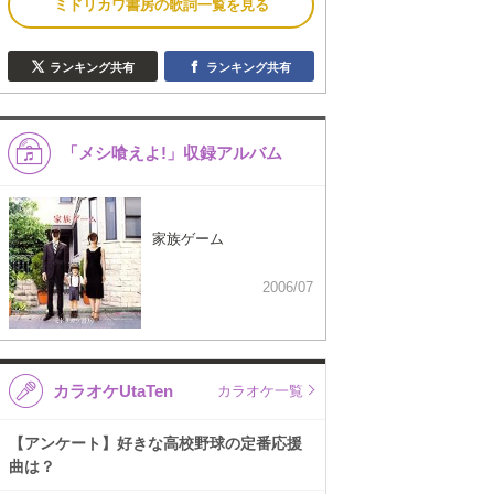
ミドリカワ書房の歌詞一覧を見る
ランキング共有
ランキング共有
「メシ喰えよ!」収録アルバム
家族ゲーム
2006/07
カラオケUtaTen
カラオケ一覧
【アンケート】好きな高校野球の定番応援
曲は？