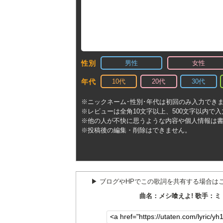
男性
女性
性別
10代
20代
30代
年代
※ニックネーム･性別･年代は初回のみ入力でき
※レビューは全角10文字以上、500文字以内で
※他の人が不快に思うような内容や個人情報は
※投稿後の編集・削除はできません。
▶︎ ブログやHPでこの歌詞を共有する場合は
曲名：メシ喰えよ! 歌手：