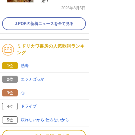
始！
2026年8月5日
J-POPの新着ニュースを全て見る
ミドリカワ書房の人気歌詞ランキ
ング
熱海
1位
エッチばっか
2位
心
3位
ドライブ
4位
戻れないから 仕方ないから
5位