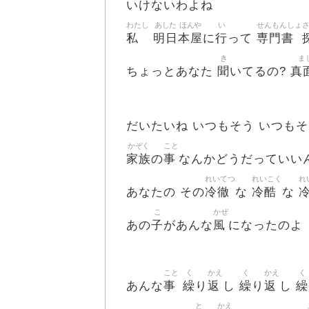
いけないわよね
わたし
あした
ほんや
い
せんもんしょ
私
明日
本屋
行
専門書
に
って
き
ま
聞
真
ちょっとあなた
いてるの?
だいたいね いつもそう いつも
かぞく
こと
家族
事
の
なんかどうだっていい
れいてつ
れいこく
れ
冷徹
冷酷
あなたの その
な
な
こ
かぜ
子
風
あの
があんな
になったのよ
こと
く
かえ
く
かえ
く
事
繰
返
繰
返
繰
あんな
り
し
り
し
と
かえ