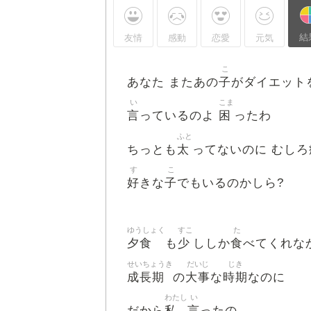
結
友情
感動
恋愛
元気
こ
子
あなた またあの
がダイエット
い
こま
言
困
っているのよ
ったわ
ふと
太
ちっとも
ってないのに むしろ
す
こ
好
子
きな
でもいるのかしら?
ゆうしょく
すこ
た
夕食
少
食
も
ししか
べてくれな
せいちょうき
だいじ
じき
成長期
大事
時期
の
な
なのに
わたし
い
私
言
だから
ったの