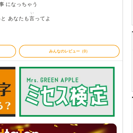
事
になっちゃう
い
言
と あなたも
ってよ
みんなのレビュー（0）