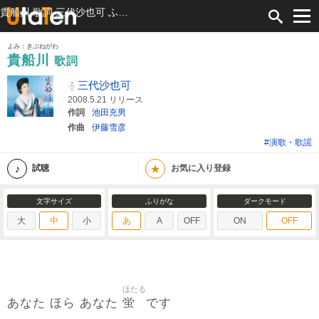
貴船川 歌詞 三代沙也可 ふりがな付
よみ：きぶねがわ
貴船川
歌詞
三代沙也可
2008.5.21 リリース
作詞
池田充男
作曲
伊藤雪彦
#演歌・歌謡
★
試聴
お気に入り登録
文字サイズ
ふりがな
ダークモード
大
中
小
あ
A
OFF
ON
OFF
ほたる
蛍
あなた ほら あなた
です