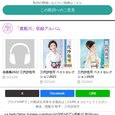
歌詞の間違いなどのご指摘はこちら
この歌詞へのご意見
「貴船川」収録アルバム
全曲集2022 三代沙也可
三代沙也可 ベストセレク
三代沙也可 ベストセレク
ション2021
ション2020
2021/09
2021/04
2020/04
X
Facebook
LINE
ブログやHPでこの歌詞を共有する場合はこのURLをコピーしてください
曲名：貴船川 歌手：三代沙也可