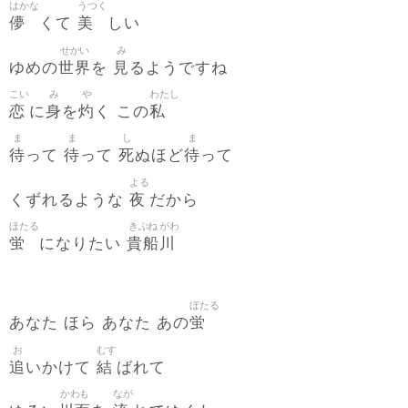
はかな
うつく
儚
美
くて
しい
せかい
み
世界
見
ゆめの
を
るようですね
こい
み
や
わたし
恋
身
灼
私
に
を
く この
ま
ま
し
ま
待
待
死
待
って
って
ぬほど
って
よる
夜
くずれるような
だから
ほたる
きぶね
がわ
蛍
貴船
川
になりたい
ほたる
蛍
あなた ほら あなた あの
お
むす
追
結
いかけて
ばれて
かわも
なが