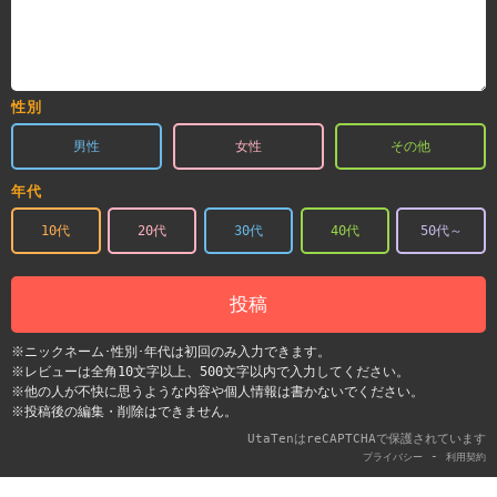
性別
男性
女性
その他
年代
10代
20代
30代
40代
50代～
投稿
※ニックネーム･性別･年代は初回のみ入力できます。
※レビューは全角10文字以上、500文字以内で入力してください。
※他の人が不快に思うような内容や個人情報は書かないでください。
※投稿後の編集・削除はできません。
UtaTenはreCAPTCHAで保護されています
-
プライバシー
利用契約