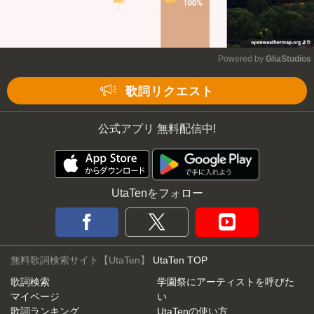
Powered by 
GliaStudios
Mute
歌詞リクエスト
公式アプリ 無料配信中!
UtaTenをフォロー
無料歌詞検索サイト【UtaTen】
UtaTen TOP
歌詞検索
学園祭にアーティストを呼びた
マイページ
い
歌詞ランキング
UtaTenの使い方