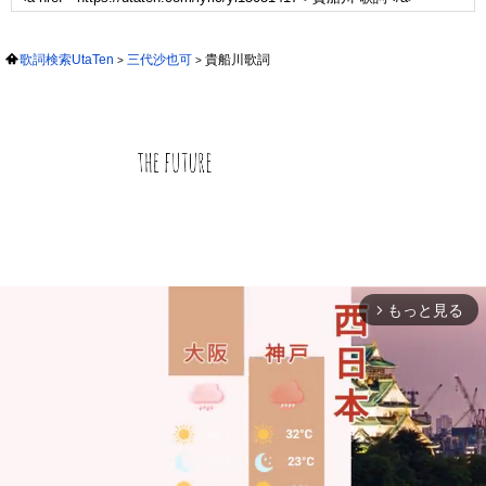
歌詞検索UtaTen
三代沙也可
貴船川歌詞
もっと見る
arrow_forward_ios