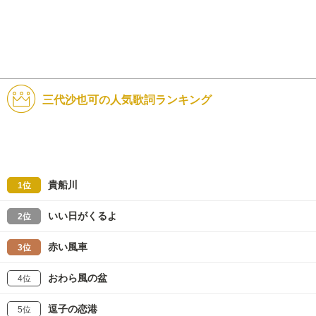
三代沙也可の人気歌詞ランキング
貴船川
1位
いい日がくるよ
2位
赤い風車
3位
おわら風の盆
4位
逗子の恋港
5位