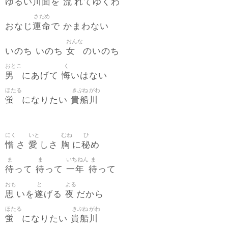
川面
流
ゆるい
を
れてゆくわ
さだめ
運命
おなじ
で かまわない
おんな
女
いのち いのち
のいのち
おとこ
く
男
悔
にあげて
いはない
ほたる
きぶね
がわ
蛍
貴船
川
になりたい
にく
いと
むね
ひ
憎
愛
胸
秘
さ
しさ
に
め
ま
ま
いちねん
ま
待
待
一年
待
って
って
って
おも
と
よる
思
遂
夜
いを
げる
だから
ほたる
きぶね
がわ
蛍
貴船
川
になりたい